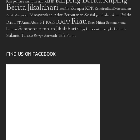
Kliping Berita
Kliping
Korporasi
KLHK
karhutla riau
Berita Jikalahari
Korupsi
KPK
Kriminalisasi Masyarakat
konflik
Masyarakat Adat
Polda
Perhutanan Sosial
Adat
Mangrove
perubahan iklim
Riau
RAPP
Riau
PT RAPP
Riau Hijau
PT Arara Abadi
Semenanjung
Sempena 15 tahun Jikalahari
kampar
SP3 15 korporasi tersangka karhutla
Sukanto Tanoto
Surya darmadi
Titik Panas
FIND US ON FACEBOOK