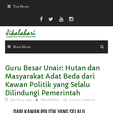
Skip
Top Menu
to
content
Main Menu
Guru Besar Unair: Hutan dan
Masyarakat Adat Beda dari
Kawan Politik yang Selalu
Dilindungi Pemerintah
March 14, 2025
Nurul Fitria
Leave a comment