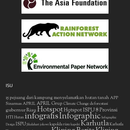
ISU
15 pejuang dari kampung menyelamatkan hutan tanah
APP
APRIL Grup
Sinarmas
APRIL
deforestasi
Climate Change
Hotspot
gubernur Riau
Hotspot ISPU 8 Provinsi
infografis
Infographic
HTI
Hutan
Infographic
Karhutla
ISPU
kapolda riau
Karhutla
Design
Jikalahari
jokowi
kapolri