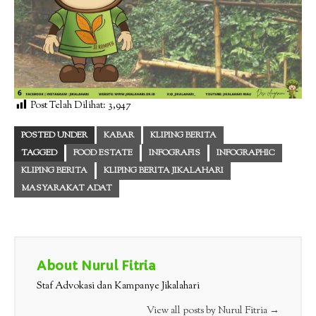
Post Telah Dilihat:
3,947
POSTED UNDER
KABAR
KLIPING BERITA
TAGGED
FOOD ESTATE
INFOGRAFIS
INFOGRAPHIC
KLIPING BERITA
KLIPING BERITA JIKALAHARI
MASYARAKAT ADAT
About Nurul Fitria
Staf Advokasi dan Kampanye Jikalahari
View all posts by Nurul Fitria
→