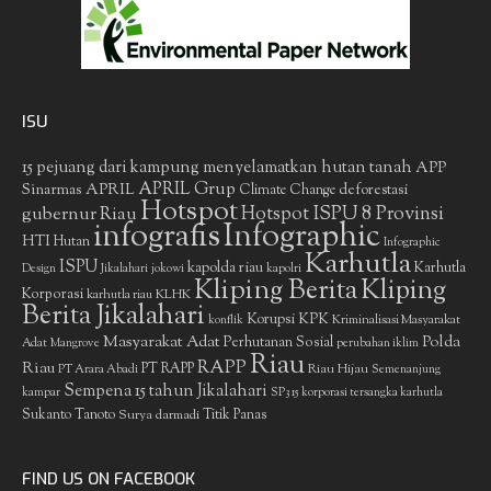
ISU
15 pejuang dari kampung menyelamatkan hutan tanah
APP
APRIL Grup
Sinarmas
APRIL
deforestasi
Climate Change
Hotspot
gubernur Riau
Hotspot ISPU 8 Provinsi
infografis
Infographic
HTI
Hutan
Infographic
Karhutla
ISPU
kapolda riau
Karhutla
Design
Jikalahari
jokowi
kapolri
Kliping Berita
Kliping
Korporasi
KLHK
karhutla riau
Berita Jikalahari
Korupsi
KPK
Kriminalisasi Masyarakat
konflik
Masyarakat Adat
Polda
Perhutanan Sosial
Adat
Mangrove
perubahan iklim
Riau
RAPP
Riau
PT RAPP
Riau Hijau
PT Arara Abadi
Semenanjung
Sempena 15 tahun Jikalahari
kampar
SP3 15 korporasi tersangka karhutla
Sukanto Tanoto
Surya darmadi
Titik Panas
FIND US ON FACEBOOK