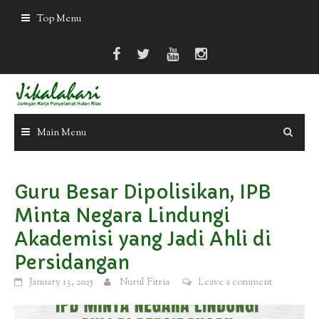
Skip
Top Menu
to
content
Main Menu
Guru Besar Dipolisikan, IPB
Minta Negara Lindungi
Akademisi yang Jadi Ahli di
Persidangan
January 13, 2025
Nurul Fitria
Leave a comment