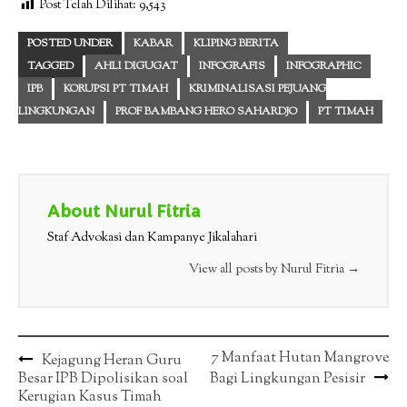
Post Telah Dilihat:
9,543
POSTED UNDER
KABAR
KLIPING BERITA
TAGGED
AHLI DIGUGAT
INFOGRAFIS
INFOGRAPHIC
IPB
KORUPSI PT TIMAH
KRIMINALISASI PEJUANG
LINGKUNGAN
PROF BAMBANG HERO SAHARDJO
PT TIMAH
About Nurul Fitria
Staf Advokasi dan Kampanye Jikalahari
View all posts by Nurul Fitria
→
Post
7 Manfaat Hutan Mangrove
Kejagung Heran Guru
Besar IPB Dipolisikan soal
Bagi Lingkungan Pesisir
navigation
Kerugian Kasus Timah