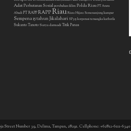
Adat
Polda Riau
Perhutanan Sosial
perubahan iklim
PT Arara
Riau
RAPP
PT RAPP
Riau Hijau
Abadi
Semenanjung kampar
Sempena 15 tahun Jikalahari
SP3 15 korporasi tersangka karhutla
Sukanto Tanoto
Surya darmadi
Titik Panas
boja Street Number 39, Delima, Tampan, 28291. Cellphone: +62812-6111-6340