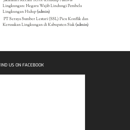
Jikalahari Kecam Teror terhadap Aktivis
Lingkungan: Negara Wajib Lindungi Pembela
Lingkungan Hidup
(admin)
PT Seraya Sumber Lestari (SSL) Picu Konflik dan
Kerusakan Lingkungan di Kabupaten Siak
(admin)
FIND US ON FACEBOOK