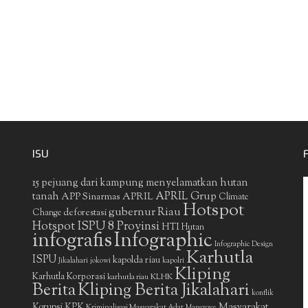
ISU
15 pejuang dari kampung menyelamatkan hutan
APRIL Grup
tanah
APP Sinarmas
APRIL
Climate
Hotspot
gubernur Riau
deforestasi
Change
Hotspot ISPU 8 Provinsi
HTI
Hutan
infografis
Infographic
Infographic Design
Karhutla
ISPU
kapolda riau
Jikalahari
jokowi
kapolri
Kliping
Karhutla Korporasi
KLHK
karhutla riau
Berita
Kliping Berita Jikalahari
konflik
Masyarakat
Korupsi
KPK
Kriminalisasi Masyarakat Adat
Mangrove