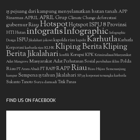
15 pejuang dari kampung menyelamatkan hutan tanah
APP
APRIL Grup
Sinarmas
APRIL
deforestasi
Climate Change
Hotspot
gubernur Riau
Hotspot ISPU 8 Provinsi
infografis
Infographic
HTI
Hutan
Infographic
Karhutla
ISPU
kapolda riau
Karhutla
Design
Jikalahari
jokowi
kapolri
Kliping Berita
Kliping
Korporasi
KLHK
karhutla riau
Berita Jikalahari
Korupsi
KPK
Kriminalisasi Masyarakat
konflik
Masyarakat Adat
Polda
Perhutanan Sosial
Adat
Mangrove
perubahan iklim
Riau
RAPP
Riau
PT RAPP
Riau Hijau
PT Arara Abadi
Semenanjung
Sempena 15 tahun Jikalahari
kampar
SP3 15 korporasi tersangka karhutla
Sukanto Tanoto
Surya darmadi
Titik Panas
FIND US ON FACEBOOK