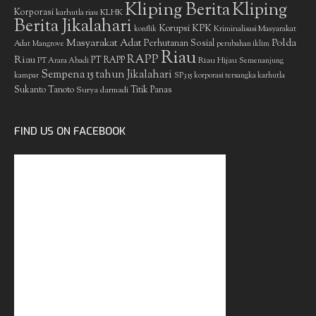
Kliping Berita
Kliping
Korporasi
KLHK
karhutla riau
Berita Jikalahari
Korupsi
KPK
Kriminalisasi Masyarakat
konflik
Masyarakat Adat
Polda
Perhutanan Sosial
Adat
Mangrove
perubahan iklim
Riau
RAPP
Riau
PT RAPP
Riau Hijau
PT Arara Abadi
Semenanjung
Sempena 15 tahun Jikalahari
kampar
SP3 15 korporasi tersangka karhutla
Sukanto Tanoto
Surya darmadi
Titik Panas
FIND US ON FACEBOOK