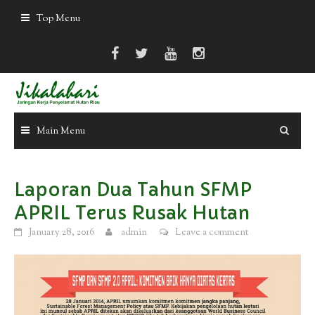
Skip
Top Menu
to
content
Main Menu
Laporan Dua Tahun SFMP
APRIL Terus Rusak Hutan
January 28, 2016
admin
Leave a comment