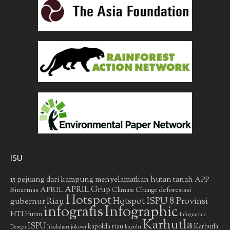
ISU
15 pejuang dari kampung menyelamatkan hutan tanah
APP
APRIL Grup
Sinarmas
APRIL
deforestasi
Climate Change
Hotspot
gubernur Riau
Hotspot ISPU 8 Provinsi
infografis
Infographic
HTI
Hutan
Infographic
Karhutla
ISPU
kapolda riau
Karhutla
Design
Jikalahari
jokowi
kapolri