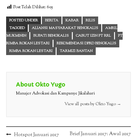
Post Telah Dilihat:
605
POSTED UNDER
BERITA
KABAR
RILIS
TAGGED
ALIANSI MASYARAKAT BENGKALIS
AMRIL
MUKMININ
BUPATI BENGKALIS
CABUT IZIN PT RRL
PT
RIMBA ROKAN LESTARI
REKOMENDASI DPRD BENGKALIS
RIMBA ROKAN LESTARI
TARMIZI BANTAN
About Okto Yugo
Manajer Advokasi dan Kampanye Jikalahari
View all posts by Okto Yugo
→
Post
Brief Januari 2017: Awal 2017
Hotspot Januari 2017