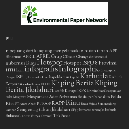
ISU
15 pejuang dari kampung menyelamatkan hutan tanah
APP
APRIL Grup
Sinarmas
APRIL
deforestasi
Climate Change
Hotspot
gubernur Riau
Hotspot ISPU 8 Provinsi
infografis
Infographic
HTI
Hutan
Infographic
Karhutla
ISPU
kapolda riau
Karhutla
Design
Jikalahari
jokowi
kapolri
Kliping Berita
Kliping
Korporasi
KLHK
karhutla riau
Berita Jikalahari
Korupsi
KPK
Kriminalisasi Masyarakat
konflik
Masyarakat Adat
Polda
Perhutanan Sosial
Adat
Mangrove
perubahan iklim
Riau
RAPP
Riau
PT RAPP
Riau Hijau
PT Arara Abadi
Semenanjung
Sempena 15 tahun Jikalahari
kampar
SP3 15 korporasi tersangka karhutla
Sukanto Tanoto
Surya darmadi
Titik Panas