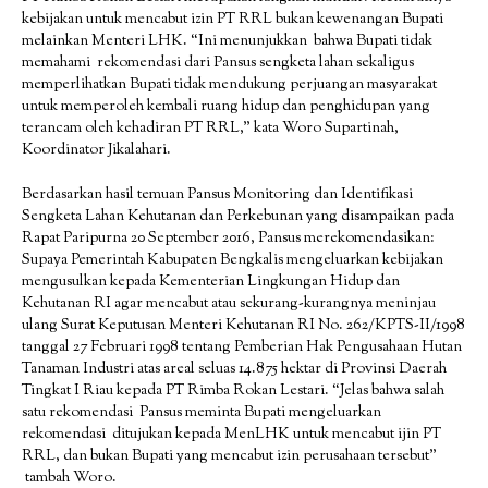
kebijakan untuk mencabut izin PT RRL bukan kewenangan Bupati
melainkan Menteri LHK. “Ini menunjukkan bahwa Bupati tidak
memahami rekomendasi dari Pansus sengketa lahan sekaligus
memperlihatkan Bupati tidak mendukung perjuangan masyarakat
untuk memperoleh kembali ruang hidup dan penghidupan yang
terancam oleh kehadiran PT RRL,” kata Woro Supartinah,
Koordinator Jikalahari.
Berdasarkan hasil temuan Pansus Monitoring dan Identifikasi
Sengketa Lahan Kehutanan dan Perkebunan yang disampaikan pada
Rapat Paripurna 20 September 2016, Pansus merekomendasikan:
Supaya Pemerintah Kabupaten Bengkalis mengeluarkan kebijakan
mengusulkan kepada Kementerian Lingkungan Hidup dan
Kehutanan RI agar mencabut atau sekurang-kurangnya meninjau
ulang Surat Keputusan Menteri Kehutanan RI No. 262/KPTS-II/1998
tanggal 27 Februari 1998 tentang Pemberian Hak Pengusahaan Hutan
Tanaman Industri atas areal seluas 14.875 hektar di Provinsi Daerah
Tingkat I Riau kepada PT Rimba Rokan Lestari. “Jelas bahwa salah
satu rekomendasi Pansus meminta Bupati mengeluarkan
rekomendasi ditujukan kepada MenLHK untuk mencabut ijin PT
RRL, dan bukan Bupati yang mencabut izin perusahaan tersebut”
tambah Woro.