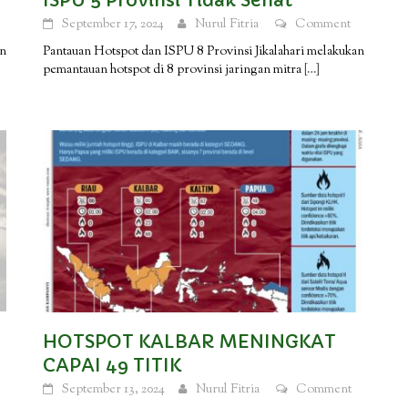
ISPU 5 Provinsi Tidak Sehat
September 17, 2024
Nurul Fitria
Comment
an
Pantauan Hotspot dan ISPU 8 Provinsi Jikalahari melakukan
pemantauan hotspot di 8 provinsi jaringan mitra
[…]
HOTSPOT KALBAR MENINGKAT
CAPAI 49 TITIK
September 13, 2024
Nurul Fitria
Comment