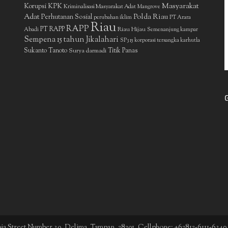
Masyarakat
Korupsi
KPK
Kriminalisasi Masyarakat Adat
Mangrove
Adat
Polda Riau
Perhutanan Sosial
perubahan iklim
PT Arara
Riau
RAPP
PT RAPP
Riau Hijau
Abadi
Semenanjung kampar
Sempena 15 tahun Jikalahari
SP3 15 korporasi tersangka karhutla
Sukanto Tanoto
Surya darmadi
Titik Panas
boja Street Number 39, Delima, Tampan, 28291. Cellphone: +62812-6111-6340