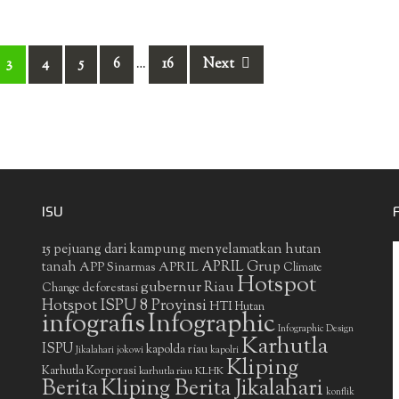
3
4
5
6
16
Next
…
ISU
15 pejuang dari kampung menyelamatkan hutan
APRIL Grup
tanah
APP Sinarmas
APRIL
Climate
Hotspot
gubernur Riau
deforestasi
Change
Hotspot ISPU 8 Provinsi
HTI
Hutan
infografis
Infographic
Infographic Design
Karhutla
ISPU
kapolda riau
Jikalahari
jokowi
kapolri
Kliping
Karhutla Korporasi
KLHK
karhutla riau
Berita
Kliping Berita Jikalahari
konflik