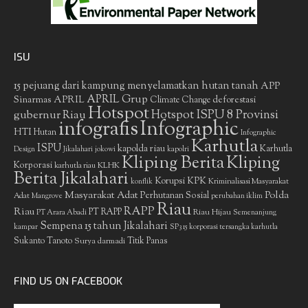
ISU
15 pejuang dari kampung menyelamatkan hutan tanah
APP
APRIL Grup
Sinarmas
APRIL
deforestasi
Climate Change
Hotspot
gubernur Riau
Hotspot ISPU 8 Provinsi
infografis
Infographic
HTI
Hutan
Infographic
Karhutla
ISPU
kapolda riau
Karhutla
Design
Jikalahari
jokowi
kapolri
Kliping Berita
Kliping
Korporasi
KLHK
karhutla riau
Berita Jikalahari
Korupsi
KPK
Kriminalisasi Masyarakat
konflik
Masyarakat Adat
Polda
Perhutanan Sosial
Adat
Mangrove
perubahan iklim
Riau
RAPP
Riau
PT RAPP
Riau Hijau
PT Arara Abadi
Semenanjung
Sempena 15 tahun Jikalahari
kampar
SP3 15 korporasi tersangka karhutla
Sukanto Tanoto
Surya darmadi
Titik Panas
FIND US ON FACEBOOK