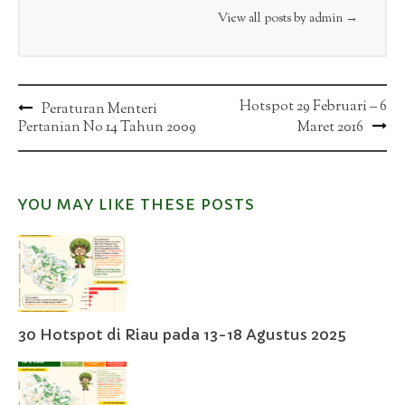
View all posts by admin
→
Post
Hotspot 29 Februari – 6
Peraturan Menteri
Pertanian No 14 Tahun 2009
Maret 2016
navigation
YOU MAY LIKE THESE POSTS
30 Hotspot di Riau pada 13-18 Agustus 2025