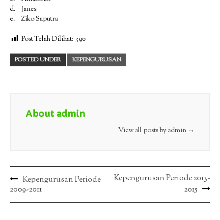
d. Janes
e. Ziko Saputra
Post Telah Dilihat:
390
POSTED UNDER
KEPENGURUSAN
About admin
View all posts by admin
→
Post
Kepengurusan Periode 2013-
Kepengurusan Periode
2009-2011
2015
navigation