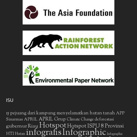
ISU
15 pejuang dari kampung menyelamatkan hutan tanah
APP
APRIL Grup
Sinarmas
APRIL
deforestasi
Climate Change
Hotspot
gubernur Riau
Hotspot ISPU 8 Provinsi
infografis
Infographic
HTI
Hutan
Infographic