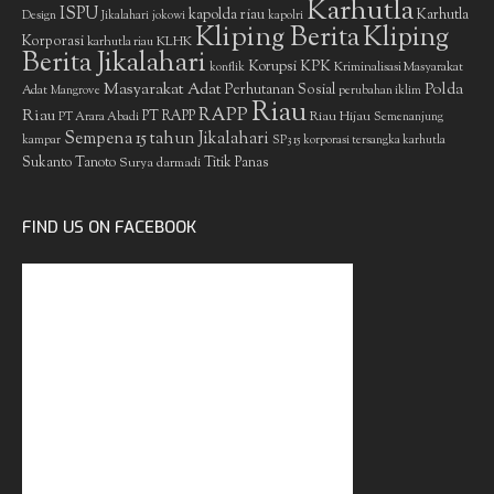
Karhutla
ISPU
kapolda riau
Karhutla
Design
Jikalahari
jokowi
kapolri
Kliping Berita
Kliping
Korporasi
KLHK
karhutla riau
Berita Jikalahari
Korupsi
KPK
Kriminalisasi Masyarakat
konflik
Masyarakat Adat
Polda
Perhutanan Sosial
Adat
Mangrove
perubahan iklim
Riau
RAPP
Riau
PT RAPP
Riau Hijau
PT Arara Abadi
Semenanjung
Sempena 15 tahun Jikalahari
kampar
SP3 15 korporasi tersangka karhutla
Sukanto Tanoto
Surya darmadi
Titik Panas
FIND US ON FACEBOOK