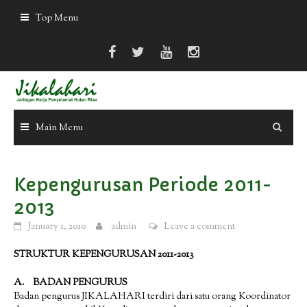
Skip
Top Menu
to
content
Main Menu
Kepengurusan Periode 2011-
2013
January 1, 2010
admin
Leave a comment
STRUKTUR KEPENGURUSAN 2011-2013
A. BADAN PENGURUS
Badan pengurus JIKALAHARI terdiri dari satu orang Koordinator