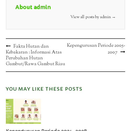
About admin
View all posts by admin
→
Post
Kepengurusan Periode 2005-
Fakta Hutan dan
Kebakaran : Informasi Atas
2007
navigation
Perubahan Hutan
Gambut/Rawa Gambut Riau
YOU MAY LIKE THESE POSTS
Kepengurusan Periode 2024-2028