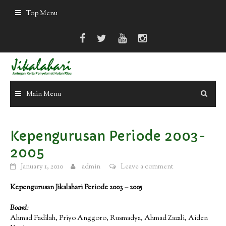
Skip
Top Menu
to
content
Main Menu
Kepengurusan Periode 2003-
2005
January 1, 2010
admin
Leave a comment
Kepengurusan Jikalahari Periode 2003 – 2005
Board:
Ahmad Fadilah, Priyo Anggoro, Rusmadya, Ahmad Zazali, Aiden