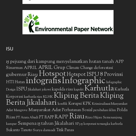
ISU
15 pejuang dari kampung menyelamatkan hutan tanah
APP
APRIL Grup
Sinarmas
APRIL
deforestasi
Climate Change
Hotspot
gubernur Riau
Hotspot ISPU 8 Provinsi
infografis
Infographic
HTI
Hutan
Infographic
Karhutla
ISPU
kapolda riau
Karhutla
Design
Jikalahari
jokowi
kapolri
Kliping Berita
Kliping
Korporasi
KLHK
karhutla riau
Berita Jikalahari
Korupsi
KPK
Kriminalisasi Masyarakat
konflik
Masyarakat Adat
Polda
Perhutanan Sosial
Adat
Mangrove
perubahan iklim
Riau
RAPP
Riau
PT RAPP
Riau Hijau
PT Arara Abadi
Semenanjung
Sempena 15 tahun Jikalahari
kampar
SP3 15 korporasi tersangka karhutla
Sukanto Tanoto
Surya darmadi
Titik Panas