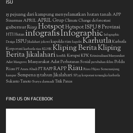
ISU
15 pejuang dari kampung menyelamatkan hutan tanah
APP
APRIL Grup
Sinarmas
APRIL
deforestasi
Climate Change
Hotspot
gubernur Riau
Hotspot ISPU 8 Provinsi
infografis
Infographic
HTI
Hutan
Infographic
Karhutla
ISPU
kapolda riau
Karhutla
Design
Jikalahari
jokowi
kapolri
Kliping Berita
Kliping
Korporasi
KLHK
karhutla riau
Berita Jikalahari
Korupsi
KPK
Kriminalisasi Masyarakat
konflik
Masyarakat Adat
Polda
Perhutanan Sosial
Adat
Mangrove
perubahan iklim
Riau
RAPP
Riau
PT RAPP
Riau Hijau
PT Arara Abadi
Semenanjung
Sempena 15 tahun Jikalahari
kampar
SP3 15 korporasi tersangka karhutla
Sukanto Tanoto
Surya darmadi
Titik Panas
FIND US ON FACEBOOK