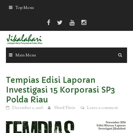
Skip
Top Menu
to
content
Main Menu
Tempias Edisi Laporan
Investigasi 15 Korporasi SP3
Polda Riau
December 1, 2016
Nurul Fitria
Leave a comment