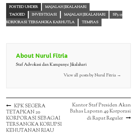
POSTED UNDER
MAJALAH JIKALAHARI
TAGGED
INVESTIGASI
MAJALAH JIKALAHARI
SP3 15
KORPORASI TERSANGKA KARHUTLA
TEMPIAS
About Nurul Fitria
Staf Advokasi dan Kampanye Jikalahari
View all posts by Nurul Fitria
→
Post
Kantor Staf Presiden Akan
KPK SEGERA
Bahas Laporan 49 Korporasi
TETAPKAN 20
navigation
KORPORASI SEBAGAI
di Rapat Reguler
TERSANGKA KORUPSI
KEHUTANAN RIAU