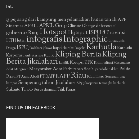
ISU
15 pejuang dari kampung menyelamatkan hutan tanah
APP
APRIL Grup
Sinarmas
APRIL
deforestasi
Climate Change
Hotspot
gubernur Riau
Hotspot ISPU 8 Provinsi
infografis
Infographic
HTI
Hutan
Infographic
Karhutla
ISPU
kapolda riau
Karhutla
Design
Jikalahari
jokowi
kapolri
Kliping Berita
Kliping
Korporasi
KLHK
karhutla riau
Berita Jikalahari
Korupsi
KPK
Kriminalisasi Masyarakat
konflik
Masyarakat Adat
Polda
Perhutanan Sosial
Adat
Mangrove
perubahan iklim
Riau
RAPP
Riau
PT RAPP
Riau Hijau
PT Arara Abadi
Semenanjung
Sempena 15 tahun Jikalahari
kampar
SP3 15 korporasi tersangka karhutla
Sukanto Tanoto
Surya darmadi
Titik Panas
FIND US ON FACEBOOK