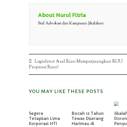
About Nurul Fitria
Staf Advokasi dan Kampanye Jikalahari
Post
Legislator Asal Riau Memperjuangkan RUU
Propinsi Riau?
navigation
YOU MAY LIKE THESE POSTS
Segera
Bocah 12 Tahun
Jikala
Tetapkan Lima
Tewas Diserang
Doron
Korporasi HTI
Harimau di
Penyu