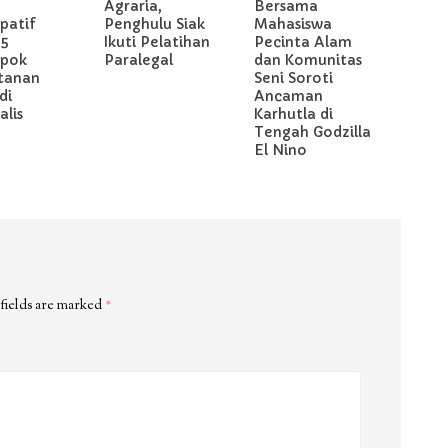
Agraria,
Bersama
ipatif
Penghulu Siak
Mahasiswa
 5
Ikuti Pelatihan
Pecinta Alam
pok
Paralegal
dan Komunitas
tanan
Seni Soroti
di
Ancaman
lis
Karhutla di
Tengah Godzilla
El Nino
fields are marked
*