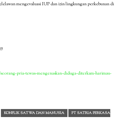
Pelelawan mengevaluasi IUP dan izin lingkungan perkebunan di
35
8/seorang-pria-tewas-mengenaskan-diduga-diterkam-harimau-
KONFLIK SATWA DAN MANUSIA
PT SATRIA PERKASA