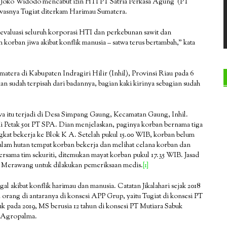
 Joko Widodo mencabut izin HTI PT Satria Perkasa Agung (PT
wasnya Tugiat diterkam Harimau Sumatera.
valuasi seluruh korporasi HTI dan perkebunan sawit dan
korban jiwa akibat konflik manusia – satwa terus bertambah,” kata
tera di Kabupaten Indragiri Hilir (Inhil), Provinsi Riau pada 6
an sudah terpisah dari badannya, bagian kaki kirinya sebagian sudah
 itu terjadi di Desa Simpang Gaung, Kecamatan Gaung, Inhil.
di Petak 501 PT SPA. Dian menjelaskan, paginya korban bernama tiga
gkat bekerja ke Blok K A. Setelah pukul 15.00 WIB, korban belum
lam hutan tempat korban bekerja dan melihat celana korban dan
rsama tim sekuriti, ditemukan mayat korban pukul 17.35 WIB. Jasad
k Merawang untuk dilakukan pemeriksaan medis.
[1]
 akibat konflik harimau dan manusia. Catatan Jikalahari sejak 2018
orang di antaranya di konsesi APP Grup, yaitu Tugiat di konsesi PT
 pada 2019, MS berusia 12 tahun di konsesi PT Mutiara Sabuk
o Agropalma.