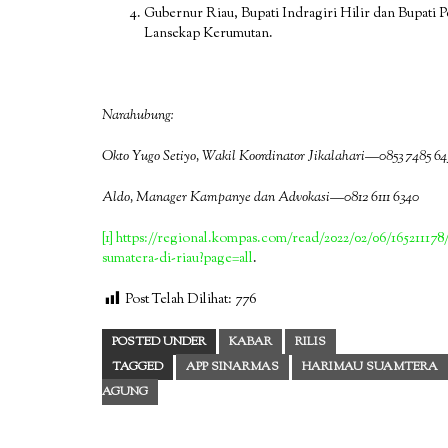
Gubernur Riau, Bupati Indragiri Hilir dan Bupati 
Lansekap Kerumutan.
Narahubung:
Okto Yugo Setiyo, Wakil Koordinator Jikalahari—0853 7485 64
Aldo, Manager Kampanye dan Advokasi—0812 6111 6340
[1]
https://regional.kompas.com/read/2022/02/06/16521117
sumatera-di-riau?page=all
.
Post Telah Dilihat:
776
POSTED UNDER
KABAR
RILIS
TAGGED
APP SINARMAS
HARIMAU SUAMTERA
AGUNG