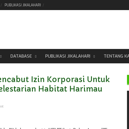
PUBLIKASI JIKALAHARI
DATABASE
PUBLIKASI JIKALAHARI
TENTANG K
ncabut Izin Korporasi Untuk
lestarian Habitat Harimau
nt