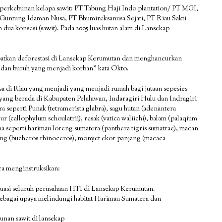
 perkebunan kelapa sawit: PT Tabung Haji Indo plantation/ PT MGI,
ntung Idaman Nusa, PT Bhumireksanusa Sejati, PT Riau Sakti
dua konsesi (sawit). Pada 2005 luas hutan alam di Lansekap
atkan deforestasi di Lansekap Kerumutan dan menghancurkan
 dan buruh yang menjadi korban” kata Okto.
sa di Riau yang menjadi yang menjadi rumah bagi jutaan sepesies
 yang berada di Kabupaten Pelalawan, Indaragiri Hulu dan Indragiri
ra seperti Punak (tetramerista glabra), sagu hutan (adenantera
(callophylum schoulatrii), resak (vatica waliichi), balam (palaqium
una seperti harimau loreng sumatera (panthera tigris sumatrae), macan
kong (bucheros rhinoceros), monyet ekor panjang (macaca
a menginstruksikan:
asi seluruh perusahaan HTI di Lansekap Kerumutan.
ebagai upaya melindungi habitat Harimau Sumatera dan
an sawit di lansekap