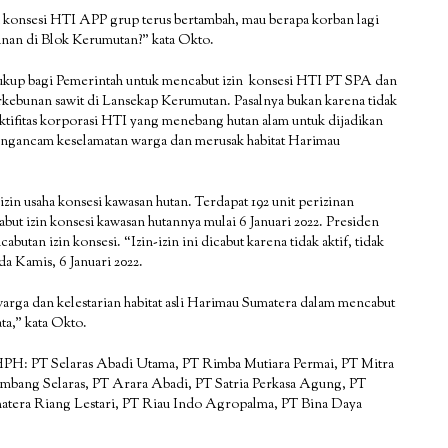
 konsesi HTI APP grup terus bertambah, mau berapa korban lagi
inan di Blok Kerumutan?” kata Okto.
 cukup bagi Pemerintah untuk mencabut izin konsesi HTI PT SPA dan
kebunan sawit di Lansekap Kerumutan. Pasalnya bukan karena tidak
 aktifitas korporasi HTI yang menebang hutan alam untuk dijadikan
mengancam keselamatan warga dan merusak habitat Harimau
n usaha konsesi kawasan hutan. Terdapat 192 unit perizinan
abut izin konsesi kawasan hutannya mulai 6 Januari 2022. Presiden
tan izin konsesi. “Izin-izin ini dicabut karena tidak aktif, tidak
a Kamis, 6 Januari 2022.
arga dan kelestarian habitat asli Harimau Sumatera dalam mencabut
ta,” kata Okto.
HPH: PT Selaras Abadi Utama, PT Rimba Mutiara Permai, PT Mitra
Kembang Selaras, PT Arara Abadi, PT Satria Perkasa Agung, PT
matera Riang Lestari, PT Riau Indo Agropalma, PT Bina Daya