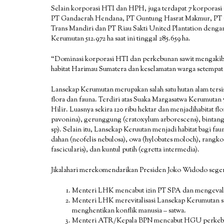
Selain korporasi HTI dan HPH, juga terdapat 7 korporasi
PT Gandaerah Hendana, PT Guntung Hasrat Makmur, PT Gu
Trans Mandiri dan PT Riau Sakti United Plantation dengan 
Kerumutan 512.972 ha saat ini tinggal 285.659 ha.
“Dominasi korporasi HTI dan perkebunan sawit mengakib
habitat Harimau Sumatera dan keselamatan warga setempat
Lansekap Kerumutan merupakan salah satu hutan alam tersi
flora dan fauna. Terdiri atas Suaka Margasatwa Kerumutan
Hilir. Luasnya sekira 120 ribu hektar dan menjadihabitat flo
pavonina), gerunggung (cratoxylum arborescens), bintangur 
sp). Selain itu, Lansekap Keruutan menjadi habitat bagi fa
dahan (neofelis nebulosa), owa (hylobates moloch), rang
fascicularis), dan kuntul putih (egretta intermedia).
Jikalahari merekomendarikan Presiden Joko Widodo seger
Menteri LHK mencabut izin PT SPA dan mengevalu
Menteri LHK merevitalisasi Lansekap Kerumutan s
menghentikan konflik manusia – satwa.
Menteri ATR/Kepala BPN mencabut HGU perkebun