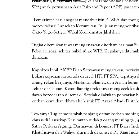
Pekanbaru, 8 Februari 2022
—Jikalahari mendesak Presiden
SPA) anak perusahaan Asia Pulp and Paper (APP) pasca te
“Pemerintah harus segera mencabut izin PT SPA dan menge
merevitalisasi Lansekap Kerumutan. Ini jalan menghentikan 
Okto Yugo Setiyo, Wakil Koordinator Jikalahari.
Tugiat ditemukan tewas mengenaskan diterkam harimau Suma
Februari 2022, sekitar pukul 16.40 WIB. Kepalanya ditemuk
dimakan.
Kapolres Inhil AKBP Dian Setyawan mengatakan, peristiwa
Lokasi kejadian itu berada di areal HTI PT SPA, tepatnya 
orang rekan kerjanya, Marianto, Slamet, dan Asnan beran
keluar dari hutan. Kemudian tiga rekannya mengecek ke da
darah berceceran di semak. Setelah dilakukan pencarian be
korban kemudian dibawa ke klinik PT Arara Abadi Distri
Tewasnya Tugiat menambah panjang daftar korban meninggal
khusus di Lansekap Kerumutan sudah 7 orang meninggal, 4 
Satria Perkasa Agung, Darmawan di konsesi PT Bhara Induk
Khatulistiwa dan Wahyu Kurniadi di konsesi PT Riau Ind