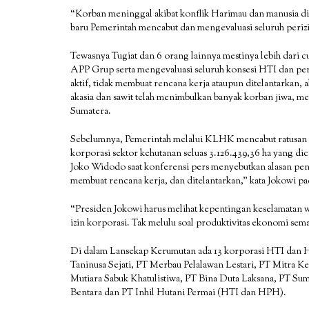
“Korban meninggal akibat konflik Harimau dan manusia di
baru Pemerintah mencabut dan mengevaluasi seluruh periz
Tewasnya Tugiat dan 6 orang lainnya mestinya lebih dari
APP Grup serta mengevaluasi seluruh konsesi HTI dan per
aktif, tidak membuat rencana kerja ataupun ditelantarkan,
akasia dan sawit telah menimbulkan banyak korban jiwa, 
Sumatera.
Sebelumnya, Pemerintah melalui KLHK mencabut ratusan izi
korporasi sektor kehutanan seluas 3.126.439,36 ha yang dic
Joko Widodo saat konferensi pers menyebutkan alasan pencabu
membuat rencana kerja, dan ditelantarkan,” kata Jokowi pad
“Presiden Jokowi harus melihat kepentingan keselamatan w
izin korporasi. Tak melulu soal produktivitas ekonomi sema
Di dalam Lansekap Kerumutan ada 13 korporasi HTI dan 
Taninusa Sejati, PT Merbau Pelalawan Lestari, PT Mitra 
Mutiara Sabuk Khatulistiwa, PT Bina Duta Laksana, PT Su
Bentara dan PT Inhil Hutani Permai (HTI dan HPH).