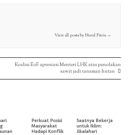
View all posts by Nurul Fitria
→
Koalisi EoF apresiasi Menteri LHK atas penolakan
sawit jadi tanaman hutan
hari
Perkuat Posisi
Saatnya Bekerja
g
Masyarakat
untuk Iklim:
sunan
Hadapi Konflik
Jikalahari