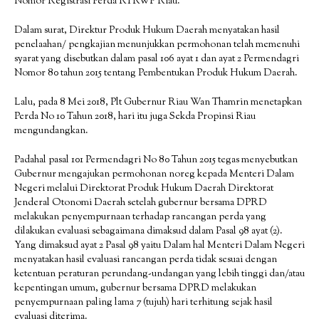
Nomor Registrasi Perda RTRWP Riau.
Dalam surat, Direktur Produk Hukum Daerah menyatakan hasil
penelaahan/ pengkajian menunjukkan permohonan telah memenuhi
syarat yang disebutkan dalam pasal 106 ayat 1 dan ayat 2 Permendagri
Nomor 80 tahun 2015 tentang Pembentukan Produk Hukum Daerah.
Lalu, pada 8 Mei 2018, Plt Gubernur Riau Wan Thamrin menetapkan
Perda No 10 Tahun 2018, hari itu juga Sekda Propinsi Riau
mengundangkan.
Padahal pasal 101 Permendagri No 80 Tahun 2015 tegas menyebutkan
Gubernur mengajukan permohonan noreg kepada Menteri Dalam
Negeri melalui Direktorat Produk Hukum Daerah Direktorat
Jenderal Otonomi Daerah setelah gubernur bersama DPRD
melakukan penyempurnaan terhadap rancangan perda yang
dilakukan evaluasi sebagaimana dimaksud dalam Pasal 98 ayat (2).
Yang dimaksud ayat 2 Pasal 98 yaitu Dalam hal Menteri Dalam Negeri
menyatakan hasil evaluasi rancangan perda tidak sesuai dengan
ketentuan peraturan perundang-undangan yang lebih tinggi dan/atau
kepentingan umum, gubernur bersama DPRD melakukan
penyempurnaan paling lama 7 (tujuh) hari terhitung sejak hasil
evaluasi diterima.