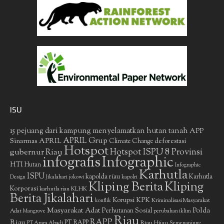
ISU
15 pejuang dari kampung menyelamatkan hutan tanah
APP
APRIL Grup
Sinarmas
APRIL
deforestasi
Climate Change
Hotspot
gubernur Riau
Hotspot ISPU 8 Provinsi
infografis
Infographic
HTI
Hutan
Infographic
Karhutla
ISPU
kapolda riau
Karhutla
Design
Jikalahari
jokowi
kapolri
Kliping Berita
Kliping
Korporasi
KLHK
karhutla riau
Berita Jikalahari
Korupsi
KPK
Kriminalisasi Masyarakat
konflik
Masyarakat Adat
Polda
Perhutanan Sosial
Adat
Mangrove
perubahan iklim
Riau
RAPP
Riau
PT RAPP
Riau Hijau
PT Arara Abadi
Semenanjung