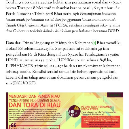
Total 1.353.015 dari 1.420.225 hektar izin perhutanan sosial dan 536.223
hektar Tora per 8 Mei 2018 terhambat karena pasal 46 ayat 2 huru f e
Perda Nomor 10 Tahun 2018 Riau berbunyi:
Pemanfaatan kawasan
hutan untuk perhutanan sosial dan penggunaan kawasan hutan untuk
Tanah Objek reforma Agraria (TORA) sebelum mendapat rekomendasi
dari Gubernur terlebih dahulu dilakukan pembahasan bersama DPRD
.
Data dari Dinas Lingkungan Hidup dan Kehutanan
[1]
Riau memiliki
alokasi PS seluas 1.420.225 ha. Sampai saat ini sudah ada 39 izin
pengelolaan PS di Riau dengan luas 67.210 ha. Pembagiannya yaitu:
HPHD 21 izin seluas 53.120 ha, IUPHKm 10 izin seluas 5.898 ha,
IUPHHK-HTR 7 izin seluas 4.192 ha dan 1 unit kemitraan kehutanan
seluas 4.000 ha. Kondisi terkini semua izin belum operasionalisasi
karena dalam tahap menyusun dokumen perencanaan pengelolaan
izin (RKU/RKT).