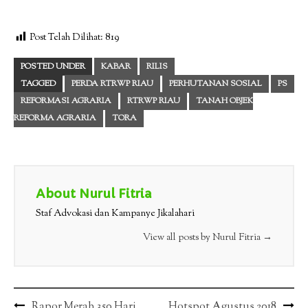
Post Telah Dilihat:
819
POSTED UNDER
KABAR
RILIS
TAGGED
PERDA RTRWP RIAU
PERHUTANAN SOSIAL
PS
REFORMASI AGRARIA
RTRWP RIAU
TANAH OBJEK
REFORMA AGRARIA
TORA
About Nurul Fitria
Staf Advokasi dan Kampanye Jikalahari
View all posts by Nurul Fitria
→
Post
Rapor Merah 350 Hari
Hotspot Agustus 2018