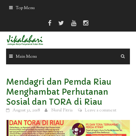
Skip
Top Menu
to
content
Main Menu
Mendagri dan Pemda Riau
Menghambat Perhutanan
Sosial dan TORA di Riau
August 31, 2018
Nurul Fitria
Leave a comment