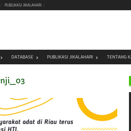
PUBLIKASI JIKALAHARI
DATABASE
PUBLIKASI JIKALAHARI
TENTANG K
nji_03