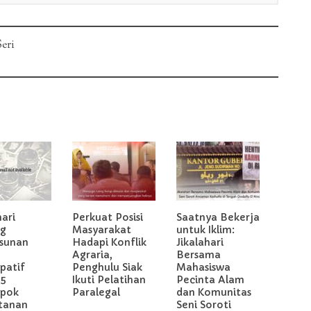
eri
hari
Perkuat Posisi
Saatnya Bekerja
g
Masyarakat
untuk Iklim:
sunan
Hadapi Konflik
Jikalahari
Agraria,
Bersama
ipatif
Penghulu Siak
Mahasiswa
 5
Ikuti Pelatihan
Pecinta Alam
pok
Paralegal
dan Komunitas
tanan
Seni Soroti