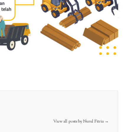
View all posts by Nurul Fitria
→