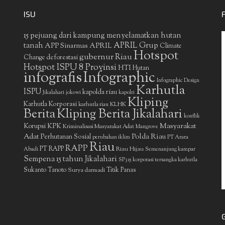
ISU
15 pejuang dari kampung menyelamatkan hutan
APRIL Grup
tanah
APP Sinarmas
APRIL
Climate
Hotspot
gubernur Riau
deforestasi
Change
Hotspot ISPU 8 Provinsi
HTI
Hutan
infografis
Infographic
Infographic Design
Karhutla
ISPU
kapolda riau
Jikalahari
jokowi
kapolri
Kliping
Karhutla Korporasi
KLHK
karhutla riau
Berita
Kliping Berita Jikalahari
konflik
Masyarakat
Korupsi
KPK
Kriminalisasi Masyarakat Adat
Mangrove
Adat
Polda Riau
Perhutanan Sosial
perubahan iklim
PT Arara
Riau
RAPP
PT RAPP
Riau Hijau
Abadi
Semenanjung kampar
Sempena 15 tahun Jikalahari
SP3 15 korporasi tersangka karhutla
Sukanto Tanoto
Surya darmadi
Titik Panas