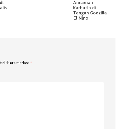
di
Ancaman
lis
Karhutla di
Tengah Godzilla
El Nino
fields are marked
*