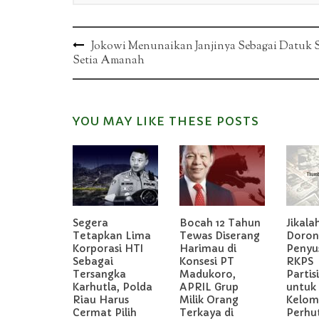
Post
Jokowi Menunaikan Janjinya Sebagai Datuk S
Setia Amanah
navigation
YOU MAY LIKE THESE POSTS
Segera
Bocah 12 Tahun
Jikala
Tetapkan Lima
Tewas Diserang
Doron
Korporasi HTI
Harimau di
Penyu
Sebagai
Konsesi PT
RKPS
Tersangka
Madukoro,
Partis
Karhutla, Polda
APRIL Grup
untuk
Riau Harus
Milik Orang
Kelom
Cermat Pilih
Terkaya di
Perhu