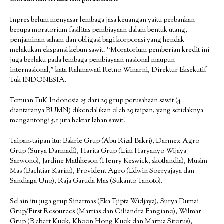
Inpres belum menyasar lembaga jasa keuangan yaitu perbankan
berupa moratorium fasilitas pembiayaan dalam bentuk utang,
penjaminan saham dan obligasi bagi korporasi yang hendak
melakukan ekspansi kebun sawit. “Moratorium pemberian kredit ini
juga berlaku pada lembaga pembiayaan nasional maupun
internasional,” kata Rahmawati Retno Winarni, Direktur Eksekutif
Tuk INDONESIA.
Temuan TuK Indonesia 25 dari 29 grup perusahaan sawit (4
diantaranya BUMN) dikendalikan oleh 29 taipan, yang setidaknya
mengantongi 5,1 juta hektar lahan sawit.
Taipan-taipan itu: Bakrie Grup (Abu Rizal Bakri), Darmex Agro
Grup (Surya Darmadi), Harita Grup (Lim Haryanyo Wijaya
Sarwono), Jardine Mathheson (Henry Keswick, skotlandia), Musim
Mas (Bachtiar Karim), Provident Agro (Edwin Soeryajaya dan
Sandiaga Uno), Raja Garuda Mas (Sukanto Tanoto).
Selain itu juga grup Sinarmas (Eka Tjipta Widjaya), Surya Dumai
Grup/First Resources (Martias dan Ciliandra Fangiano), Wilmar
Grup (Rebert Kuok, Khoon Hong Kuok dan Martua Sitorus),