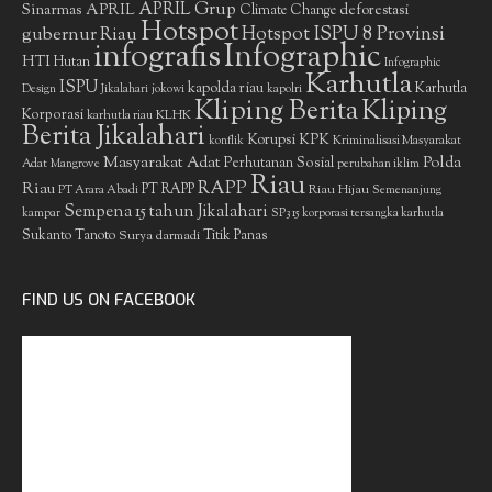
APRIL Grup
Sinarmas
APRIL
deforestasi
Climate Change
Hotspot
gubernur Riau
Hotspot ISPU 8 Provinsi
infografis
Infographic
HTI
Hutan
Infographic
Karhutla
ISPU
kapolda riau
Karhutla
Design
Jikalahari
jokowi
kapolri
Kliping Berita
Kliping
Korporasi
KLHK
karhutla riau
Berita Jikalahari
Korupsi
KPK
Kriminalisasi Masyarakat
konflik
Masyarakat Adat
Polda
Perhutanan Sosial
Adat
Mangrove
perubahan iklim
Riau
RAPP
Riau
PT RAPP
Riau Hijau
PT Arara Abadi
Semenanjung
Sempena 15 tahun Jikalahari
kampar
SP3 15 korporasi tersangka karhutla
Sukanto Tanoto
Surya darmadi
Titik Panas
FIND US ON FACEBOOK