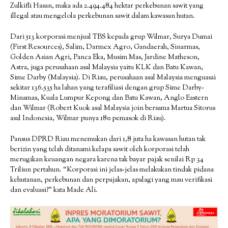
Zulkifli Hasan, maka ada 2.494.484 hektar perkebunan sawit yang
illegal atau mengelola perkebunan sawit dalam kawasan hutan.
Dari 513 korporasi menjual TBS kepada grup Wilmar, Surya Dumai
(First Resources), Salim, Darmex Agro, Gandaerah, Sinarmas,
Golden Asian Agri, Panca Eka, Musim Mas, Jardine Matheson,
Astra, juga perusahaan asal Malaysia yaitu KLK dan Batu Kawan,
Sime Darby (Malaysia). Di Riau, perusahaan asal Malaysia menguasai
sekitar 136.535 ha lahan yang terafiliasi dengan grup Sime Darby-
Minamas, Kuala Lumpur Kepong dan Batu Kawan, Anglo Eastern
dan Wilmar (Robert Kuok asal Malaysia join bersama Martua Sitorus
asal Indonesia, Wilmar punya 180 pemasok di Riau).
Pansus DPRD Riau menemukan dari 1,8 juta ha kawasan hutan tak
berizin yang telah ditanami kelapa sawit oleh korporasi telah
merugikan keuangan negara karena tak bayar pajak senilai Rp 34
Triliun pertahun. “Korporasi ini jelas-jelas melakukan tindak pidana
kehutanan, perkebunan dan perpajakan, apalagi yang mau verifikasi
dan evaluasi?” kata Made Ali.