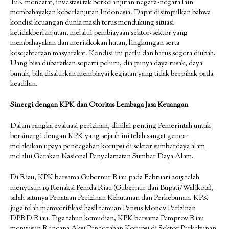
TuK mencatat, investasi tak berkelanjutan negara-negara lain
membahayakan keberlanjutan Indonesia. Dapat disimpulkan bahwa
kondisi keuangan dunia masih terus mendukung situasi
ketidakberlanjutan, melalui pembiayaan sektor-sektor yang
membahayakan dan merisikokan hutan, lingkungan serta
kesejahteraan masyarakat. Kondisi ini perlu dan harus segera diubah.
Uang bisa diibaratkan seperti peluru, dia punya daya rusak, daya
bunuh, bila disalurkan membiayai kegiatan yang tidak berpihak pada
keadilan.
Sinergi dengan KPK dan Otoritas Lembaga Jasa Keuangan
Dalam rangka evaluasi perizinan, dinilai penting Pemerintah untuk
bersinergi dengan KPK yang sejauh ini telah sangat gencar
melakukan upaya pencegahan korupsi di sektor sumberdaya alam
melalui Gerakan Nasional Penyelamatan Sumber Daya Alam.
Di Riau, KPK bersama Gubernur Riau pada Februari 2015 telah
menyusun 19 Renaksi Pemda Riau (Gubernur dan Bupati/Walikota),
salah satunya Penataan Perizinan Kehutanan dan Perkebunan. KPK
juga telah memverifikasi hasil temuan Pansus Monev Perizinan
DPRD Riau. Tiga tahun kemudian, KPK bersama Pemprov Riau
menyusun Rencana Aksi Pencegahan Korupsi di Sektor Perkebunan.