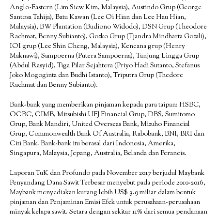
Anglo-Eastern (Lim Siew Kim, Malaysia), Austindo Grup (George
Santosa Tahija), Batu Kawan (Lee Oi Hian dan Lee Hau Hian,
Malaysia), BW Plantation (Budiono Widodo), DSN Grup (Theodore
Rachmat, Benny Subianto), Gozko Grup (Tjandra Mindharta Gozali),
IOI grup (Lee Shin Cheng, Malaysia), Kencana grup (Henry
Maknawi), Sampoerna (Putera Sampoerna), Tanjung Lingga Grup
(Abdul Rasyid), Tiga Pilar Sejahtera (Priyo Hadi Sutanto, Stefanus
Joko Mogoginta dan Budhi Istanto), Triputra Grup (Thedore
Rachmat dan Benny Subianto).
Bank-bank yang memberikan pinjaman kepada para taipan: HSBC,
OCBC, CIMB, Mitsubishi UFJ Financial Grup, DBS, Sumitomo
Grup, Bank Mandiri, United Overseas Bank, Mizuho Financial
Grup, Commonwealth Bank Of Australia, Rabobank, BNI, BRI dan
Citi Bank. Bank-bank itu berasal dari Indonesia, Amerika,
Singapura, Malaysia, Jepang, Australia, Belanda dan Perancis.
Laporan TuK dan Profundo pada November 2017 berjudul Maybank
Penyandang Dana Sawit Terbesar menyebut pada periode 2010-2016,
Maybank menyediakan kurang lebih US$ 3.9 miliar dalam bentuk
pinjaman dan Penjaminan Emisi Efek untuk perusahaan-perusahaan
minyak kelapa sawit. Setara dengan sekitar 11% dari semua pendanaan