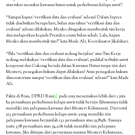
atau tukar menukar kawasan hutan untuk perkebunan kelapa sawit”.
“Sampai kapan ‘verifikasi data dan evaluasi’ selesai? Dalam Inpres
tidak disebutkan berapa hari, bulan atau tahun ‘verifikasi data dan
evaluasi’ selesai dilakukan. Menko ditugaskan membentuk tim kerja
dan melaporkan kepada Presiden enam bulan sekali. Lalu, kapan
Menko akan membentuk tim?” kata Made Ali, Koordinator Jikalahari.
“Bila ‘verifikasi data dan evaluasi sedang berjalan’ atau Tim Kerja
sedang melakukan ‘verifikasi data dan evaluasi’, padahal terbukti sawit
korporasi dan Cukong berada dalam Kawasan Hutan tanpa izin dari
Menteri, penegakan hukum dapat dilakukan? Atau penegakan hukum
dimoratorium sampai ‘verifikasi data dan evaluasi’ selesai?” kata Made
Ali.
Fakta di Riau, DPRD Riau
[1]
pada 2015 menemukan lebih dari 2 juta
ha perusahaan perkebunan kelapa sawit tidak berizin (khususnya tidak
memiliki izin pelepasan kawasan dari Menteri Kehutanan). Dari total
513 perusahaan perkebunan kelapa sawit, yang memiliki izin
pelepasan kawasan berjumlah 132 perusahaan atau 25,89%. Sisanya
yaitu 378 perusahaan atau 74,12% tidak memiliki izin pelepasan
kawasan. Jika ditinjau dari pernyataan mantan Menteri Kehutanan,