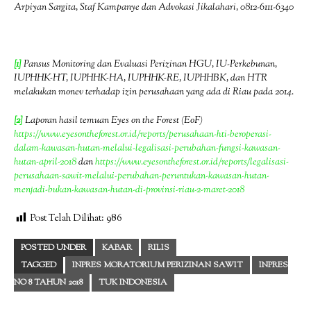
Arpiyan Sargita, Staf Kampanye dan Advokasi Jikalahari, 0812-6111-6340
[1]
Pansus Monitoring dan Evaluasi Perizinan HGU, IU-Perkebunan,
IUPHHK-HT, IUPHHK-HA, IUPHHK-RE, IUPHHBK, dan HTR
melakukan monev terhadap izin perusahaan yang ada di Riau pada 2014.
[2]
Laporan hasil temuan Eyes on the Forest (EoF)
https://www.eyesontheforest.or.id/reports/perusahaan-hti-beroperasi-
dalam-kawasan-hutan-melalui-legalisasi-perubahan-fungsi-kawasan-
hutan-april-2018
dan
https://www.eyesontheforest.or.id/reports/legalisasi-
perusahaan-sawit-melalui-perubahan-peruntukan-kawasan-hutan-
menjadi-bukan-kawasan-hutan-di-provinsi-riau-2-maret-2018
Post Telah Dilihat:
986
POSTED UNDER
KABAR
RILIS
TAGGED
INPRES MORATORIUM PERIZINAN SAWIT
INPRES
NO 8 TAHUN 2018
TUK INDONESIA