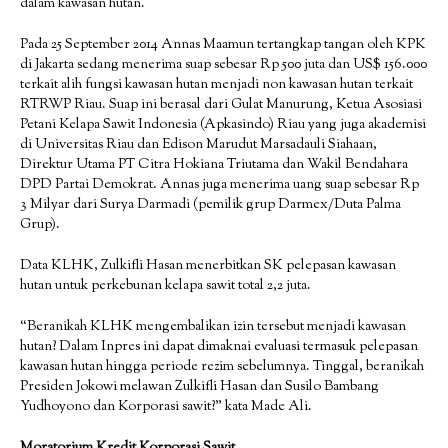
dalam kawasan hutan.
Pada 25 September 2014 Annas Maamun tertangkap tangan oleh KPK
di Jakarta sedang menerima suap sebesar Rp 500 juta dan US$ 156.000
terkait alih fungsi kawasan hutan menjadi non kawasan hutan terkait
RTRWP Riau. Suap ini berasal dari Gulat Manurung, Ketua Asosiasi
Petani Kelapa Sawit Indonesia (Apkasindo) Riau yang juga akademisi
di Universitas Riau dan Edison Marudut Marsadauli Siahaan,
Direktur Utama PT Citra Hokiana Triutama dan Wakil Bendahara
DPD Partai Demokrat. Annas juga menerima uang suap sebesar Rp
3 Milyar dari Surya Darmadi (pemilik grup Darmex/Duta Palma
Grup).
Data KLHK, Zulkifli Hasan menerbitkan SK pelepasan kawasan
hutan untuk perkebunan kelapa sawit total 2,2 juta.
“Beranikah KLHK mengembalikan izin tersebut menjadi kawasan
hutan? Dalam Inpres ini dapat dimaknai evaluasi termasuk pelepasan
kawasan hutan hingga periode rezim sebelumnya. Tinggal, beranikah
Presiden Jokowi melawan Zulkifli Hasan dan Susilo Bambang
Yudhoyono dan Korporasi sawit?” kata Made Ali.
Moratorium Kredit Korporasi Sawit