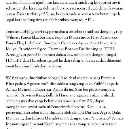
kawasan hutan menjadi non kawasan hutan untuk 104 korporasi sawit
seluas 77 ribu ha yang dulunya beroperasi secara ilegal dalam kawasan
hutan. Paska terbitnya SK ini, korporasi-korporasi tersebut menjadi
legal karena fungsinya sudah berubah menjadi APL.
Temuan EoF
[2]
55 dari 104 perusahaan tersebut terafiliasi dengan grup
Wilmar, Panca Eka, Sarimas, Peputra Masterindo, First Resources,
Panca Eka, Indofood, Bumitama Gunajaya Agro, Aek Natio, Adi
Mulya, Provident Agro, Darmex, Borneo Pasific hingga PTPN.
Areal 55 korporasi ini berada dalam kawasan hutan dengan fungsi
HP, HPT dan HL seluas 19.308 ha dan sebagian besar sudah ditanami
sawit berumur lebih dari 10 tahun.
SK 673 yang diterbitkan sebagai hadiah ulangtahun bagi Provinsi
Riau pada 9 Agustus 2016 diserahkan langsung oleh Zulkifli kepada
Annas Maamun, Gubernur Riau kala itu. Saat berpidato sempena
hari jadi Provinsi Riau, Zulkifli Hasan mengatakan jika masih ada
lahan masyarakat yang belum diakomodir dalam SK, dapat
mengajukan revisi melalui Pemerintah Provinsi Riau. Lalu,
pernyataan tersebut dimanfaatkan oleh oknum Darmex Agro, Gulat
Manurung dan Edison Marudut sawit dengan cara “menyuap” Annas
Maamun agar “memutihkan” sawit mereka yang selama ini berada