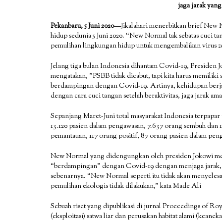
jaga jarak yan
Pekanbaru, 5 Juni 2020—
Jikalahari menerbitkan brief New
hidup sedunia 5 Juni 2020. “New Normal tak sebatas cuci tan
pemulihan lingkungan hidup untuk mengembalikan virus zoo
Jelang tiga bulan Indonesia dihantam Covid-19, Presiden
mengatakan, ”PSBB tidak dicabut, tapi kita harus memiliki
berdampingan dengan Covid-19. Artinya, kehidupan berjala
dengan cara cuci tangan setelah beraktivitas, jaga jarak am
Sepanjang Maret-Juni total masyarakat Indonesia terpapar
13.120 pasien dalam pengawasan, 7.637 orang sembuh dan 1
pemantauan, 117 orang positif, 87 orang pasien dalam pe
New Normal yang didengungkan oleh presiden Jokowi men
“berdampingan” dengan Covid-19 dengan menjaga jarak, 
sebenarnya. “New Normal seperti itu tidak akan menyele
pemulihan ekologis tidak dilakukan,” kata Made Ali
Sebuah riset yang dipublikasi di jurnal Proceedings of Ro
(eksploitasi) satwa liar dan perusakan habitat alami (kean