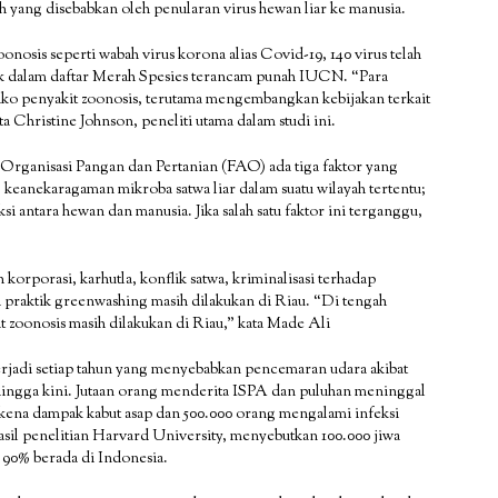
 yang disebabkan oleh penularan virus hewan liar ke manusia.
nosis seperti wabah virus korona alias Covid-19, 140 virus telah
uk dalam daftar Merah Spesies terancam punah IUCN. “Para
siko penyakit zoonosis, terutama mengembangkan kebijakan terkait
 Christine Johnson, peneliti utama dalam studi ini.
 Organisasi Pangan dan Pertanian (FAO) ada tiga faktor yang
 keanekaragaman mikroba satwa liar dalam suatu wilayah tertentu;
i antara hewan dan manusia. Jika salah satu faktor ini terganggu,
orporasi, karhutla, konflik satwa, kriminalisasi terhadap
a praktik greenwashing masih dilakukan di Riau. “Di tengah
 zoonosis masih dilakukan di Riau,” kata Made Ali
terjadi setiap tahun yang menyebabkan pencemaran udara akibat
97 hingga kini. Jutaan orang menderita ISPA dan puluhan meninggal
rkena dampak kabut asap dan 500.000 orang mengalami infeksi
asil penelitian Harvard University, menyebutkan 100.000 jiwa
 90% berada di Indonesia.