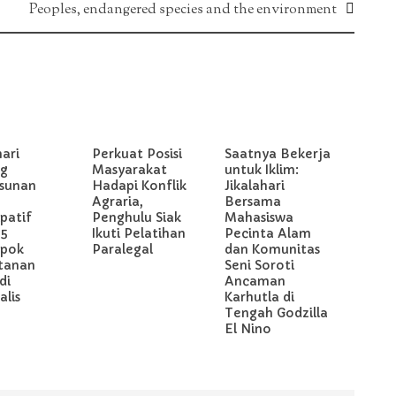
Peoples, endangered species and the environment
hari
Perkuat Posisi
Saatnya Bekerja
g
Masyarakat
untuk Iklim:
sunan
Hadapi Konflik
Jikalahari
Agraria,
Bersama
ipatif
Penghulu Siak
Mahasiswa
 5
Ikuti Pelatihan
Pecinta Alam
pok
Paralegal
dan Komunitas
tanan
Seni Soroti
di
Ancaman
lis
Karhutla di
Tengah Godzilla
El Nino