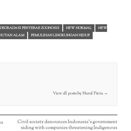
 DEGRADASI PENYEBAB ZOONOSIS
NEW NORMAL
NEW
 HUTAN ALAM
PEMULIHAN LINGKUNGAN HIDUP
View all posts by Nurul Fitria
→
Civil society denounces Indonesia’s government
an
siding with companies threatening Indigenous