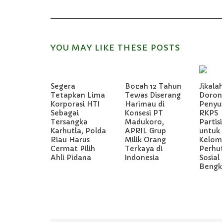
YOU MAY LIKE THESE POSTS
Segera
Bocah 12 Tahun
Jikala
Tetapkan Lima
Tewas Diserang
Doron
Korporasi HTI
Harimau di
Penyu
Sebagai
Konsesi PT
RKPS
Tersangka
Madukoro,
Partis
Karhutla, Polda
APRIL Grup
untuk
Riau Harus
Milik Orang
Kelom
Cermat Pilih
Terkaya di
Perhu
Ahli Pidana
Indonesia
Sosial 
Bengka