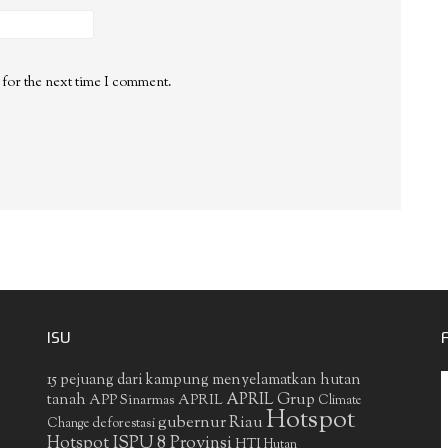
 for the next time I comment.
ISU
15 pejuang dari kampung menyelamatkan hutan
APRIL Grup
tanah
APP Sinarmas
APRIL
Climate
Hotspot
gubernur Riau
deforestasi
Change
Hotspot ISPU 8 Provinsi
HTI
Hutan