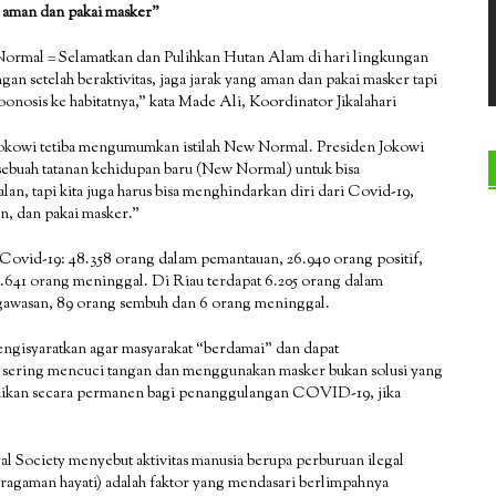
g aman dan pakai masker”
 Normal = Selamatkan dan Pulihkan Hutan Alam di hari lingkungan
gan setelah beraktivitas, jaga jarak yang aman dan pakai masker tapi
nosis ke habitatnya,” kata Made Ali, Koordinator Jikalahari
 Jokowi tetiba mengumumkan istilah New Normal. Presiden Jokowi
 sebuah tatanan kehidupan baru (New Normal) untuk bisa
n, tapi kita juga harus bisa menghindarkan diri dari Covid-19,
an, dan pakai masker.”
 Covid-19: 48.358 orang dalam pemantauan, 26.940 orang positif,
.641 orang meninggal. Di Riau terdapat 6.205 orang dalam
ngawasan, 89 orang sembuh dan 6 orang meninggal.
gisyaratkan agar masyarakat “berdamai” dan dapat
sering mencuci tangan dan menggunakan masker bukan solusi yang
saikan secara permanen bagi penanggulangan COVID-19, jika
yal Society menyebut aktivitas manusia berupa perburuan ilegal
ekaragaman hayati) adalah faktor yang mendasari berlimpahnya