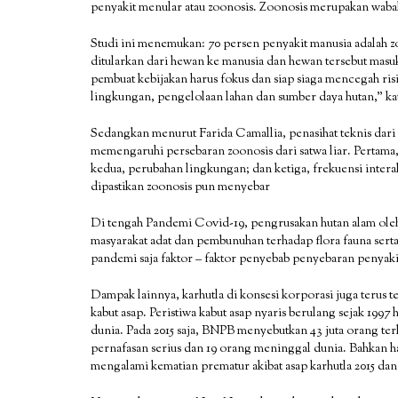
penyakit menular atau zoonosis. Zoonosis merupakan wabah
Studi ini menemukan: 70 persen penyakit manusia adalah zoo
ditularkan dari hewan ke manusia dan hewan tersebut mas
pembuat kebijakan harus fokus dan siap siaga mencegah ri
lingkungan, pengelolaan lahan dan sumber daya hutan,” kata
Sedangkan menurut Farida Camallia, penasihat teknis dari
memengaruhi persebaran zoonosis dari satwa liar. Pertama,
kedua, perubahan lingkungan; dan ketiga, frekuensi interaks
dipastikan zoonosis pun menyebar
Di tengah Pandemi Covid-19, pengrusakan hutan alam oleh k
masyarakat adat dan pembunuhan terhadap flora fauna sert
pandemi saja faktor – faktor penyebab penyebaran penyakit
Dampak lainnya, karhutla di konsesi korporasi juga terus 
kabut asap. Peristiwa kabut asap nyaris berulang sejak 19
dunia. Pada 2015 saja, BNPB menyebutkan 43 juta orang te
pernafasan serius dan 19 orang meninggal dunia. Bahkan h
mengalami kematian prematur akibat asap karhutla 2015 dan