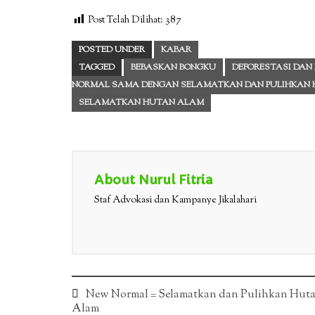
Post Telah Dilihat:
387
POSTED UNDER
KABAR
TAGGED
BEBASKAN BONGKU
DEFORESTASI DAN
NORMAL SAMA DENGAN SELAMATKAN DAN PULIHKAN
SELAMATKAN HUTAN ALAM
About Nurul Fitria
Staf Advokasi dan Kampanye Jikalahari
Post
New Normal = Selamatkan dan Pulihkan Hut
Alam
navigation