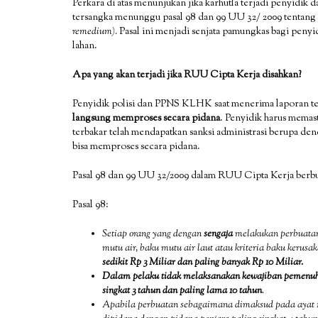
Perkara di atas menunjukan jika karhutla terjadi penyidik
tersangka menunggu pasal 98 dan 99 UU 32/ 2009 tentang 
remedium).
Pasal ini menjadi senjata pamungkas bagi peny
lahan.
Apa yang akan terjadi jika RUU Cipta Kerja disahkan?
Penyidik polisi dan PPNS KLHK saat menerima laporan tela
langsung memproses secara pidana
. Penyidik harus memas
terbakar telah mendapatkan sanksi administrasi berupa dend
bisa memproses secara pidana.
Pasal 98 dan 99 UU 32/2009 dalam RUU Cipta Kerja berb
Pasal 98:
Setiap orang yang dengan
sengaja
melakukan perbuatan
mutu air, baku mutu air laut atau kriteria baku kerus
sedikit Rp 3 Miliar dan paling banyak Rp 10 Miliar.
Dalam pelaku tidak melaksanakan kewajiban pemenuh
singkat 3 tahun dan paling lama 10 tahun
.
Apabila perbuatan sebagaimana dimaksud pada ayat 1