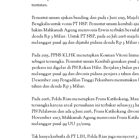
tuntutan.
Penuntut umum ajukan banding dan pada 1 Juni 2015, Maj
Bengkalis untuk vonis PT NSP. Penuntut umum kembali ajuk
hakim Mahkamah Agung memvonis Erwin terbukti bersalah 
denda Rp 3 Miliar. Untuk PT NSP, pada 20 Juli 2016 maje
melanggar pasal 99 dan dijatuhi pidana denda Rp 3 Milia
Pada 2015, PPNS KLHK menetapkan Kosman Vitoni Immanuel
sebagai tersangka. Penuntut umum Kembali gunakan pasal 
perkara ini digelar di PN Rokan Hilir. Berjalan 5 bulan p
melanggar pasal 99 dan divonis pidana penjara 2 tahun da
Desember 2015 Pengadilan Tinggi Pekanbaru
memutuskan K
tahun dan denda Rp 3 Miliar.
Pada 2016, Polda Riau menetapkan Frans Katihokang, Man
tersangka karena areal perusahaan ini terbakar seluas 533 ha
PN Pelalawan dan ada 9 Juni 2016, Frans Katihokang divoni
November 2017, Mahkamah Agung memvonis Frans Katihokan
melanggar pasal 99 UU 32/2009.
Tak hanya karhutla di PT LIH, Polda Riau juga menyeret 