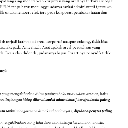
 dapat langsung menetapkan korporasi yang arealnya terbakar sebagai
PPLH tanpa harus menunggu adanya sanksi administratif (
premium
idik untuk memberi efek jera pada korporasi pembakar hutan dan
h terjadi karhutla di areal korporasi ataupun cukong,
tidak bisa
tikan kepada Pemerintah Pusat apakah areal perusahaan yang
a. Jika sudah didenda, pidananya hapus. Itu artinya penyidik tidak
unyi:
 yang mengakibatkan dilampauinya baku mutu udara ambien, baku
akan lingkungan hidup
dikenai sanksi administratif berupa denda paling
an sanksi
sebagaimana dimaksud pada ayat 1,
dipidana penjara paling
 mengakibatkan orang luka dan/ atau bahaya kesehatan manusia,