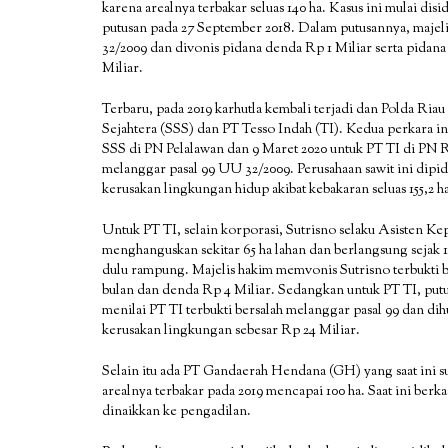
karena arealnya terbakar seluas 140 ha. Kasus ini mulai di
putusan pada 27 September 2018. Dalam putusannya, majel
32/2009 dan divonis pidana denda Rp 1 Miliar serta pidana
Miliar.
Terbaru, pada 2019 karhutla kembali terjadi dan Polda Ria
Sejahtera (SSS) dan PT Tesso Indah (TI). Kedua perkara i
SSS di PN Pelalawan dan 9 Maret 2020 untuk PT TI di PN Re
melanggar pasal 99 UU 32/2009. Perusahaan sawit ini dipi
kerusakan lingkungan hidup akibat kebakaran seluas 155,2 h
Untuk PT TI, selain korporasi, Sutrisno selaku Asisten Kep
menghanguskan sekitar 65 ha lahan dan berlangsung sejak 19
dulu rampung. Majelis hakim memvonis Sutrisno terbukti be
bulan dan denda Rp 4 Miliar. Sedangkan untuk PT TI, putu
menilai PT TI terbukti bersalah melanggar pasal 99 dan di
kerusakan lingkungan sebesar Rp 24 Miliar.
Selain itu ada PT Gandaerah Hendana (GH) yang saat ini 
arealnya terbakar pada 2019 mencapai 100 ha. Saat ini be
dinaikkan ke pengadilan.