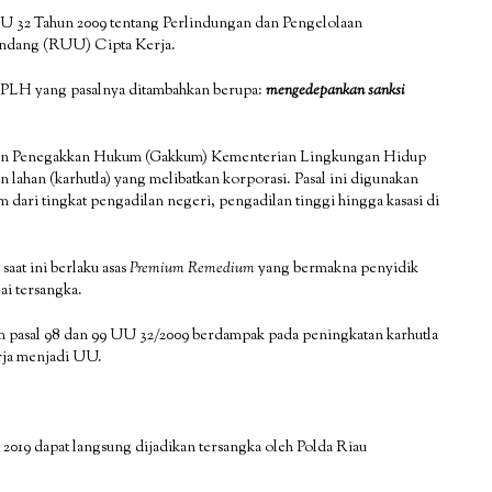
 UU 32 Tahun 2009 tentang Perlindungan dan Pengelolaan
dang (RUU) Cipta Kerja.
g PPLH yang pasalnya ditambahkan berupa:
mengedepankan sanksi
irjen Penegakkan Hukum (Gakkum) Kementerian Lingkungan Hidup
ahan (karhutla) yang melibatkan korporasi. Pasal ini digunakan
 dari tingkat pengadilan negeri, pengadilan tinggi hingga kasasi di
aat ini berlaku asas
Premium Remedium
yang bermakna penyidik
ai tersangka.
m pasal 98 dan 99 UU 32/2009 berdampak pada peningkatan karhutla
rja menjadi UU.
 2019 dapat langsung dijadikan tersangka oleh Polda Riau