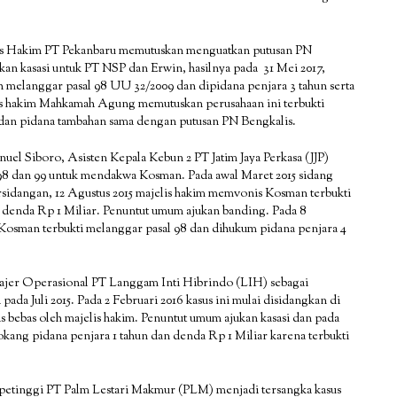
elis Hakim PT Pekanbaru memutuskan menguatkan putusan PN
an kasasi untuk PT NSP dan Erwin, hasilnya pada 31 Mei 2017,
melanggar pasal 98 UU 32/2009 dan dipidana penjara 3 tahun serta
lis hakim Mahkamah Agung memutuskan perusahaan ini terbukti
r dan pidana tambahan sama dengan putusan PN Bengkalis.
 Siboro, Asisten Kepala Kebun 2 PT Jatim Jaya Perkasa (JJP)
98 dan 99 untuk mendakwa Kosman. Pada awal Maret 2015 sidang
ersidangan, 12 Agustus 2015 majelis hakim memvonis Kosman terbukti
n denda Rp 1 Miliar. Penuntut umum ajukan banding. Pada 8
osman terbukti melanggar pasal 98 dan dihukum pidana penjara 4
ajer Operasional PT Langgam Inti Hibrindo (LIH) sebagai
 pada Juli 2015. Pada 2 Februari 2016 kasus ini mulai disidangkan di
s bebas oleh majelis hakim. Penuntut umum ajukan kasasi dan pada
g pidana penjara 1 tahun dan denda Rp 1 Miliar karena terbukti
3 petinggi PT Palm Lestari Makmur (PLM) menjadi tersangka kasus