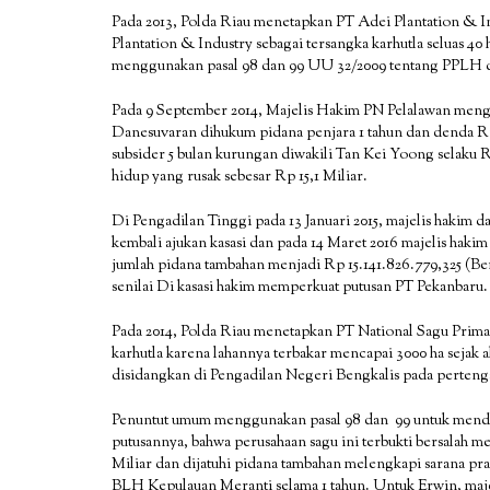
Pada 2013, Polda Riau menetapkan PT Adei Plantation &
Plantation & Industry sebagai tersangka karhutla seluas
menggunakan pasal 98 dan 99 UU 32/2009 tentang PPLH da
Pada 9 September 2014, Majelis Hakim PN Pelalawan men
Danesuvaran dihukum pidana penjara 1 tahun dan denda R
subsider 5 bulan kurungan diwakili Tan Kei Yoong selak
hidup yang rusak sebesar Rp 15,1 Miliar.
Di Pengadilan Tinggi pada 13 Januari 2015, majelis hakim
kembali ajukan kasasi dan pada 14 Maret 2016 majelis h
jumlah pidana tambahan menjadi Rp 15.141.826.779,325 (Be
senilai Di kasasi hakim memperkuat putusan PT Pekanbaru.
Pada 2014, Polda Riau menetapkan PT National Sagu Prim
karhutla karena lahannya terbakar mencapai 3000 ha sejak a
disidangkan di Pengadilan Negeri Bengkalis pada perten
Penuntut umum menggunakan pasal 98 dan 99 untuk menda
putusannya, bahwa perusahaan sagu ini terbukti bersalah m
Miliar dan dijatuhi pidana tambahan melengkapi sarana pr
BLH Kepulauan Meranti selama 1 tahun. Untuk Erwin, majel