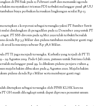
sidangkan di PN Siak pada 12 Februari 2018 dan memasuki agenda
is hakim menyatakan t triomas FDI terbukti melanggar pasal 98 UU
 tambahan biaya perbaikan kerusakan lingkungan senilai Rp 13
u menetapkan 2 korporasi sebagai tersangka yakni PT Sumber Sawit
ni mulai disidangkan di pengadilan pada 12 Desember 2019 untuk PT
ngat. PT SSS divonis pada 19 Mei 2020 telah terbukti bersalah
dana denda Rp 3,5 Miliar dan pidana tambahan membayar ganti rugi
a di areal konsesinya sebesar Rp 38,6 Miliar.
ala PT TI juga menjadi tersangka. Karhutla yang terjadi di PT TI
 – 29 Agustus 2019. Pada 6 Juli 2020, putusan untuk Sutrisno lebih
rsalah melanggar pasal 99. Ia dihukum pidana penjara 1 tahun 4
san majelis hakim dibacakan pada 4 Agustus 2020. Majelis hakim
hukum pidana denda Rp 1 Miliar serta membayar ganti rugi
sudah ditetapkan sebagai tersangka oleh PPNS KLHK karena
rkas PT GH masih dilengkapi untuk dapat diproses penuntut umum