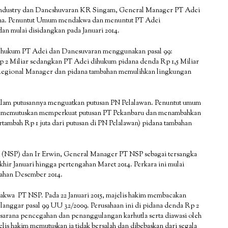
 Industry dan Daneshuvaran KR Singam, General Manager PT Adei
 40 ha. Penuntut Umum mendakwa dan menuntut PT Adei
n mulai disidangkan pada Januari 2014.
ghukum PT Adei dan Danesuvaran menggunakan pasal 99:
p 2 Miliar sedangkan PT Adei dihukum pidana denda Rp 1,5 Miliar
u Regional Manager dan pidana tambahan memulihkan lingkungan
 dalam putusannya menguatkan putusan PN Pelalawan. Penuntut umum
akim memutuskan memperkuat putusan PT Pekanbaru dan menambahkan
rtambah Rp 1 juta dari putusan di PN Pelalawan) pidana tambahan
a (NSP) dan Ir Erwin, General Manager PT NSP sebagai tersangka
khir Januari hingga pertengahan Maret 2014. Perkara ini mulai
gahan Desember 2014.
kwa PT NSP. Pada 22 Januari 2015, majelis hakim membacakan
elanggar pasal 99 UU 32/2009. Perusahaan ini di pidana denda Rp 2
asarana pencegahan dan penanggulangan karhutla serta diawasi oleh
is hakim memutuskan ia tidak bersalah dan dibebaskan dari segala