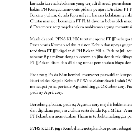
karhutla karena kebakaran yang terjadi di areal perusahaan 
hakim PN Rengat memvonis pidana penjara Direktur PT P
Pereira 3 tahun, denda Rp 2 milyar, karena kelalaiannya 
Chotai manajer keuangan PT PLM divonis bebas oleh majel
6 Desember 2017 majelis hakim mahkamah agung memutuska
Masih di 2016, PPNS KLHK turut menjerat PT JJP sebagai te
Pasca vonis Kosman selaku Asisten Kebun dan upaya gugata
terdakwa PT JJP digelar di PN Rokan Hilir. Pada 10 Juli 20
sebesar Rp 1 milyar dengan ketentuan jika denda tak dibaya
PT JJP akan disita dan dilelang untuk pemenuhan biaya den
Pada 2017, Polda Riau kembali menyeret perwakilan korpor
Basri selaku Kepala Kebun PT Wana Subur Sawit Indah (WSS
mencapai 70 ha periode Agustus hingga OKtober 2015. Pad
pada 27 April 2017.
Berselang 4 bulan, pada 24 Agustus 2017 majelis hakim me
dan dipidana penjara 2 tahun serta denda Rp 1 Miliar. Pe
PT Pekanbaru memutuskan Thamrin terbukti melanggar pasal
PPNS KLHK juga Kembali menetapkan korporasi sebagai te