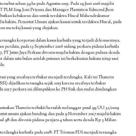
tersebut seluas 39 ha pada Agustus 2015. Pada 29 Juni 2016 majelis
T PLM Iing Joni Priyana dan Manager Plantation Edmond Jhon
akibatkan kebakaran dan untuk terdakwa Niscal Mahendrakumar
is hakim. Penuntut Umum ajukan kasasi untuk terdakwa Niscal, pada
n menolaj kasasi yang diajukan.
rsangka korporasi dalam kasus karhutla yang terjadi di konsesinya.
n perdata, pada 13 September 2016 sidang perkara pidana karhutla
17, PT Jatim Jaya Perkasa divonis majelis hakim dengan pidana denda
r dalam satu bulan setelah putusan ini berkekuatan hukum tetap aset
da.
asi yang arealnya terbakar menjadi terdangka. Kali ini Thamrin
I) dijadikan tersangka sejak 2015 karena arealnya terbakar
a 2017 perkara ini dilimpahkan ke PN Siak dan mulai disidangkan
mutuskan Thamrin terbukti bersalah melanggar pasal 99 UU 32/2009
nuntut umum ajukan banding dan pada 9 November 2017 majelis hakim
 98 dan divonis pidana penjara 4 tahun serta denda Rp 3 Miliar.
rdangka karhutla pada 2018. PT Triomas FDI menjadi tersangka