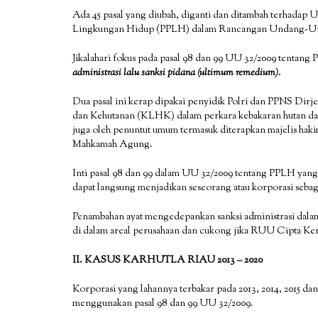
Ada 45 pasal yang diubah, diganti dan ditambah terhadap
Lingkungan Hidup (PPLH) dalam Rancangan Undang-Un
Jikalahari fokus pada pasal 98 dan 99 UU 32/2009 tentan
administrasi lalu sanksi pidana (ultimum remedium).
Dua pasal ini kerap dipakai penyidik Polri dan PPNS D
dan Kehutanan (KLHK) dalam perkara kebakaran hutan dan l
juga oleh penuntut umum termasuk diterapkan majelis hakim
Mahkamah Agung.
Inti pasal 98 dan 99 dalam UU 32/2009 tentang PPLH yang s
dapat langsung menjadikan seseorang atau korporasi sebag
Penambahan ayat mengedepankan sanksi administrasi dala
di dalam areal perusahaan dan cukong jika RUU Cipta Ke
II. KASUS KARHUTLA RIAU 2013 – 2020
Korporasi yang lahannya terbakar pada 2013, 2014, 2015 dan
menggunakan pasal 98 dan 99 UU 32/2009.