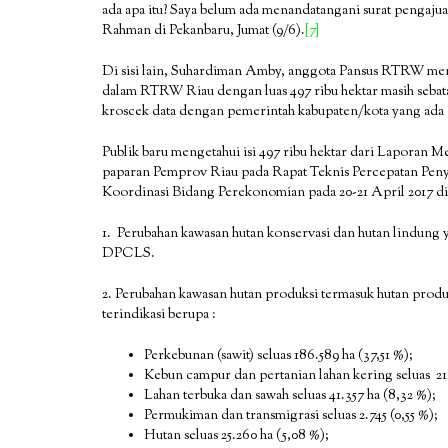
ada apa itu? Saya belum ada menandatangani surat pengaju
Rahman di Pekanbaru, Jumat (9/6).
[7]
Di sisi lain, Suhardiman Amby, anggota Pansus RTRW men
dalam RTRW Riau dengan luas 497 ribu hektar masih sebata
kroscek data dengan pemerintah kabupaten/kota yang ada 
Publik baru mengetahui isi 497 ribu hektar dari Laporan M
paparan Pemprov Riau pada Rapat Teknis Percepatan Peny
Koordinasi Bidang Perekonomian pada 20-21 April 2017 d
1. Perubahan kawasan hutan konservasi dan hutan lindung 
DPCLS.
2. Perubahan kawasan hutan produksi termasuk hutan produks
terindikasi berupa :
Perkebunan (sawit) seluas 186.589 ha (37,51 %);
Kebun campur dan pertanian lahan kering seluas 216
Lahan terbuka dan sawah seluas 41.357 ha (8,32 %);
Permukiman dan transmigrasi seluas 2.745 (0,55 %);
Hutan seluas 25.260 ha (5,08 %);