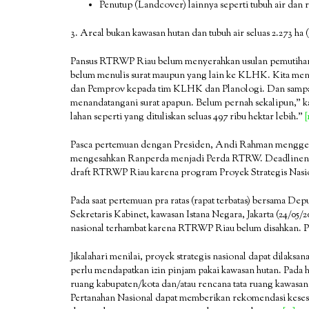
Penutup (Landcover) lainnya seperti tubuh air dan r
3. Areal bukan kawasan hutan dan tubuh air seluas 2.273 ha 
Pansus RTRWP Riau belum menyerahkan usulan pemutihan 
belum menulis surat maupun yang lain ke KLHK. Kita men
dan Pemprov kepada tim KLHK dan Planologi. Dan sampai ha
menandatangani surat apapun. Belum pernah sekalipun,” ka
lahan seperti yang dituliskan seluas 497 ribu hektar lebih.”
[
Pasca pertemuan dengan Presiden, Andi Rahman mengges
mengesahkan Ranperda menjadi Perda RTRW. Deadlineny
draft RTRWP Riau karena program Proyek Strategis Nasio
Pada saat pertemuan pra ratas (rapat terbatas) bersama Dep
Sekretaris Kabinet, kawasan Istana Negara, Jakarta (24/05
nasional terhambat karena RTRWP Riau belum disahkan. PS
Jikalahari menilai, proyek strategis nasional dapat dilaksa
perlu mendapatkan izin pinjam pakai kawasan hutan. Pada h
ruang kabupaten/kota dan/atau rencana tata ruang kawasan
Pertanahan Nasional dapat memberikan rekomendasi kesesua