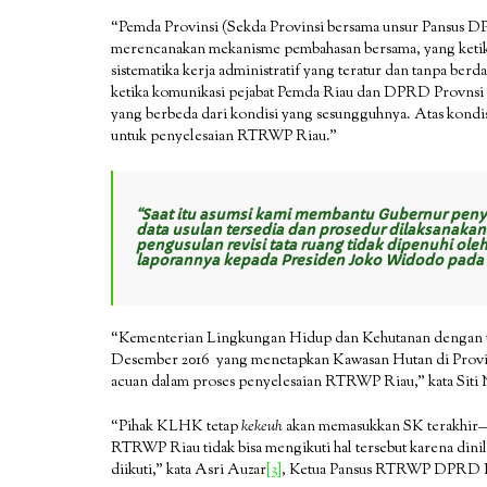
“Pemda Provinsi (Sekda Provinsi bersama unsur Pansus D
merencanakan mekanisme pembahasan bersama, yang ketika 
sistematika kerja administratif yang teratur dan tanpa berd
ketika komunikasi pejabat Pemda Riau dan DPRD Provnsi R
yang berbeda dari kondisi yang sesungguhnya. Atas kondis
untuk penyelesaian RTRWP Riau.”
“Saat itu asumsi kami membantu Gubernur peny
d
ata usulan tersedia dan prosedur dilaksanakan
pengusulan revisi tata ruang tidak dipenuhi ole
laporannya kepada Presiden Joko Widodo pada 14
“Kementerian Lingkungan Hidup dan Kehutanan dengan t
Desember 2016 yang menetapkan Kawasan Hutan di Provin
acuan dalam proses penyelesaian RTRWP Riau,” kata Siti 
“Pihak KLHK tetap
kekeuh
akan memasukkan SK terakhir
RTRWP Riau tidak bisa mengikuti hal tersebut karena dini
diikuti,” kata Asri Auzar
[3]
, Ketua Pansus RTRWP DPRD 