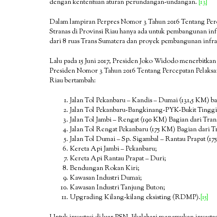
dengan kententuan aturan perundangan-undangan.
[13]
Dalam lampiran Perpres Nomor 3 Tahun 2016 Tentang Perc
Stranas di Provinsi Riau hanya ada untuk pembangunan infr
dari 8 ruas Trans Sumatera dan proyek pembangunan infrast
Lalu pada 15 Juni 2017, Presiden Joko Widodo menerbitka
Presiden Nomor 3 Tahun 2016 Tentang Percepatan Pelaksana
Riau bertambah:
Jalan Tol Pekanbaru – Kandis – Dumai (131,5 KM) ba
Jalan Tol Pekanbaru-Bangkinang-PYK-Bukit Tinggi (
Jalan Tol Jambi – Rengat (190 KM) Bagian dari Tran
Jalan Tol Rengat Pekanbaru (175 KM) Bagian dari T
Jalan Tol Dumai – Sp. Sigambal – Rantau Prapat (1
Kereta Api Jambi – Pekanbaru;
Kereta Api Rantau Prapat – Duri;
Bendungan Rokan Kiri;
Kawasan Industri Dumai;
Kawasan Industri Tanjung Buton;
Upgrading Kilang-kilang eksisting (RDMP).
[15]