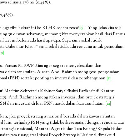
awa seluas 2.176 ha (0,45 %).
(0,46%).
497 ribu hektar ini ke KLHK secara resmi
[9]
. “Yang jelas kita saja
unggu dewan sekarang, memang kita menyerahkan hasil dari Pansus
ri ini belum ada hasil apa-apa. Saya sama sekali tidak
ta Gubernur Riau, “ sama sekali tidak ada rencana untuk pemutihan
10]
a Pansus RTRWP Riau agar segera menyelesaikan dan
a dalam satu bulan. Alasan Andi Rahman menggesa pengesahan
nal (PSN) serta kepentingan investasi dan pembangunan.
[11]
uti Maritim Sekretaris Kabinet Satya Bhakti Parikesit di Kantor
/2017), Andi Rachman mengatakan investasi dan projek strategis
N dan investasi di luar PSN masuk dalam kawasan hutan.
[12]
nakan, jika proyek strategis nasional berada dalam kawasan hutan
al lain, terhadap PSN yang tidak berkesesuaian dengan rencana tata
 strategis nasional, Menteri Agraria dan Tata Ruang/Kepala Badan
ian tata ruang atas lokasi Proyek Strategis Nasional dimaksud