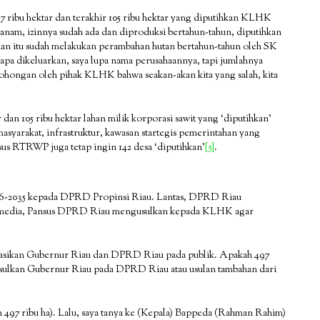
7 ribu hektar dan terakhir 105 ribu hektar yang diputihkan KLHK
nam, izinnya sudah ada dan diproduksi bertahun-tahun, diputihkan
haan itu sudah melakukan perambahan hutan bertahun-tahun oleh SK
apa dikeluarkan, saya lupa nama perusahaannya, tapi jumlahnya
bohongan oleh pihak KLHK bahwa seakan-akan kita yang salah, kita
 105 ribu hektar lahan milik korporasi sawit yang ‘diputihkan’
yarakat, infrastruktur, kawasan startegis pemerintahan yang
sus RTRWP juga tetap ingin 142 desa ‘diputihkan’
[5]
.
6-2035 kepada DPRD Propinsi Riau. Lantas, DPRD Riau
 media, Pansus DPRD Riau mengusulkan kepada KLHK agar
ikasikan Gubernur Riau dan DPRD Riau pada publik. Apakah 497
usulkan Gubernur Riau pada DPRD Riau atau usulan tambahan dari
n 497 ribu ha). Lalu, saya tanya ke (Kepala) Bappeda (Rahman Rahim)