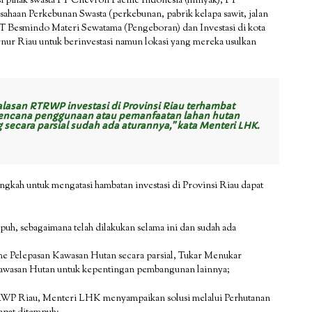
si pihak swasta PT Chevron Pacific Indonesia (minyak), PT
sahaan Perkebunan Swasta (perkebunan, pabrik kelapa sawit, jalan
PT Besmindo Materi Sewatama (Pengeboran) dan Investasi di kota
ur Riau untuk berinvestasi namun lokasi yang mereka usulkan
lasan RTRWP investasi di Provinsi Riau terhambat
encana penggunaan atau pemanfaatan lahan hutan
 secara parsial sudah ada aturannya,” kata Menteri LHK.
kah untuk mengatasi hambatan investasi di Provinsi Riau dapat
uh, sebagaimana telah dilakukan selama ini dan sudah ada
e Pelepasan Kawasan Hutan secara parsial, Tukar Menukar
awasan Hutan untuk kepentingan pembangunan lainnya;
RTRWP Riau, Menteri LHK menyampaikan solusi melalui Perhutanan