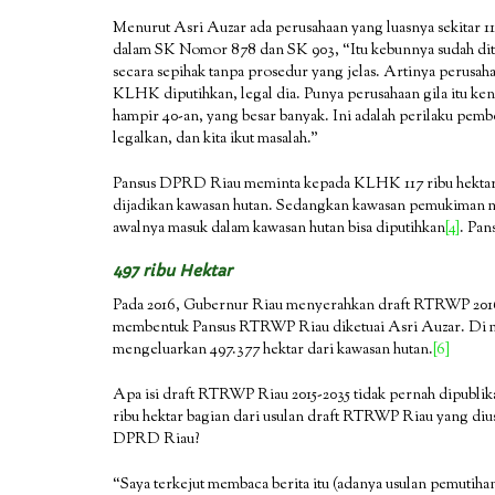
Menurut Asri Auzar ada perusahaan yang luasnya sekitar 11
dalam SK Nomor 878 dan SK 903, “Itu kebunnya sudah dita
secara sepihak tanpa prosedur yang jelas. Artinya perusa
KLHK diputihkan, legal dia. Punya perusahaan gila itu ken
hampir 40-an, yang besar banyak. Ini adalah perilaku pem
legalkan, dan kita ikut masalah.”
Pansus DPRD Riau meminta kepada KLHK 117 ribu hektar dan
dijadikan kawasan hutan. Sedangkan kawasan pemukiman mas
awalnya masuk dalam kawasan hutan bisa diputihkan
[4]
. Pan
497 ribu Hektar
Pada 2016, Gubernur Riau menyerahkan draft RTRWP 201
membentuk Pansus RTRWP Riau diketuai Asri Auzar. Di
mengeluarkan 497.377 hektar dari kawasan hutan.
[6]
Apa isi draft RTRWP Riau 2015-2035 tidak pernah dipubl
ribu hektar bagian dari usulan draft RTRWP Riau yang di
DPRD Riau?
“Saya terkejut membaca berita itu (adanya usulan pemutiha