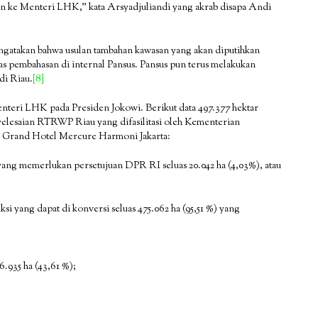
an ke Menteri LHK,” kata Arsyadjuliandi yang akrab disapa Andi
gatakan bahwa usulan tambahan kawasan yang akan diputihkan
s pembahasan di internal Pansus. Pansus pun terus melakukan
di Riau.
[8]
enteri LHK pada Presiden Jokowi. Berikut data 497.377 hektar
elesaian RTRWP Riau yang difasilitasi oleh Kementerian
i Grand Hotel Mercure Harmoni Jakarta:
yang memerlukan persetujuan DPR RI seluas 20.042 ha (4,03%), atau
i yang dapat di konversi seluas 475.062 ha (95,51 %) yang
.935 ha (43,61 %);