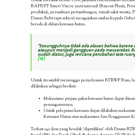
Untuk investasi di luar PSN, Jikalahari menemukan investa
RAPP/PT Sateri Viscoe inetrnational (Rayont Plant), Peru
produksi), perusahaan pertambangan, rumah sakit swasta, 
Dumai (beberapa sektor) mengajukan usulan kepada Gubern
berada di dalam kawasan hutan.
“Sesungguhnya tidak ada alasan bahwa karena a
ataupun menjadi gangguan pada masyarakat. R
sudah diatur, juga rencana perubahan tata ruang
[16]
Untuk itu sambil menunggu penyelesaian RTRWP Riau, lang
dilakukan sebagai berikut:
Mekanisme pinjam pakai kawasan hutan dapat ditemp
penanganannya;
Untuk pelepasan kawasan dapat dilakukan mekanism
Kawasan Hutan atau mekanisme Izin Penggunaan K
Terkait 142 desa yang hendak ‘diputihkan’ oleh Pansus 