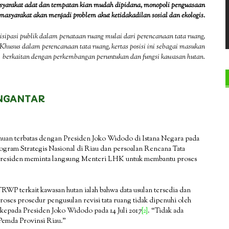
syarakat adat dan tempatan kian mudah dipidana, monopoli penguasaan
masyarakat akan menjadi problem akut ketidakadilan sosial dan ekologis.
rtisipasi publik dalam penataan ruang mulai dari perencanaan tata ruang,
husus dalam perencanaan tata ruang, kertas posisi ini sebagai masukan
berkaitan dengan perkembangan peruntukan dan fungsi kawasan hutan.
NGANTAR
an terbatas dengan Presiden Joko Widodo di Istana Negara pada
gram Strategis Nasional di Riau dan persoalan Rencana Tata
residen meminta langsung Menteri LHK untuk membantu proses
WP terkait kawasan hutan ialah bahwa data usulan tersedia dan
roses prosedur pengusulan revisi tata ruang tidak dipenuhi oleh
 kepada Presiden Joko Widodo pada 14 Juli 2017
[2]
. “Tidak ada
Pemda Provinsi Riau.”