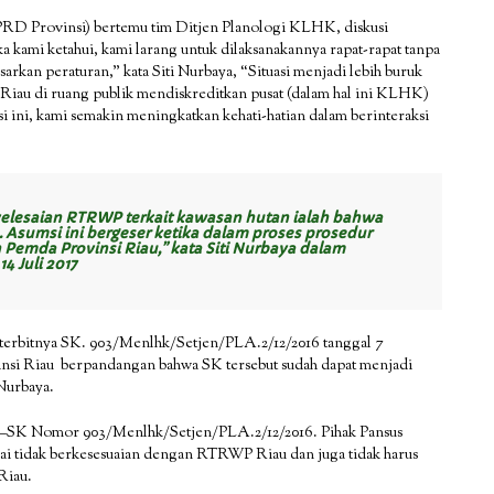
PRD Provinsi) bertemu tim Ditjen Planologi KLHK, diskusi
kami ketahui, kami larang untuk dilaksanakannya rapat-rapat tanpa
asarkan peraturan,” kata Siti Nurbaya, “Situasi menjadi lebih buruk
iau di ruang publik mendiskreditkan pusat (dalam hal ini KLHK)
i ini, kami semakin meningkatkan kehati-hatian dalam berinteraksi
elesaian RTRWP terkait kawasan hutan ialah bahwa
. Asumsi ini bergeser ketika dalam proses prosedur
h Pemda Provinsi Riau,” kata Siti Nurbaya dalam
 Juli 2017
erbitnya SK. 903/Menlhk/Setjen/PLA.2/12/2016 tanggal 7
si Riau berpandangan bahwa SK tersebut sudah dapat menjadi
Nurbaya.
—SK Nomor 903/Menlhk/Setjen/PLA.2/12/2016. Pihak Pansus
lai tidak berkesesuaian dengan RTRWP Riau dan juga tidak harus
Riau.