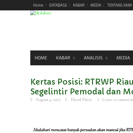
Skip
Home
DATABASE
KABAR
MEDIA
TENTANG KAMI
to
content
HOME
KABAR
ANALISIS
MEDIA
Kertas Posisi: RTRWP Ria
Segelintir Pemodal dan M
August 4, 2017
Nurul Fitria
Leave a comment
Jikalahari mencatat banyak persoalan akan muncul jika RTRW