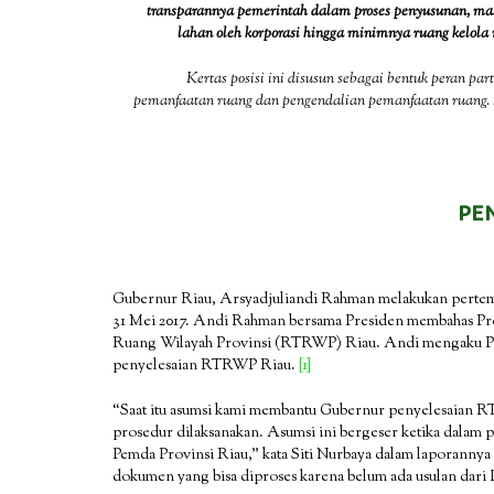
transparannya pemerintah dalam proses penyusunan, ma
lahan oleh korporasi hingga minimnya ruang kelola 
Kertas posisi ini disusun sebagai bentuk peran pa
pemanfaatan ruang dan pengendalian pemanfaatan ruang. K
PE
Gubernur Riau, Arsyadjuliandi Rahman melakukan pertemu
31 Mei 2017. Andi Rahman bersama Presiden membahas Pro
Ruang Wilayah Provinsi (RTRWP) Riau. Andi mengaku P
penyelesaian RTRWP Riau.
[1]
“Saat itu asumsi kami membantu Gubernur penyelesaian RTR
prosedur dilaksanakan. Asumsi ini bergeser ketika dalam p
Pemda Provinsi Riau,” kata Siti Nurbaya dalam laporannya
dokumen yang bisa diproses karena belum ada usulan dari 