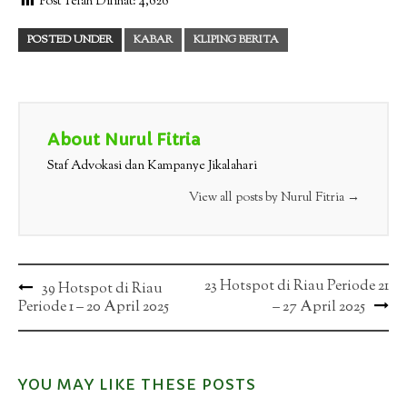
Post Telah Dilihat:
4,626
POSTED UNDER
KABAR
KLIPING BERITA
About Nurul Fitria
Staf Advokasi dan Kampanye Jikalahari
View all posts by Nurul Fitria
→
Post
23 Hotspot di Riau Periode 21
39 Hotspot di Riau
Periode 1 – 20 April 2025
– 27 April 2025
navigation
YOU MAY LIKE THESE POSTS