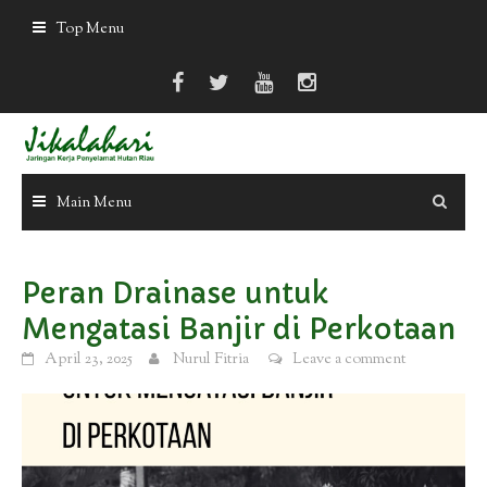
Skip
Top Menu
to
content
Main Menu
Peran Drainase untuk
Mengatasi Banjir di Perkotaan
April 23, 2025
Nurul Fitria
Leave a comment