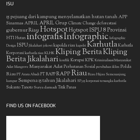
ISU
15 pejuang dari kampung menyelamatkan hutan tanah
APP
APRIL Grup
Sinarmas
APRIL
deforestasi
Climate Change
Hotspot
gubernur Riau
Hotspot ISPU 8 Provinsi
infografis
Infographic
HTI
Hutan
Infographic
Karhutla
ISPU
kapolda riau
Karhutla
Design
Jikalahari
jokowi
kapolri
Kliping Berita
Kliping
Korporasi
KLHK
karhutla riau
Berita Jikalahari
Korupsi
KPK
Kriminalisasi Masyarakat
konflik
Masyarakat Adat
Polda
Perhutanan Sosial
Adat
Mangrove
perubahan iklim
Riau
RAPP
Riau
PT RAPP
Riau Hijau
PT Arara Abadi
Semenanjung
Sempena 15 tahun Jikalahari
kampar
SP3 15 korporasi tersangka karhutla
Sukanto Tanoto
Surya darmadi
Titik Panas
FIND US ON FACEBOOK