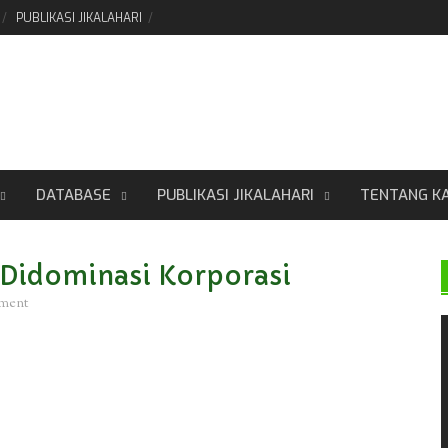
PUBLIKASI JIKALAHARI
DATABASE
PUBLIKASI JIKALAHARI
TENTANG K
 Didominasi Korporasi
mment