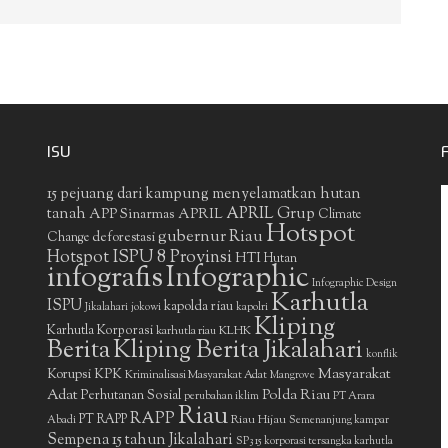
ISU
15 pejuang dari kampung menyelamatkan hutan
APRIL Grup
tanah
APP Sinarmas
APRIL
Climate
Hotspot
gubernur Riau
deforestasi
Change
Hotspot ISPU 8 Provinsi
HTI
Hutan
infografis
Infographic
Infographic Design
Karhutla
ISPU
kapolda riau
Jikalahari
jokowi
kapolri
Kliping
Karhutla Korporasi
KLHK
karhutla riau
Berita
Kliping Berita Jikalahari
konflik
Masyarakat
Korupsi
KPK
Kriminalisasi Masyarakat Adat
Mangrove
Adat
Polda Riau
Perhutanan Sosial
perubahan iklim
PT Arara
Riau
RAPP
PT RAPP
Riau Hijau
Abadi
Semenanjung kampar
Sempena 15 tahun Jikalahari
SP3 15 korporasi tersangka karhutla