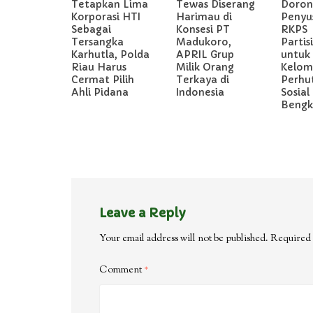
Tetapkan Lima
Tewas Diserang
Doron
Korporasi HTI
Harimau di
Penyu
Sebagai
Konsesi PT
RKPS
Tersangka
Madukoro,
Partis
Karhutla, Polda
APRIL Grup
untuk
Riau Harus
Milik Orang
Kelom
Cermat Pilih
Terkaya di
Perhu
Ahli Pidana
Indonesia
Sosial 
Bengka
Leave a Reply
Your email address will not be published.
Required 
Comment
*