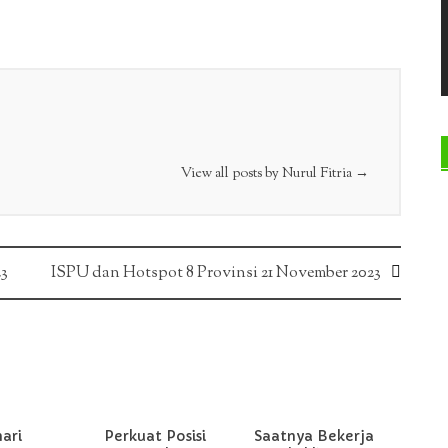
View all posts by Nurul Fitria
→
23
ISPU dan Hotspot 8 Provinsi 21 November 2023
hari
Perkuat Posisi
Saatnya Bekerja