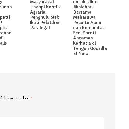
g
Masyarakat
untuk Iklim:
sunan
Hadapi Konflik
Jikalahari
Agraria,
Bersama
ipatif
Penghulu Siak
Mahasiswa
 5
Ikuti Pelatihan
Pecinta Alam
pok
Paralegal
dan Komunitas
tanan
Seni Soroti
di
Ancaman
lis
Karhutla di
Tengah Godzilla
El Nino
fields are marked
*