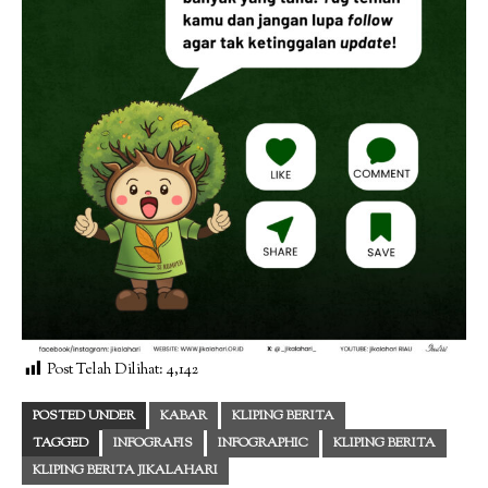
Post Telah Dilihat:
4,142
POSTED UNDER
KABAR
KLIPING BERITA
TAGGED
INFOGRAFIS
INFOGRAPHIC
KLIPING BERITA
KLIPING BERITA JIKALAHARI