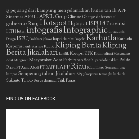
15 pejuang dari kampung menyelamatkan hutan tanah
APP
APRIL Grup
Sinarmas
APRIL
deforestasi
Climate Change
Hotspot
gubernur Riau
Hotspot ISPU 8 Provinsi
infografis
Infographic
HTI
Hutan
Infographic
Karhutla
ISPU
kapolda riau
Karhutla
Design
Jikalahari
jokowi
kapolri
Kliping Berita
Kliping
Korporasi
KLHK
karhutla riau
Berita Jikalahari
Korupsi
KPK
Kriminalisasi Masyarakat
konflik
Masyarakat Adat
Polda
Perhutanan Sosial
Adat
Mangrove
perubahan iklim
Riau
RAPP
Riau
PT RAPP
Riau Hijau
PT Arara Abadi
Semenanjung
Sempena 15 tahun Jikalahari
kampar
SP3 15 korporasi tersangka karhutla
Sukanto Tanoto
Surya darmadi
Titik Panas
FIND US ON FACEBOOK