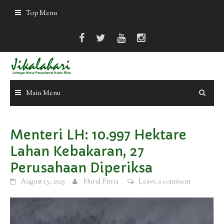
Skip
Top Menu
to
content
Main Menu
Menteri LH: 10.997 Hektare
Lahan Kebakaran, 27
Perusahaan Diperiksa
August 13, 2025
Nurul Fitria
Leave a comment