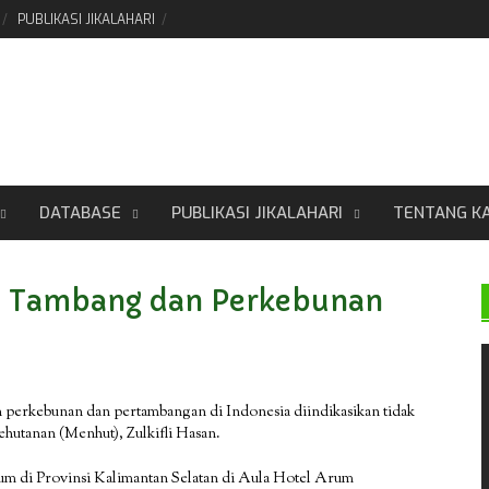
PUBLIKASI JIKALAHARI
DATABASE
PUBLIKASI JIKALAHARI
TENTANG K
n Tambang dan Perkebunan
perkebunan dan pertambangan di Indonesia diindikasikan tidak
Kehutanan (Menhut), Zulkifli Hasan.
m di Provinsi Kalimantan Selatan di Aula Hotel Arum