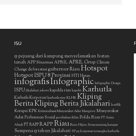
ISU
15 pejuang dari kampung menyelamatkan hutan
APRIL Grup
tanah
APP Sinarmas
APRIL
Climate
Hotspot
gubernur Riau
deforestasi
Change
Hotspot ISPU 8 Provinsi
HTI
Hutan
infografis
Infographic
Infographic Design
Karhutla
ISPU
kapolda riau
Jikalahari
jokowi
kapolri
Kliping
Karhutla Korporasi
KLHK
karhutla riau
Berita
Kliping Berita Jikalahari
konflik
Masyarakat
Korupsi
KPK
Kriminalisasi Masyarakat Adat
Mangrove
Adat
Polda Riau
Perhutanan Sosial
perubahan iklim
PT Arara
Riau
RAPP
PT RAPP
Riau Hijau
Abadi
Semenanjung kampar
Sempena 15 tahun Jikalahari
SP3 15 korporasi tersangka karhutla