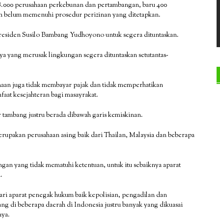
 8.000 perusahaan perkebunan dan pertambangan, baru 400
ain belum memenuhi prosedur perizinan yang ditetapkan.
 Presiden Susilo Bambang Yudhoyono untuk segera dituntaskan.
a yang merusak lingkungan segera dituntaskan setutantas-
haan juga tidak membayar pajak dan tidak memperhatikan
aat kesejahteran bagi masayrakat.
r tambang justru berada dibawah garis kemiskinan.
merupakan perusahaan asing baik dari Thailan, Malaysia dan beberapa
gan yang tidak mematuhi ketentuan, untuk itu sebaiknya aparat
.
ari aparat penegak hukum baik kepolisian, pengadilan dan
ng di beberapa daerah di Indonesia justru banyak yang dikuasai
nya.