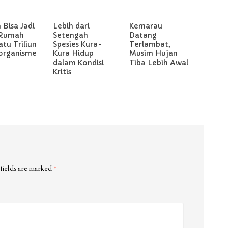
Bisa Jadi
Lebih dari
Kemarau
 Rumah
Setengah
Datang
atu Triliun
Spesies Kura-
Terlambat,
organisme
Kura Hidup
Musim Hujan
dalam Kondisi
Tiba Lebih Awal
Kritis
fields are marked
*