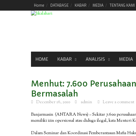
Skip
Home
DATABASE
KABAR
MEDIA
TENTANG KAMI
to
content
HOME
KABAR
ANALISIS
MEDIA
Menhut: 7.600 Perusahaa
Bermasalah
December 16, 2010
admin
Leave a comment
Banjarmasin (ANTARA News) – Sekitar 7.600 perusahaan 
memiliki izin opersional atau diduga ilegal, kata Menteri 
Dalam Seminar dan Koordinasi Pemberantasan Mafia Huku