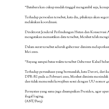
“Batubara kan cukup mudah tinggal mengambil saja, kenapa 
Terhadap persoalan tersebut, kata dia, pihaknya akan se
melakukan koordinasi.
Direktorat Jenderal Perlindungan Hutan dan Konservasi
mengatakan memastikan data tersebut, Menhut telah mengir
Dalam surat tersebut seluruh gubernur diminta melaporkan
Mei 2010.
“Sayang sampai batas waktu tersebut Gubernur Kalsel bel
Terhadap perusahaan yang bermasalah, kata Darori, dari 
DPR-RI pada 22 Februari 2010, Menhut diminta menindak t
dan tidak memenuhi kewajiban sesui dengan UU nomor 41 
Pernyatan yang sama juga disampaikan Presiden, agar apar
ilegal loging.
(ANT/P003)