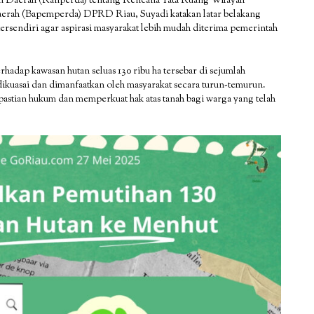
an Daerah (Ranperda) tentang Rencana Tata Ruang Wilayah
rah (Bapemperda) DPRD Riau, Suyadi katakan latar belakang
rsendiri agar aspirasi masyarakat lebih mudah diterima pemerintah
adap kawasan hutan seluas 130 ribu ha tersebar di sejumlah
 dikuasai dan dimanfaatkan oleh masyarakat secara turun-temurun.
pastian hukum dan memperkuat hak atas tanah bagi warga yang telah