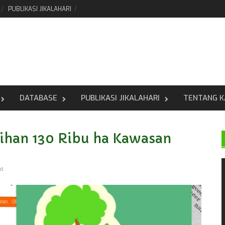
PUBLIKASI JIKALAHARI
DATABASE
PUBLIKASI JIKALAHARI
TENTANG K
ihan 130 Ribu ha Kawasan
nt