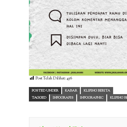
Post Telah Dilihat:
456
POSTED UNDER
KABAR
KLIPING BERITA
TAGGED
INFOGRAFIS
INFOGRAPHIC
KLIPING 