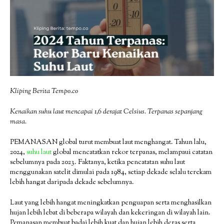
Kliping Berita Tempo.co
Kenaikan suhu laut mencapai 1,6 derajat Celsius. Terpanas sepanjang
masa.
PEMANASAN global turut membuat laut menghangat. Tahun lalu,
2024,
suhu
laut
global mencatatkan rekor terpanas, melampaui catatan
sebelumnya pada 2023. Faktanya, ketika pencatatan suhu laut
menggunakan satelit dimulai pada 1984, setiap dekade selalu terekam
lebih hangat daripada dekade sebelumnya.
Laut yang lebih hangat meningkatkan penguapan serta menghasilkan
hujan lebih lebat di beberapa wilayah dan kekeringan di wilayah lain.
Pemanasan membuat badai lebih kuat dan hujan lebih deras serta