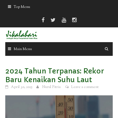
Skip
Top Menu
to
content
Main Menu
2024 Tahun Terpanas: Rekor
Baru Kenaikan Suhu Laut
April 30, 2025
Nurul Fitria
Leave a comment