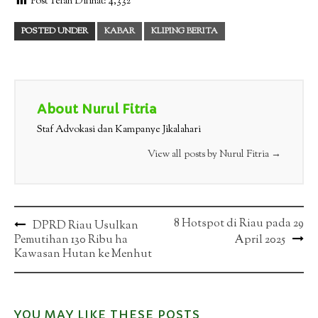
Post Telah Dilihat:
4,332
POSTED UNDER
KABAR
KLIPING BERITA
About Nurul Fitria
Staf Advokasi dan Kampanye Jikalahari
View all posts by Nurul Fitria
→
Post
8 Hotspot di Riau pada 29
DPRD Riau Usulkan
Pemutihan 130 Ribu ha
April 2025
navigation
Kawasan Hutan ke Menhut
YOU MAY LIKE THESE POSTS