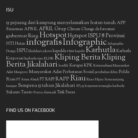
ISU
15 pejuang dari kampung menyelamatkan hutan tanah
APP
APRIL Grup
Sinarmas
APRIL
deforestasi
Climate Change
Hotspot
gubernur Riau
Hotspot ISPU 8 Provinsi
infografis
Infographic
HTI
Hutan
Infographic
Karhutla
ISPU
kapolda riau
Karhutla
Design
Jikalahari
jokowi
kapolri
Kliping Berita
Kliping
Korporasi
KLHK
karhutla riau
Berita Jikalahari
Korupsi
KPK
Kriminalisasi Masyarakat
konflik
Masyarakat Adat
Polda
Perhutanan Sosial
Adat
Mangrove
perubahan iklim
Riau
RAPP
Riau
PT RAPP
Riau Hijau
PT Arara Abadi
Semenanjung
Sempena 15 tahun Jikalahari
kampar
SP3 15 korporasi tersangka karhutla
Sukanto Tanoto
Surya darmadi
Titik Panas
FIND US ON FACEBOOK