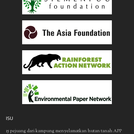
ISU
15 pejuang dari kampung menyelamatkan hutan tanah
APP