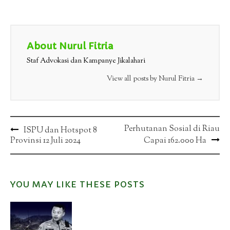
About Nurul Fitria
Staf Advokasi dan Kampanye Jikalahari
View all posts by Nurul Fitria
→
Post
Perhutanan Sosial di Riau
ISPU dan Hotspot 8
Provinsi 12 Juli 2024
Capai 162.000 Ha
navigation
YOU MAY LIKE THESE POSTS