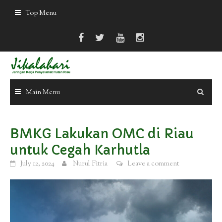
Skip
Top Menu
to
content
Main Menu
BMKG Lakukan OMC di Riau
untuk Cegah Karhutla
July 12, 2024
Nurul Fitria
Leave a comment