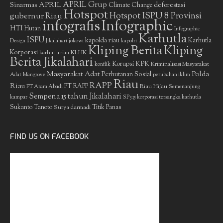
APRIL Grup
Sinarmas
APRIL
deforestasi
Climate Change
Hotspot
gubernur Riau
Hotspot ISPU 8 Provinsi
infografis
Infographic
HTI
Hutan
Infographic
Karhutla
ISPU
kapolda riau
Karhutla
Design
Jikalahari
jokowi
kapolri
Kliping Berita
Kliping
Korporasi
KLHK
karhutla riau
Berita Jikalahari
Korupsi
KPK
Kriminalisasi Masyarakat
konflik
Masyarakat Adat
Polda
Perhutanan Sosial
Adat
Mangrove
perubahan iklim
Riau
RAPP
Riau
PT RAPP
Riau Hijau
PT Arara Abadi
Semenanjung
Sempena 15 tahun Jikalahari
kampar
SP3 15 korporasi tersangka karhutla
Sukanto Tanoto
Surya darmadi
Titik Panas
FIND US ON FACEBOOK