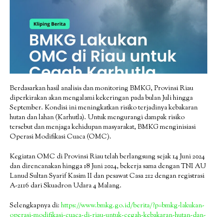
Berdasarkan hasil analisis dan monitoring BMKG, Provinsi Riau
diperkirakan akan mengalami kekeringan pada bulan Juli hingga
September. Kondisi ini meningkatkan risiko terjadinya kebakaran
hutan dan lahan (Karhutla). Untuk mengurangi dampak risiko
tersebut dan menjaga kehidupan masyarakat, BMKG menginisiasi
Operasi Modifikasi Cuaca (OMC).
Kegiatan OMC di Provinsi Riau telah berlangsung sejak 14 Juni 2024
dan direncanakan hingga 18 Juni 2024, bekerja sama dengan TNI AU
Lanud Sultan Syarif Kasim II dan pesawat Casa 212 dengan registrasi
A-2116 dari Skuadron Udara 4 Malang.
Selengkapnya di:
https://www.bmkg.go.id/berita/?p=bmkg-lakukan-
operasi-modifikasi-cuaca-di-riau-untuk-cegah-kebakaran-hutan-dan-