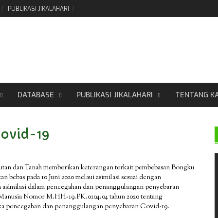
PUBLIKASI JIKALAHARI
DATABASE
PUBLIKASI JIKALAHARI
TENTANG K
Covid-19
Hutan dan Tanah memberikan keterangan terkait pembebasan Bongku
an bebas pada 10 Juni 2020 melaui asimilasi sesuai dengan
n asimilasi dalam pencegahan dan penanggulangan penyebaran
 Manusia Nomor M.HH-19.PK.0104.04 tahun 2020 tentang
ngka pencegahan dan penanggulangan penyebaran Covid-19.