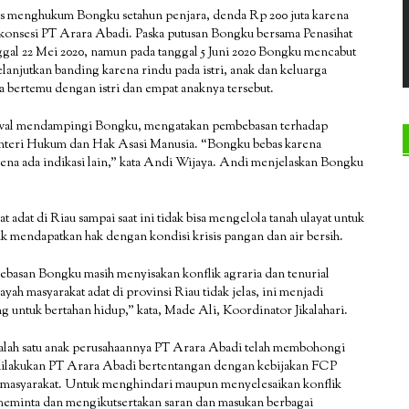
s menghukum Bongku setahun penjara, denda Rp 200 juta karena
m konsesi PT Arara Abadi. Paska putusan Bongku bersama Penasihat
al 22 Mei 2020, namun pada tanggal 5 Juni 2020 Bongku mencabut
anjutkan banding karena rindu pada istri, anak dan keluarga
sa bertemu dengan istri dan empat anaknya tersebut.
awal mendampingi Bongku, mengatakan pembebasan terhadap
eri Hukum dan Hak Asasi Manusia. “Bongku bebas karena
rena ada indikasi lain,” kata Andi Wijaya. Andi menjelaskan Bongku
 adat di Riau sampai saat ini tidak bisa mengelola tanah ulayat untuk
 mendapatkan hak dengan kondisi krisis pangan dan air bersih.
bebasan Bongku masih menyisakan konflik agraria dan tenurial
yah masyarakat adat di provinsi Riau tidak jelas, ini menjadi
g untuk bertahan hidup,” kata, Made Ali, Koordinator Jikalahari.
lah satu anak perusahaannya PT Arara Abadi telah membohongi
dilakukan PT Arara Abadi bertentangan dengan kebijakan FCP
n masyarakat. Untuk menghindari maupun menyelesaikan konflik
f meminta dan mengikutsertakan saran dan masukan berbagai