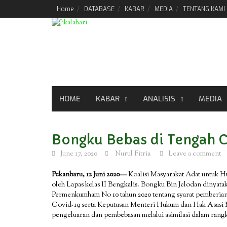
Skip
Home
DATABASE
KABAR
MEDIA
TENTANG KAMI
to
content
HOME
KABAR
ANALISIS
MEDIA
Bongku Bebas di Tengah 
June 17, 2020
Nurul Fitria
Leave a comment
Pekanbaru, 12 Juni 2020—
Koalisi Masyarakat Adat untuk 
oleh Lapas kelas II Bengkalis. Bongku Bin Jelodan dinyatak
Permenkumham No 10 tahun 2020 tentang syarat pemberia
Covid-19 serta Keputusan Menteri Hukum dan Hak Asasi
pengeluaran dan pembebasan melalui asimilasi dalam ra