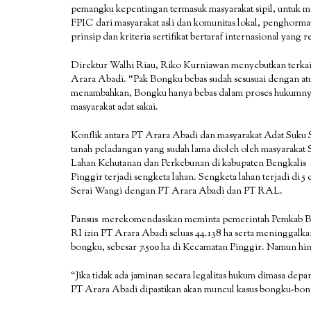
pemangku kepentingan termasuk masyarakat sipil, untuk men
FPIC dari masyarakat asli dan komunitas lokal, penghorma
prinsip dan kriteria sertifikat bertaraf internasional yang r
Direktur Walhi Riau, Riko Kurniawan menyebutkan terkai
Arara Abadi. “Pak Bongku bebas sudah sesusuai dengan at
menambahkan, Bongku hanya bebas dalam proses hukumnya, 
masyarakat adat sakai.
Konflik antara PT Arara Abadi dan masyarakat Adat Suku Sak
tanah peladangan yang sudah lama dioleh oleh masyarakat 
Lahan Kehutanan dan Perkebunan di kabupaten Bengkali
Pinggir terjadi sengketa lahan. Sengketa lahan terjadi di 5
Serai Wangi dengan PT Arara Abadi dan PT RAL.
Pansus merekomendasikan meminta pemerintah Pemkab Be
RI izin PT Arara Abadi seluas 44.138 ha serta meninggalkan
bongku, sebesar 7.500 ha di Kecamatan Pinggir. Namun hin
“Jika tidak ada jaminan secara legalitas hukum dimasa depan
PT Arara Abadi dipastikan akan muncul kasus bongku-bon