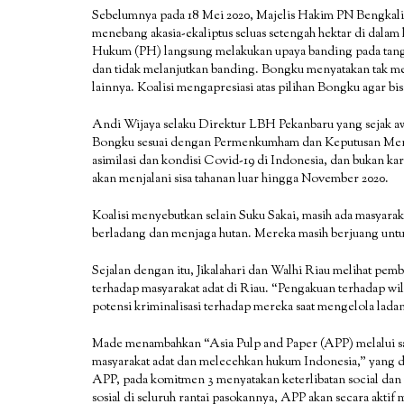
Sebelumnya pada 18 Mei 2020, Majelis Hakim PN Bengkali
menebang akasia-ekaliptus seluas setengah hektar di dala
Hukum (PH) langsung melakukan upaya banding pada tangg
dan tidak melanjutkan banding. Bongku menyatakan tak mel
lainnya. Koalisi mengapresiasi atas pilihan Bongku agar bi
Andi Wijaya selaku Direktur LBH Pekanbaru yang sejak 
Bongku sesuai dengan Permenkumham dan Keputusan Ment
asimilasi dan kondisi Covid-19 di Indonesia, dan bukan ka
akan menjalani sisa tahanan luar hingga November 2020.
Koalisi menyebutkan selain Suku Sakai, masih ada masyarakat
berladang dan menjaga hutan. Mereka masih berjuang untuk
Sejalan dengan itu, Jikalahari dan Walhi Riau melihat pem
terhadap masyarakat adat di Riau. “Pengakuan terhadap wila
potensi kriminalisasi terhadap mereka saat mengelola ladan
Made menambahkan “Asia Pulp and Paper (APP) melalui sa
masyarakat adat dan melecehkan hukum Indonesia,” yang 
APP, pada komitmen 3 menyatakan keterlibatan social da
sosial di seluruh rantai pasokannya, APP akan secara akti