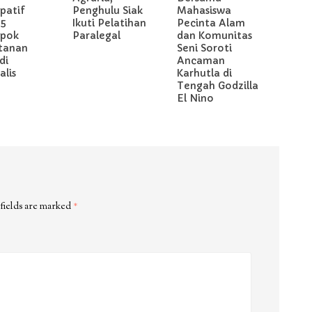
ipatif
Penghulu Siak
Mahasiswa
 5
Ikuti Pelatihan
Pecinta Alam
pok
Paralegal
dan Komunitas
tanan
Seni Soroti
di
Ancaman
lis
Karhutla di
Tengah Godzilla
El Nino
fields are marked
*