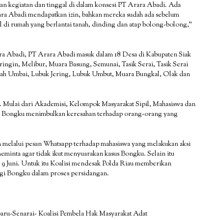
kan kegiatan dan tinggal di dalam konsesi PT Arara Abadi. Ada
ara Abadi mendapatkan izin, bahkan mereka sudah ada sebelum
 di rumah yang berlantai tanah, dinding dan atap bolong-bolong,”
ra Abadi, PT Arara Abadi masuk dalam 18 Desa di Kabupaten Siak
ingin, Melibur, Muara Basung, Semunai, Tasik Serai, Tasik Serai
ecah Umbai, Lubuk Jering, Lubuk Umbut, Muara Bungkal, Olak dan
. Mulai dari Akademisi, Kelompok Masyarakat Sipil, Mahasiswa dan
uk Bongku menimbulkan keresahan terhadap orang-orang yang
 melalui pesan Whatsapp terhadap mahasiswa yang melakukan aksi
meminta agar tidak ikut menyuarakan kasus Bongku. Selain itu
 Juni. Untuk itu Koalisi mendesak Polda Riau memberikan
gi Bongku dalam proses persidangan.
ru-Senarai- Koalisi Pembela Hak Masyarakat Adat