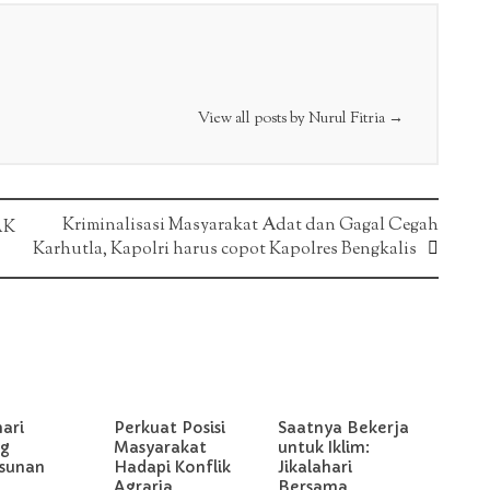
View all posts by Nurul Fitria
→
Kriminalisasi Masyarakat Adat dan Gagal Cegah
AK
Karhutla, Kapolri harus copot Kapolres Bengkalis
hari
Perkuat Posisi
Saatnya Bekerja
g
Masyarakat
untuk Iklim:
sunan
Hadapi Konflik
Jikalahari
Agraria,
Bersama