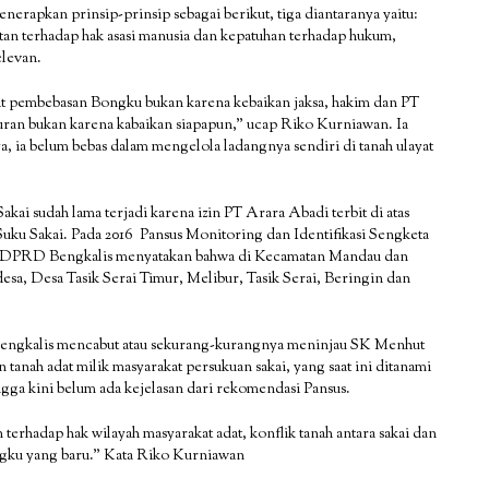
erapkan prinsip-prinsip sebagai berikut, tiga diantaranya yaitu:
tan terhadap hak asasi manusia dan kepatuhan terhadap hukum,
elevan.
t pembebasan Bongku bukan karena kebaikan jaksa, hakim dan PT
uran bukan karena kabaikan siapapun,” ucap Riko Kurniawan. Ia
ia belum bebas dalam mengelola ladangnya sendiri di tanah ulayat
ai sudah lama terjadi karena izin PT Arara Abadi terbit di atas
Suku Sakai. Pada 2016 Pansus Monitoring dan Identifikasi Sengketa
s DPRD Bengkalis menyatakan bahwa di Kecamatan Mandau dan
 desa, Desa Tasik Serai Timur, Melibur, Tasik Serai, Beringin dan
ngkalis mencabut atau sekurang-kurangnya meninjau SK Menhut
 tanah adat milik masyarakat persukuan sakai, yang saat ini ditanami
gga kini belum ada kejelasan dari rekomendasi Pansus.
 terhadap hak wilayah masyarakat adat, konflik tanah antara sakai dan
gku yang baru.” Kata Riko Kurniawan