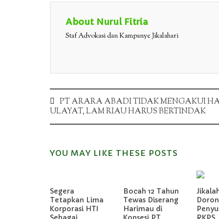
About Nurul Fitria
Staf Advokasi dan Kampanye Jikalahari
Post
PT ARARA ABADI TIDAK MENGAKUI H
ULAYAT, LAM RIAU HARUS BERTINDAK
navigation
YOU MAY LIKE THESE POSTS
Segera
Bocah 12 Tahun
Jikala
Tetapkan Lima
Tewas Diserang
Doron
Korporasi HTI
Harimau di
Penyu
Sebagai
Konsesi PT
RKPS