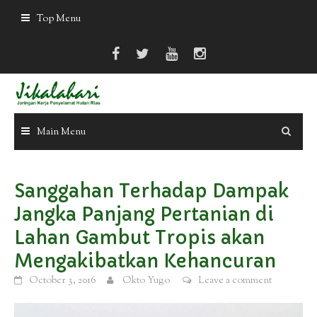
Skip
Top Menu
to
content
Main Menu
Sanggahan Terhadap Dampak
Jangka Panjang Pertanian di
Lahan Gambut Tropis akan
Mengakibatkan Kehancuran
October 3, 2016
Okto Yugo
Leave a comment