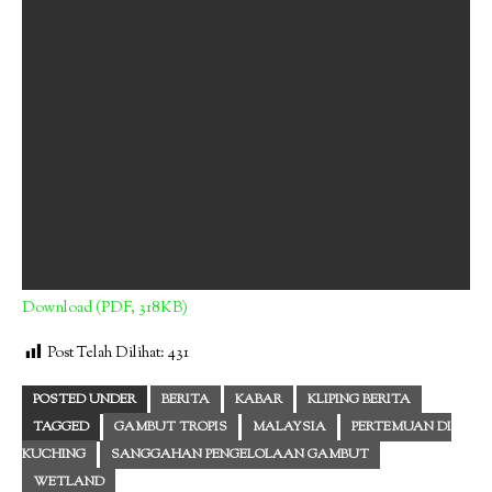
Download (PDF, 318KB)
Post Telah Dilihat:
431
POSTED UNDER
BERITA
KABAR
KLIPING BERITA
TAGGED
GAMBUT TROPIS
MALAYSIA
PERTEMUAN DI
KUCHING
SANGGAHAN PENGELOLAAN GAMBUT
WETLAND