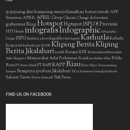
15 pejuang dari kampung menyelamatkan hutan tanah
APP
APRIL Grup
Sinarmas
APRIL
deforestasi
Climate Change
Hotspot
gubernur Riau
Hotspot ISPU 8 Provinsi
infografis
Infographic
HTI
Hutan
Infographic
Karhutla
ISPU
kapolda riau
Karhutla
Design
Jikalahari
jokowi
kapolri
Kliping Berita
Kliping
Korporasi
KLHK
karhutla riau
Berita Jikalahari
Korupsi
KPK
Kriminalisasi Masyarakat
konflik
Masyarakat Adat
Polda
Perhutanan Sosial
Adat
Mangrove
perubahan iklim
Riau
RAPP
Riau
PT RAPP
Riau Hijau
PT Arara Abadi
Semenanjung
Sempena 15 tahun Jikalahari
kampar
SP3 15 korporasi tersangka karhutla
Sukanto Tanoto
Surya darmadi
Titik Panas
FIND US ON FACEBOOK