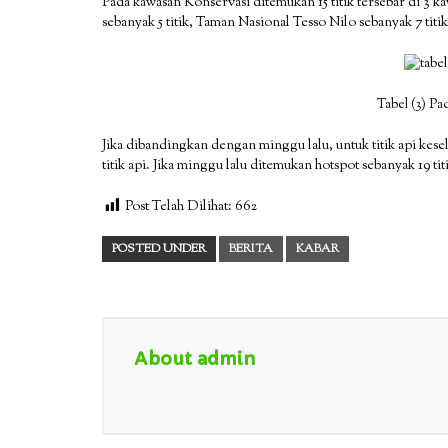
Pada kawasan Konservasi ditemukan 15 titik tersebar di 3
sebanyak 5 titik, Taman Nasional Tesso Nilo sebanyak 7 tit
Tabel (3) P
Jika dibandingkan dengan minggu lalu, untuk titik api kes
titik api. Jika minggu lalu ditemukan hotspot sebanyak 19 ti
Post Telah Dilihat:
662
POSTED UNDER
BERITA
KABAR
About admin