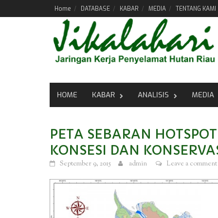
Skip
Home
DATABASE
KABAR
MEDIA
TENTANG KAMI
to
content
HOME
KABAR
ANALISIS
MEDIA
PETA SEBARAN HOTSPOT
KONSESI DAN KONSERVASI
September 9, 2015
admin
Leave a comment