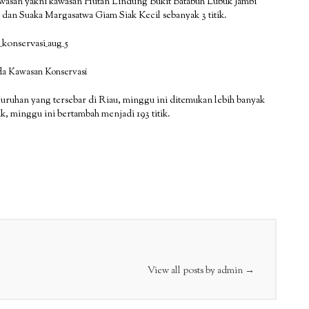
 kawasan yakni kawasan Hutan Lindung Bukit Batabuh Lubuk Jambi
ik dan Suaka Margasatwa Giam Siak Kecil sebanyak 3 titik.
ada Kawasan Konservasi
eluruhan yang tersebar di Riau, minggu ini ditemukan lebih banyak
tik, minggu ini bertambah menjadi 193 titik.
View all posts by admin
→