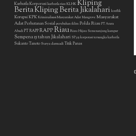
Kliping
Karhutla Korporasi
KLHK
karhutla riau
Berita
Kliping Berita Jikalahari
konflik
Masyarakat
Korupsi
KPK
Kriminalisasi Masyarakat Adat
Mangrove
Adat
Polda Riau
Perhutanan Sosial
perubahan iklim
PT Arara
Riau
RAPP
PT RAPP
Riau Hijau
Abadi
Semenanjung kampar
Sempena 15 tahun Jikalahari
SP3 15 korporasi tersangka karhutla
Sukanto Tanoto
Surya darmadi
Titik Panas