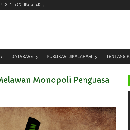
PUBLIKASI JIKALAHARI
DATABASE
PUBLIKASI JIKALAHARI
TENTANG K
i Melawan Monopoli Penguasa