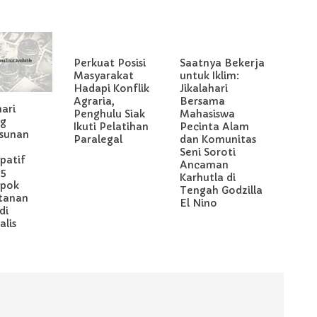
Perkuat Posisi
Saatnya Bekerja
Masyarakat
untuk Iklim:
Hadapi Konflik
Jikalahari
Agraria,
Bersama
hari
Penghulu Siak
Mahasiswa
g
Ikuti Pelatihan
Pecinta Alam
sunan
Paralegal
dan Komunitas
Seni Soroti
ipatif
Ancaman
 5
Karhutla di
pok
Tengah Godzilla
tanan
El Nino
di
lis