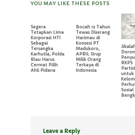
YOU MAY LIKE THESE POSTS
Segera
Bocah 12 Tahun
Tetapkan Lima
Tewas Diserang
Korporasi HTI
Harimau di
Sebagai
Konsesi PT
Jikala
Tersangka
Madukoro,
Doron
Karhutla, Polda
APRIL Grup
Penyu
Riau Harus
Milik Orang
RKPS
Cermat Pilih
Terkaya di
Partis
Ahli Pidana
Indonesia
untuk
Kelom
Perhu
Sosial 
Bengka
Leave a Reply