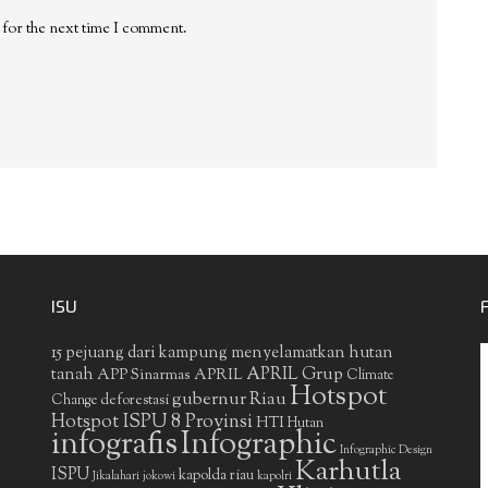
 for the next time I comment.
ISU
15 pejuang dari kampung menyelamatkan hutan
APRIL Grup
tanah
APP Sinarmas
APRIL
Climate
Hotspot
gubernur Riau
deforestasi
Change
Hotspot ISPU 8 Provinsi
HTI
Hutan
infografis
Infographic
Infographic Design
Karhutla
ISPU
kapolda riau
Jikalahari
jokowi
kapolri