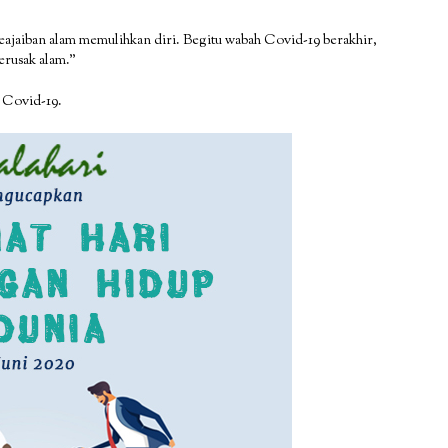
keajaiban alam memulihkan diri. Begitu wabah Covid-19 berakhir,
erusak alam.”
h Covid-19.