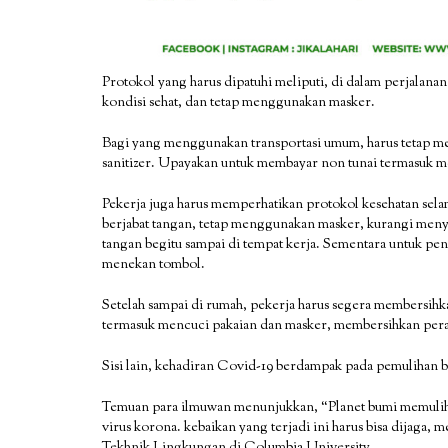
Protokol yang harus dipatuhi meliputi, di dalam perjalanan
kondisi sehat, dan tetap menggunakan masker.
Bagi yang menggunakan transportasi umum, harus tetap me
sanitizer. Upayakan untuk membayar non tunai termasuk 
Pekerja juga harus memperhatikan protokol kesehatan selam
berjabat tangan, tetap menggunakan masker, kurangi menye
tangan begitu sampai di tempat kerja. Sementara untuk pe
menekan tombol.
Setelah sampai di rumah, pekerja harus segera membersihk
termasuk mencuci pakaian dan masker, membersihkan perala
Sisi lain, kehadiran Covid-19 berdampak pada pemulihan bu
Temuan para ilmuwan menunjukkan, “Planet bumi memulihka
virus korona. kebaikan yang terjadi ini harus bisa dijaga
Tekhnik Lingkungan di Columbia University.