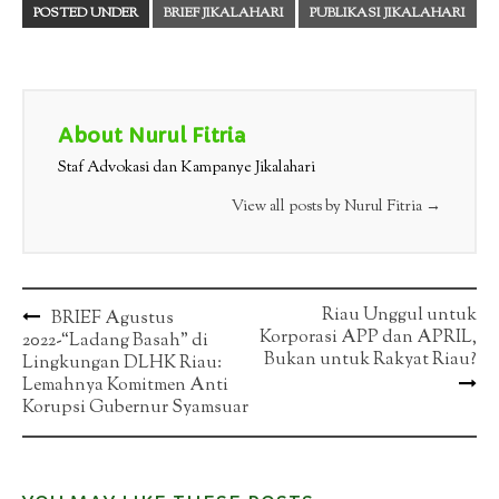
POSTED UNDER
BRIEF JIKALAHARI
PUBLIKASI JIKALAHARI
About Nurul Fitria
Staf Advokasi dan Kampanye Jikalahari
View all posts by Nurul Fitria
→
Post
Riau Unggul untuk
BRIEF Agustus
Korporasi APP dan APRIL,
2022-“Ladang Basah” di
navigation
Bukan untuk Rakyat Riau?
Lingkungan DLHK Riau:
Lemahnya Komitmen Anti
Korupsi Gubernur Syamsuar