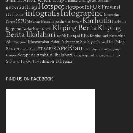
APRIL Grup
Sinarmas
APRIL
deforestasi
Climate Change
Hotspot
gubernur Riau
Hotspot ISPU 8 Provinsi
infografis
Infographic
HTI
Hutan
Infographic
Karhutla
ISPU
kapolda riau
Karhutla
Design
Jikalahari
jokowi
kapolri
Kliping Berita
Kliping
Korporasi
KLHK
karhutla riau
Berita Jikalahari
Korupsi
KPK
Kriminalisasi Masyarakat
konflik
Masyarakat Adat
Polda
Perhutanan Sosial
Adat
Mangrove
perubahan iklim
Riau
RAPP
Riau
PT RAPP
Riau Hijau
PT Arara Abadi
Semenanjung
Sempena 15 tahun Jikalahari
kampar
SP3 15 korporasi tersangka karhutla
Sukanto Tanoto
Surya darmadi
Titik Panas
FIND US ON FACEBOOK