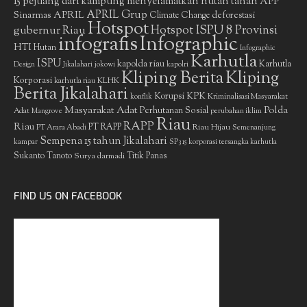
15 pejuang dari kampung menyelamatkan hutan tanah
APP
APRIL Grup
Sinarmas
APRIL
deforestasi
Climate Change
Hotspot
gubernur Riau
Hotspot ISPU 8 Provinsi
infografis
Infographic
HTI
Hutan
Infographic
Karhutla
ISPU
kapolda riau
Karhutla
Design
Jikalahari
jokowi
kapolri
Kliping Berita
Kliping
Korporasi
KLHK
karhutla riau
Berita Jikalahari
Korupsi
KPK
Kriminalisasi Masyarakat
konflik
Masyarakat Adat
Polda
Perhutanan Sosial
Adat
Mangrove
perubahan iklim
Riau
RAPP
Riau
PT RAPP
Riau Hijau
PT Arara Abadi
Semenanjung
Sempena 15 tahun Jikalahari
kampar
SP3 15 korporasi tersangka karhutla
Sukanto Tanoto
Surya darmadi
Titik Panas
FIND US ON FACEBOOK