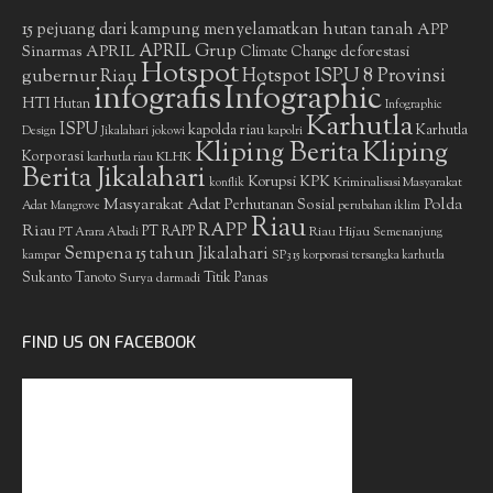
15 pejuang dari kampung menyelamatkan hutan tanah
APP
APRIL Grup
Sinarmas
APRIL
deforestasi
Climate Change
Hotspot
gubernur Riau
Hotspot ISPU 8 Provinsi
infografis
Infographic
HTI
Hutan
Infographic
Karhutla
ISPU
kapolda riau
Karhutla
Design
Jikalahari
jokowi
kapolri
Kliping Berita
Kliping
Korporasi
KLHK
karhutla riau
Berita Jikalahari
Korupsi
KPK
Kriminalisasi Masyarakat
konflik
Masyarakat Adat
Polda
Perhutanan Sosial
Adat
Mangrove
perubahan iklim
Riau
RAPP
Riau
PT RAPP
Riau Hijau
PT Arara Abadi
Semenanjung
Sempena 15 tahun Jikalahari
kampar
SP3 15 korporasi tersangka karhutla
Sukanto Tanoto
Surya darmadi
Titik Panas
FIND US ON FACEBOOK