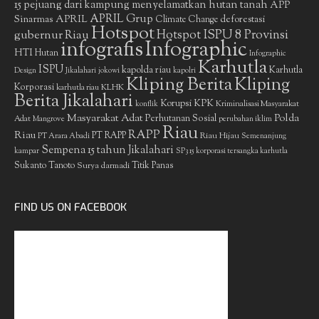
15 pejuang dari kampung menyelamatkan hutan tanah
APP
APRIL Grup
Sinarmas
APRIL
deforestasi
Climate Change
Hotspot
gubernur Riau
Hotspot ISPU 8 Provinsi
infografis
Infographic
HTI
Hutan
Infographic
Karhutla
ISPU
kapolda riau
Karhutla
Design
Jikalahari
jokowi
kapolri
Kliping Berita
Kliping
Korporasi
KLHK
karhutla riau
Berita Jikalahari
Korupsi
KPK
Kriminalisasi Masyarakat
konflik
Masyarakat Adat
Polda
Perhutanan Sosial
Adat
Mangrove
perubahan iklim
Riau
RAPP
Riau
PT RAPP
Riau Hijau
PT Arara Abadi
Semenanjung
Sempena 15 tahun Jikalahari
kampar
SP3 15 korporasi tersangka karhutla
Sukanto Tanoto
Surya darmadi
Titik Panas
FIND US ON FACEBOOK