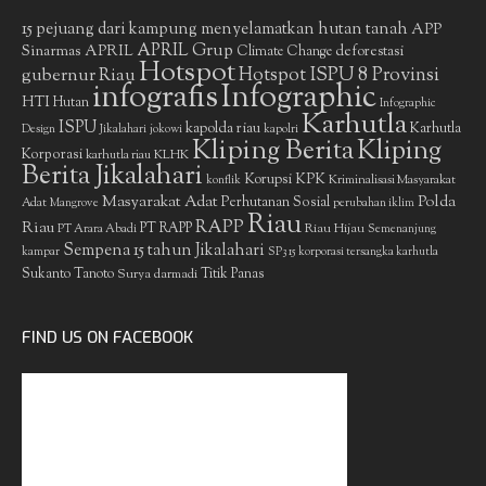
15 pejuang dari kampung menyelamatkan hutan tanah
APP
APRIL Grup
Sinarmas
APRIL
deforestasi
Climate Change
Hotspot
gubernur Riau
Hotspot ISPU 8 Provinsi
infografis
Infographic
HTI
Hutan
Infographic
Karhutla
ISPU
kapolda riau
Karhutla
Design
Jikalahari
jokowi
kapolri
Kliping Berita
Kliping
Korporasi
KLHK
karhutla riau
Berita Jikalahari
Korupsi
KPK
Kriminalisasi Masyarakat
konflik
Masyarakat Adat
Polda
Perhutanan Sosial
Adat
Mangrove
perubahan iklim
Riau
RAPP
Riau
PT RAPP
Riau Hijau
PT Arara Abadi
Semenanjung
Sempena 15 tahun Jikalahari
kampar
SP3 15 korporasi tersangka karhutla
Sukanto Tanoto
Surya darmadi
Titik Panas
FIND US ON FACEBOOK