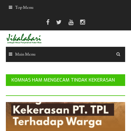
Skip
Top Menu
to
content
Main Menu
KOMNAS HAM MENGECAM TINDAK KEKERASAN
PT TPL