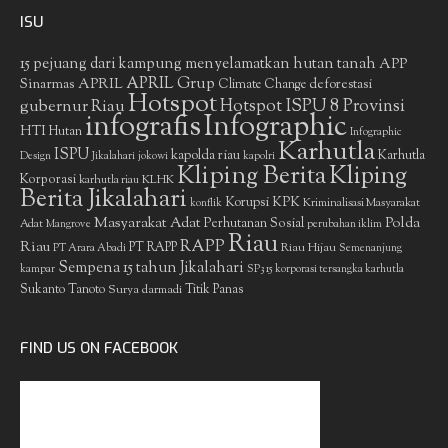
ISU
15 pejuang dari kampung menyelamatkan hutan tanah
APP
APRIL Grup
Sinarmas
APRIL
deforestasi
Climate Change
Hotspot
gubernur Riau
Hotspot ISPU 8 Provinsi
infografis
Infographic
HTI
Hutan
Infographic
Karhutla
ISPU
kapolda riau
Karhutla
Design
Jikalahari
jokowi
kapolri
Kliping Berita
Kliping
Korporasi
KLHK
karhutla riau
Berita Jikalahari
Korupsi
KPK
Kriminalisasi Masyarakat
konflik
Masyarakat Adat
Polda
Perhutanan Sosial
Adat
Mangrove
perubahan iklim
Riau
RAPP
Riau
PT RAPP
Riau Hijau
PT Arara Abadi
Semenanjung
Sempena 15 tahun Jikalahari
kampar
SP3 15 korporasi tersangka karhutla
Sukanto Tanoto
Surya darmadi
Titik Panas
FIND US ON FACEBOOK