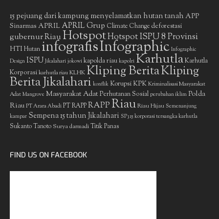
15 pejuang dari kampung menyelamatkan hutan tanah
APP
APRIL Grup
Sinarmas
APRIL
deforestasi
Climate Change
Hotspot
gubernur Riau
Hotspot ISPU 8 Provinsi
infografis
Infographic
HTI
Hutan
Infographic
Karhutla
ISPU
kapolda riau
Karhutla
Design
Jikalahari
jokowi
kapolri
Kliping Berita
Kliping
Korporasi
KLHK
karhutla riau
Berita Jikalahari
Korupsi
KPK
Kriminalisasi Masyarakat
konflik
Masyarakat Adat
Polda
Perhutanan Sosial
Adat
Mangrove
perubahan iklim
Riau
RAPP
Riau
PT RAPP
Riau Hijau
PT Arara Abadi
Semenanjung
Sempena 15 tahun Jikalahari
kampar
SP3 15 korporasi tersangka karhutla
Sukanto Tanoto
Surya darmadi
Titik Panas
FIND US ON FACEBOOK