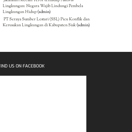
Jikalahari Kecam Teror terhadap Aktivis
Lingkungan: Negara Wajib Lindungi Pembela
Lingkungan Hidup
(admin)
PT Seraya Sumber Lestari (SSL) Picu Konflik dan
Kerusakan Lingkungan di Kabupaten Siak
(admin)
FIND US ON FACEBOOK