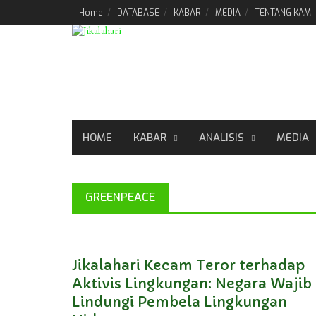
Skip
Home
DATABASE
KABAR
MEDIA
TENTANG KAMI
to
content
HOME
KABAR
ANALISIS
MEDIA
GREENPEACE
Jikalahari Kecam Teror terhadap
Aktivis Lingkungan: Negara Wajib
Lindungi Pembela Lingkungan