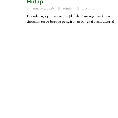
Hidup
January 5, 2026
admin
Comment
Pekanbaru, 1 januari 2026 – Jikalahari mengecam keras
tindakan teror berupa pengiriman bangkai ayam disertai
[…