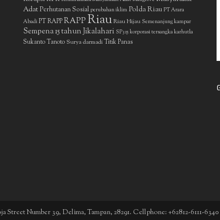
Adat
Polda Riau
Perhutanan Sosial
perubahan iklim
PT Arara
Riau
RAPP
PT RAPP
Riau Hijau
Abadi
Semenanjung kampar
Sempena 15 tahun Jikalahari
SP3 15 korporasi tersangka karhutla
Sukanto Tanoto
Surya darmadi
Titik Panas
boja Street Number 39, Delima, Tampan, 28291. Cellphone: +62812-6111-6340