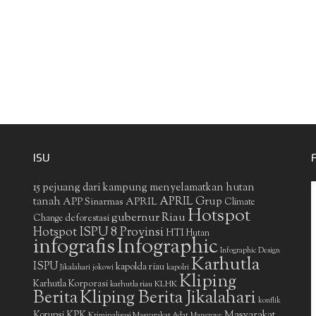
ISU
15 pejuang dari kampung menyelamatkan hutan
APRIL Grup
tanah
APP Sinarmas
APRIL
Climate
Hotspot
gubernur Riau
deforestasi
Change
Hotspot ISPU 8 Provinsi
HTI
Hutan
infografis
Infographic
Infographic Design
Karhutla
ISPU
kapolda riau
Jikalahari
jokowi
kapolri
Kliping
Karhutla Korporasi
KLHK
karhutla riau
Berita
Kliping Berita Jikalahari
konflik
Masyarakat
Korupsi
KPK
Kriminalisasi Masyarakat Adat
Mangrove