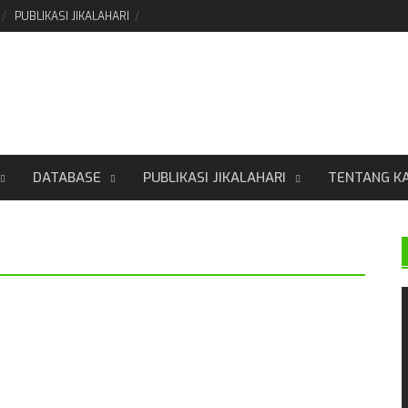
PUBLIKASI JIKALAHARI
DATABASE
PUBLIKASI JIKALAHARI
TENTANG K