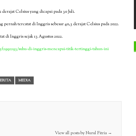
2 derajat Celsius yang dicapai pada 30 Juli.
g pernah tercatat di Inggris sebesar 40,3 derajat Celsius pada 2022.
at di Inggris sejak 13 Agustus 2022.
3f2992293/suhu-di-inggris-mencapai-titik-tertinggi-tahun-ini
BERITA
MEDIA
View all posts by Nurul Fitria
→