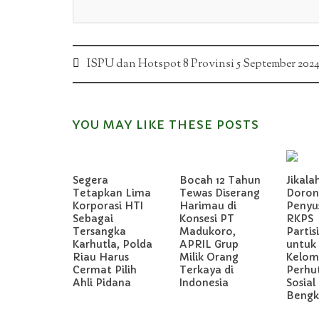
Post
ISPU dan Hotspot 8 Provinsi 5 September 202
navigation
YOU MAY LIKE THESE POSTS
Segera
Bocah 12 Tahun
Jikala
Tetapkan Lima
Tewas Diserang
Doron
Korporasi HTI
Harimau di
Penyu
Sebagai
Konsesi PT
RKPS
Tersangka
Madukoro,
Partis
Karhutla, Polda
APRIL Grup
untuk
Riau Harus
Milik Orang
Kelom
Cermat Pilih
Terkaya di
Perhu
Ahli Pidana
Indonesia
Sosial 
Bengka