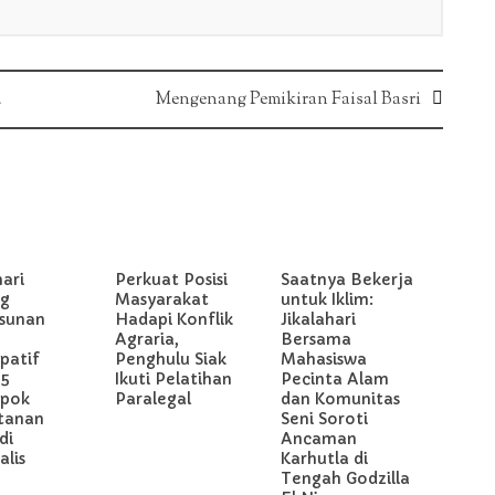
4
Mengenang Pemikiran Faisal Basri
hari
Perkuat Posisi
Saatnya Bekerja
g
Masyarakat
untuk Iklim:
sunan
Hadapi Konflik
Jikalahari
Agraria,
Bersama
ipatif
Penghulu Siak
Mahasiswa
 5
Ikuti Pelatihan
Pecinta Alam
pok
Paralegal
dan Komunitas
tanan
Seni Soroti
di
Ancaman
lis
Karhutla di
Tengah Godzilla