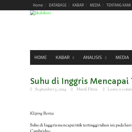
Skip
Home
DATABASE
KABAR
MEDIA
TENTANG KAMI
to
content
HOME
KABAR
ANALISIS
MEDIA
Suhu di Inggris Mencapai T
September 5, 2024
Nurul Fitria
Leave a com
Kliping Berita
Suhu di Inggris mencapai titik tertinggi tahun ini pada har
Cambridge.