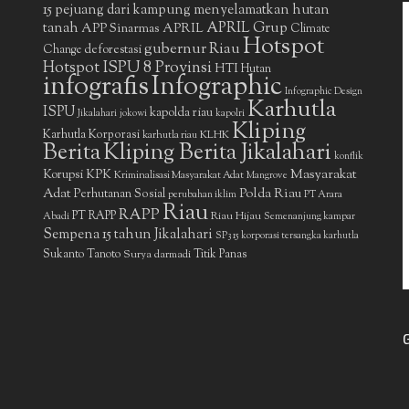
15 pejuang dari kampung menyelamatkan hutan
APRIL Grup
tanah
APP Sinarmas
APRIL
Climate
Hotspot
gubernur Riau
deforestasi
Change
Hotspot ISPU 8 Provinsi
HTI
Hutan
infografis
Infographic
Infographic Design
Karhutla
ISPU
kapolda riau
Jikalahari
jokowi
kapolri
Kliping
Karhutla Korporasi
KLHK
karhutla riau
Berita
Kliping Berita Jikalahari
konflik
Masyarakat
Korupsi
KPK
Kriminalisasi Masyarakat Adat
Mangrove
Adat
Polda Riau
Perhutanan Sosial
perubahan iklim
PT Arara
Riau
RAPP
PT RAPP
Riau Hijau
Abadi
Semenanjung kampar
Sempena 15 tahun Jikalahari
SP3 15 korporasi tersangka karhutla
Sukanto Tanoto
Surya darmadi
Titik Panas