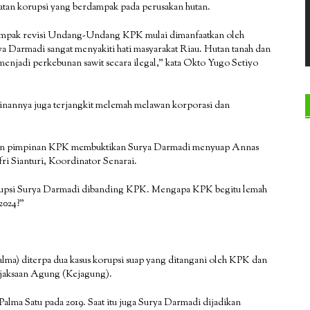
ahatan korupsi yang berdampak pada perusakan hutan.
 dampak revisi Undang-Undang KPK mulai dimanfaatkan oleh
a Darmadi sangat menyakiti hati masyarakat Riau. Hutan tanah dan
enjadi perkebunan sawit secara ilegal,” kata Okto Yugo Setiyo
nannya juga terjangkit melemah melawan korporasi dan
 dan pimpinan KPK membuktikan Surya Darmadi menyuap Annas
fri Sianturi, Koordinator Senarai.
korupsi Surya Darmadi dibanding KPK. Mengapa KPK begitu lemah
2024?”
a) diterpa dua kasus korupsi suap yang ditangani oleh KPK dan
ejaksaan Agung (Kejagung).
lma Satu pada 2019. Saat itu juga Surya Darmadi dijadikan