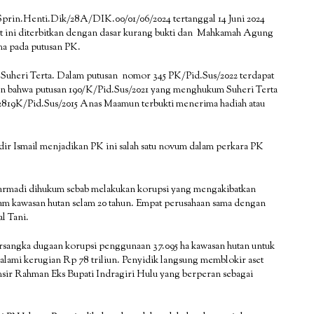
 Sprin.Henti.Dik/28A/DIK.00/01/06/2024 tertanggal 14 Juni 2024
rat ini diterbitkan dengan dasar kurang bukti dan Mahkamah Agung
a pada putusan PK.
K Suheri Terta. Dalam putusan nomor 345 PK/Pid.Sus/2022 terdapat
bahwa putusan 190/K/Pid.Sus/2021 yang menghukum Suheri Terta
n 2819K/Pid.Sus/2015 Anas Maamun terbukti menerima hadiah atau
 Ismail menjadikan PK ini salah satu novum dalam perkara PK
armadi dihukum sebab melakukan korupsi yang mengakibatkan
m kawasan hutan selam 20 tahun. Empat perusahaan sama dengan
l Tani.
ersangka dugaan korupsi penggunaan 37.095 ha kawasan hutan untuk
ami kerugian Rp 78 triliun. Penyidik langsung memblokir aset
msir Rahman Eks Bupati Indragiri Hulu yang berperan sebagai