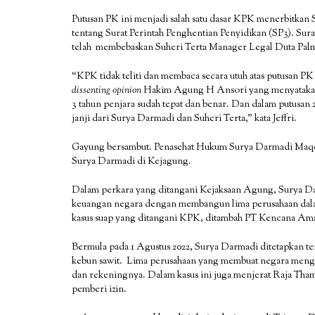
Putusan PK ini menjadi salah satu dasar KPK menerbitkan
tentang Surat Perintah Penghentian Penyidikan (SP3). Su
telah membebaskan Suheri Terta Manager Legal Duta Palm
“KPK tidak teliti dan membaca secara utuh atas putusan P
dissenting opinion
Hakim Agung H Ansori yang menyatakan 
3 tahun penjara sudah tepat dan benar. Dan dalam putusa
janji dari Surya Darmadi dan Suheri Terta,” kata Jeffri.
Gayung bersambut. Penasehat Hukum Surya Darmadi Maqdir
Surya Darmadi di Kejagung.
Dalam perkara yang ditangani Kejaksaan Agung, Surya D
keuangan negara dengan membangun lima perusahaan dala
kasus suap yang ditangani KPK, ditambah PT Kencana Ama
Bermula pada 1 Agustus 2022, Surya Darmadi ditetapkan t
kebun sawit. Lima perusahaan yang membuat negara mengal
dan rekeningnya. Dalam kasus ini juga menjerat Raja Tha
pemberi izin.