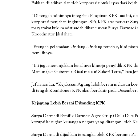
Bahkan dijadikan alat oleh korporasi untuk lepas dari kej
“Di tengah minimnya integritas Pimpinan KPK saat ini,
korporasi penjahat lingkungan. SP3 KPK atas perkara Sury
masyarakat hukum adat sudah dihancurkan Surya Darmadi m
Koordinator Jikalahari.
Ditengah pelemahan Undang-Undang tersebut, kini pimpi
pemiliknya.
“Ini juga menunjukkan lemahnya kinerja penyidik KPK
Mamun (eks Gubernur Riau) melalui Suheri Terta,” kata Jef
Jefri menilai, “Kejaksaan Agung lebih berani melawan 
di tengah Komisioner KPK akan berakhir pada Desember 
Kejagung Lebih Berani Dibanding KPK
Surya Darmadi Pemilik Darmex Agro Grup (Dulu Duta Palm
korupsi kerugian keuangan negara yang ditangani oleh K
Surya Darmadi dijadikan tersangka oleh KPK bersama PT Pa