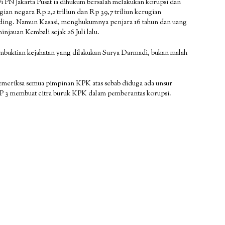
i PN Jakarta Pusat ia dihukum bersalah melakukan korupsi dan
ian negara Rp 2,2 triliun dan Rp 39,7 triliun kerugian
nding. Namun Kasasi, menghukumnya penjara 16 tahun dan uang
njauan Kembali sejak 26 Juli lalu.
uktian kejahatan yang dilakukan Surya Darmadi, bukan malah
meriksa semua pimpinan KPK atas sebab diduga ada unsur
 SP 3 membuat citra buruk KPK dalam pemberantas korupsi.