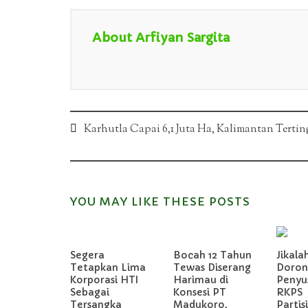
About Arfiyan Sargita
Post
Karhutla Capai 6,1 Juta Ha, Kalimantan Tertin
navigation
YOU MAY LIKE THESE POSTS
Segera
Bocah 12 Tahun
Jikala
Tetapkan Lima
Tewas Diserang
Doron
Korporasi HTI
Harimau di
Penyu
Sebagai
Konsesi PT
RKPS
Tersangka
Madukoro,
Partis