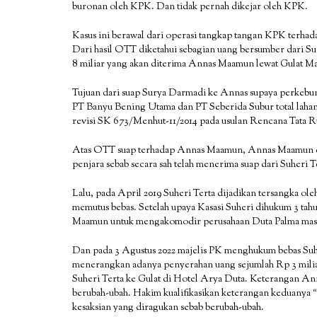
buronan oleh KPK. Dan tidak pernah dikejar oleh KPK.
Kasus ini berawal dari operasi tangkap tangan KPK terh
Dari hasil OTT diketahui sebagian uang bersumber dari Sur
8 miliar yang akan diterima Annas Maamun lewat Gulat M
Tujuan dari suap Surya Darmadi ke Annas supaya perkebun
PT Banyu Bening Utama dan PT Seberida Subur total lahan s
revisi SK 673/Menhut-11/2014 pada usulan Rencana Tata R
Atas OTT suap terhadap Annas Maamun, Annas Maamun dan
penjara sebab secara sah telah menerima suap dari Suheri T
Lalu, pada April 2019 Suheri Terta dijadikan tersangka ol
memutus bebas. Setelah upaya Kasasi Suheri dihukum 3 tahun
Maamun untuk mengakomodir perusahaan Duta Palma masuk
Dan pada 3 Agustus 2022 majelis PK menghukum bebas Suh
menerangkan adanya penyerahan uang sejumlah Rp 3 miliar,
Suheri Terta ke Gulat di Hotel Arya Duta. Keterangan Anna
berubah-ubah. Hakim kualifikasikan keterangan keduanya
“
kesaksian yang diragukan sebab berubah-ubah.