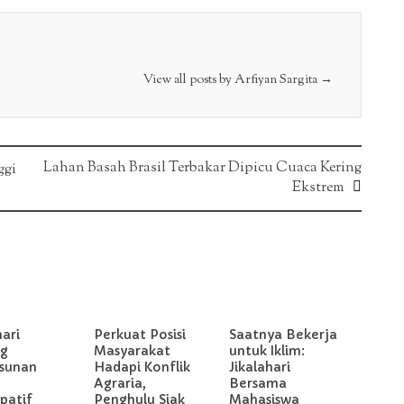
View all posts by Arfiyan Sargita
→
Lahan Basah Brasil Terbakar Dipicu Cuaca Kering
ggi
Ekstrem
hari
Perkuat Posisi
Saatnya Bekerja
g
Masyarakat
untuk Iklim:
sunan
Hadapi Konflik
Jikalahari
Agraria,
Bersama
ipatif
Penghulu Siak
Mahasiswa