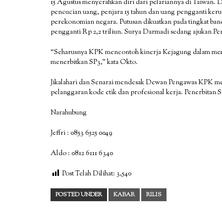
15 Agustus menyerahkan diri dari pelariannya di Taiwan. D
pencucian uang, penjara 15 tahun dan uang pengganti kerug
perekonomian negara. Putusan dikuatkan pada tingkat ba
pengganti Rp 2,2 triliun. Surya Darmadi sedang ajukan Peni
“Seharusnya KPK mencontoh kinerja Kejagung dalam memb
menerbitkan SP3,” kata Okto.
Jikalahari dan Senarai mendesak Dewan Pengawas KPK me
pelanggaran kode etik dan profesional kerja. Penerbitan
Narahubung
Jeffri : 0853 6525 0049
Aldo : 0812 6111 6340
Post Telah Dilihat:
3,540
POSTED UNDER
KABAR
RILIS