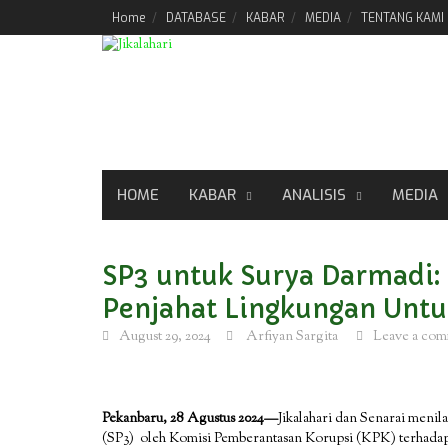
Skip
Home
DATABASE
KABAR
MEDIA
TENTANG KAMI
to
content
HOME
KABAR
ANALISIS
MEDIA
SP3 untuk Surya Darmadi: 
Penjahat Lingkungan Unt
August 29, 2024
Arfiyan Sargita
Leave a co
Pekanbaru, 28 Agustus 2024—
Jikalahari dan Senarai menil
(SP3) oleh Komisi Pemberantasan Korupsi (KPK) terhadap 