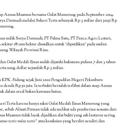
adap Annas Maamun bersama Gulat Manurung pada September 2014.
ya Darmadi melalui Suheri Terta sebanyak Rp 3 miliar dari janji Rp
anurung.
an milik Surya Darmadi; PT Palma Satu, PT Panca Agro Lestari,
ekitar 18.000 hektar diusulkan untuk ‘diputihkan’ pada usulan
uang Wilayah Provinsi Riau.
 Gulat Medali Emas sudah dijatuhi hukuman pidana 7 dan 3 tahun
erta uang dollar sejumlah Rp 3 miliar.
eh KPK. Sidang sejak Juni 2020 Pengadilan Negeri Pekanbaru
 denda Rp 50 juta. Ia terbukti bersalah terlibat dalam suap Annas
 dalam areal bukan kawasan hutan.
eri Terta karena hanya saksi Gulat Medali Emas Manurung yang
 sebab Alisati Firman tidak ada melihat ada pemberian sesuatu dari
s Maamun tidak layak dijadikan alat bukti yang sah lantaran sering
unus testis nulus testis”
atau kesaksian yang berdiri sendiri dan