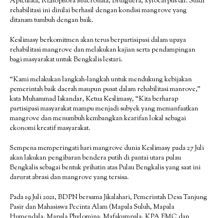
Apiculata, Rizhophora Mucronata, Bruiguera, xylocarpus dll. Studi
rehabilitasi ini dinilai berhasil dengan kondisi mangrove yang
ditanam tumbuh dengan baik.
Keslimasy berkomitmen akan terus berpartisipasi dalam upaya
rehabilitasi mangrove dan melakukan kajian serta pendampingan
bagi masyarakat untuk Bengkalis lestari.
“Kami melakukan langkah-langkah untuk mendukung kebijakan
pemerintah baik daerah maupun pusat dalam rehabilitasi manrove,”
kata Muhammad Iskandar, Ketua Keslimasy, “Kita berharap
partisipasi masyarakat mampu menjadi subyek yang memanfaatkan
mangrove dan menumbuh kembangkan kearifan lokal sebagai
ekonomi kreatif masyarakat.
Sempena memperingati hari mangrove dunia Keslimasy pada 27 Juli
akan lakukan pengibaran bendera putih di pantai utara pulau
Bengkalis sebagai bentuk prihatin atas Pulau Bengkalis yang saat ini
darurat abrasi dan mangrove yang tersisa.
Pada 19 Juli 2021, BDPN bersama Jikalahari, Pemerintah Desa Tanjung
Pasir dan Mahasiswa Pecinta Alam (Mapala Suluh, Mapala
Humendala, Mapala Phylomina, Mafakumpala, KPA EMC dan