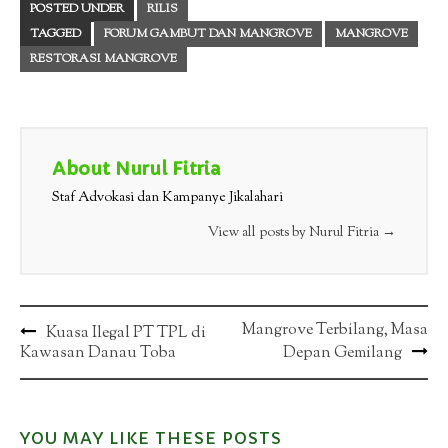
POSTED UNDER
RILIS
TAGGED
FORUM GAMBUT DAN MANGROVE
MANGROVE
RESTORASI MANGROVE
About Nurul Fitria
Staf Advokasi dan Kampanye Jikalahari
View all posts by Nurul Fitria
→
Post
Mangrove Terbilang, Masa
Kuasa Ilegal PT TPL di
Kawasan Danau Toba
Depan Gemilang
navigation
YOU MAY LIKE THESE POSTS