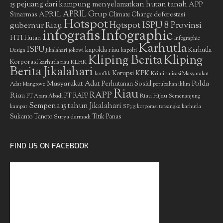
15 pejuang dari kampung menyelamatkan hutan tanah
APP
APRIL Grup
Sinarmas
APRIL
deforestasi
Climate Change
Hotspot
gubernur Riau
Hotspot ISPU 8 Provinsi
infografis
Infographic
HTI
Hutan
Infographic
Karhutla
ISPU
kapolda riau
Karhutla
Design
Jikalahari
jokowi
kapolri
Kliping Berita
Kliping
Korporasi
KLHK
karhutla riau
Berita Jikalahari
Korupsi
KPK
Kriminalisasi Masyarakat
konflik
Masyarakat Adat
Polda
Perhutanan Sosial
Adat
Mangrove
perubahan iklim
Riau
RAPP
Riau
PT RAPP
Riau Hijau
PT Arara Abadi
Semenanjung
Sempena 15 tahun Jikalahari
kampar
SP3 15 korporasi tersangka karhutla
Sukanto Tanoto
Surya darmadi
Titik Panas
FIND US ON FACEBOOK