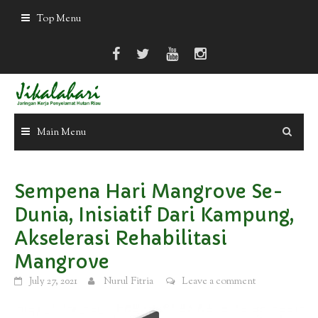
Skip
Top Menu
to
content
Main Menu
Sempena Hari Mangrove Se-
Dunia, Inisiatif Dari Kampung,
Akselerasi Rehabilitasi
Mangrove
July 27, 2021
Nurul Fitria
Leave a comment