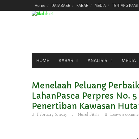
Skip
Home
DATABASE
KABAR
MEDIA
TENTANG KAMI
to
content
HOME
KABAR
ANALISIS
MEDIA
Menelaah Peluang Perbaik
LahanPasca Perpres No. 5
Penertiban Kawasan Huta
February 6, 2025
Nurul Fitria
Leave a comme