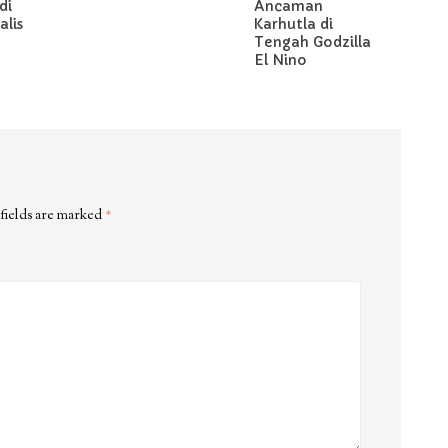
di
Ancaman
lis
Karhutla di
Tengah Godzilla
El Nino
fields are marked
*