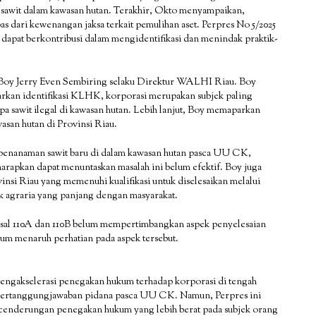
sawit dalam kawasan hutan. Terakhir, Okto menyampaikan,
s dari kewenangan jaksa terkait pemulihan aset. Perpres No 5/2025
dapat berkontribusi dalam mengidentifikasi dan menindak praktik-
h Boy Jerry Even Sembiring selaku Direktur WALHI Riau. Boy
kan identifikasi KLHK, korporasi merupakan subjek paling
 sawit ilegal di kawasan hutan. Lebih lanjut, Boy memaparkan
asan hutan di Provinsi Riau.
 penanaman sawit baru di dalam kawasan hutan pasca UU CK,
rapkan dapat menuntaskan masalah ini belum efektif. Boy juga
nsi Riau yang memenuhi kualifikasi untuk diselesaikan melalui
ik agraria yang panjang dengan masyarakat.
sal 110A dan 110B belum mempertimbangkan aspek penyelesaian
lum menaruh perhatian pada aspek tersebut.
engakselerasi penegakan hukum terhadap korporasi di tengah
ertanggungjawaban pidana pasca UU CK. Namun, Perpres ini
ecenderungan penegakan hukum yang lebih berat pada subjek orang