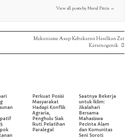
View all posts by Nurul Fitria
→
Mekanisme Asap Kebakaran Hasilkan Zat
Karsinogenik
hari
Perkuat Posisi
Saatnya Bekerja
g
Masyarakat
untuk Iklim:
sunan
Hadapi Konflik
Jikalahari
Agraria,
Bersama
ipatif
Penghulu Siak
Mahasiswa
 5
Ikuti Pelatihan
Pecinta Alam
pok
Paralegal
dan Komunitas
tanan
Seni Soroti