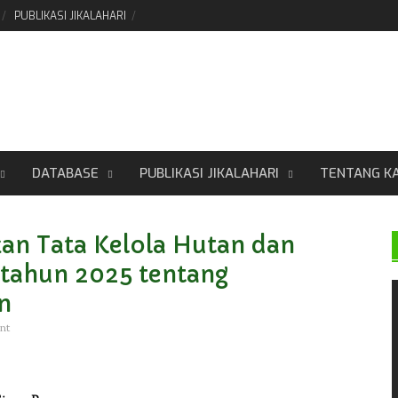
PUBLIKASI JIKALAHARI
DATABASE
PUBLIKASI JIKALAHARI
TENTANG K
an Tata Kelola Hutan dan
 tahun 2025 tentang
n
nt