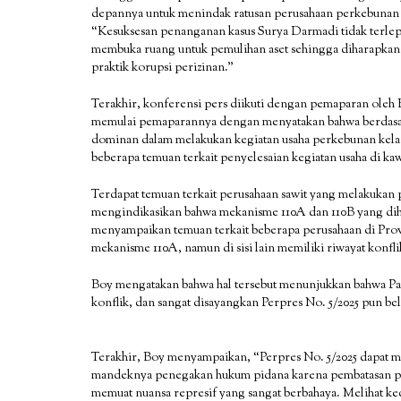
depannya untuk menindak ratusan perusahaan perkebunan 
“Kesuksesan penanganan kasus Surya Darmadi tidak terlepa
membuka ruang untuk pemulihan aset sehingga diharapkan 
praktik korupsi perizinan.”
Terakhir, konferensi pers diikuti dengan pemaparan ole
memulai pemaparannya dengan menyatakan bahwa berdasar
dominan dalam melakukan kegiatan usaha perkebunan kelapa
beberapa temuan terkait penyelesaian kegiatan usaha di kaw
Terdapat temuan terkait perusahaan sawit yang melakukan
mengindikasikan bahwa mekanisme 110A dan 110B yang diha
menyampaikan temuan terkait beberapa perusahaan di Provi
mekanisme 110A, namun di sisi lain memiliki riwayat konfl
Boy mengatakan bahwa hal tersebut menunjukkan bahwa Pa
konflik, dan sangat disayangkan Perpres No. 5/2025 pun be
Terakhir, Boy menyampaikan, “Perpres No. 5/2025 dapat m
mandeknya penegakan hukum pidana karena pembatasan p
memuat nuansa represif yang sangat berbahaya. Melihat k