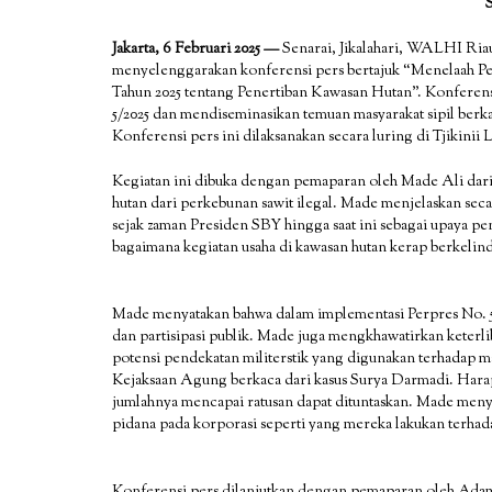
Jakarta, 6 Februari 2025 —
Senarai, Jikalahari, WALHI Ri
menyelenggarakan konferensi pers bertajuk “Menelaah Pel
Tahun 2025 tentang Penertiban Kawasan Hutan”. Konferensi
5/2025 dan mendiseminasikan temuan masyarakat sipil berka
Konferensi pers ini dilaksanakan secara luring di Tjikinii L
Kegiatan ini dibuka dengan pemaparan oleh Made Ali dari
hutan dari perkebunan sawit ilegal. Made menjelaskan seca
sejak zaman Presiden SBY hingga saat ini sebagai upaya pe
bagaimana kegiatan usaha di kawasan hutan kerap berkeli
Made menyatakan bahwa dalam implementasi Perpres No. 5/20
dan partisipasi publik. Made juga mengkhawatirkan keterl
potensi pendekatan militerstik yang digunakan terhadap m
Kejaksaan Agung berkaca dari kasus Surya Darmadi. Hara
jumlahnya mencapai ratusan dapat dituntaskan. Made men
pidana pada korporasi seperti yang mereka lakukan terha