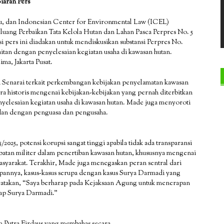
Siaran Pers
au, dan Indonesian Center for Environmental Law (ICEL)
uang Perbaikan Tata Kelola Hutan dan Lahan Pasca Perpres No. 5
 pers ini diadakan untuk mendiskusikan substansi Perpres No.
itan dengan penyelesaian kegiatan usaha di kawasan hutan.
ima, Jakarta Pusat.
 Senarai terkait perkembangan kebijakan penyelamatan kawasan
ra historis mengenai kebijakan-kebijakan yang pernah diterbitkan
nyelesaian kegiatan usaha di kawasan hutan. Made juga menyoroti
ndan dengan penguasa dan pengusaha.
25, potensi korupsi sangat tinggi apabila tidak ada transparansi
ibatan militer dalam penertiban kawasan hutan, khususnya mengenai
asyarakat. Terakhir, Made juga menegaskan peran sentral dari
pannya, kasus-kasus serupa dengan kasus Surya Darmadi yang
yatakan, “Saya berharap pada Kejaksaan Agung untuk menerapan
dap Surya Darmadi.”