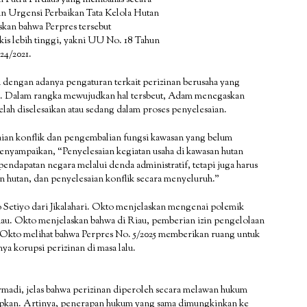
 Putra Firdaus yang membahas secara
an Urgensi Perbaikan Tata Kelola Hutan
skan bahwa Perpres tersebut
kis lebih tinggi, yakni UU No. 18 Tahun
24/2021.
dengan adanya pengaturan terkait perizinan berusaha yang
5. Dalam rangka mewujudkan hal tersbeut, Adam menegaskan
telah diselesaikan atau sedang dalam proses penyelesaian.
ian konflik dan pengembalian fungsi kawasan yang belum
nyampaikan, “Penyelesaian kegiatan usaha di kawasan hutan
endapatan negara melalui denda administratif, tetapi juga harus
n hutan, dan penyelesaian konflik secara menyeluruh.”
Setiyo dari Jikalahari. Okto menjelaskan mengenai polemik
iau. Okto menjelaskan bahwa di Riau, pemberian izin pengelolaan
 Okto melihat bahwa Perpres No. 5/2025 memberikan ruang untuk
ya korupsi perizinan di masa lalu.
madi, jelas bahwa perizinan diperoleh secara melawan hukum
rapkan. Artinya, penerapan hukum yang sama dimungkinkan ke