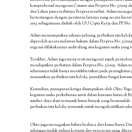
Konferensi pers dilanjutkan dengan pemaparan oleh Adam
komprehensif mengenai Catatan atas Perpres No. 5/2025 d
dan Lahan pasca terbitnya Perpres tersebut. Adam menega
bertentangan dengan peraturan lainnya yang secara hierar
2013 sebagaimana diubah oleh UU Cipta Kerja dan PP No. 
Adam menyampaikan adanya peluang perbaikan tata kelola 
diperoleh secara melawan hukum dalam Perpres No. 5/202
urgensi dilakukannya audit ulang atas kegiatan usaha yang 
Terakhir, Adam juga menyoroti mengenai aspek penyelesa
mendapatkan perhatian dalam Perpres No. 5/2025. Adam me
seharusnya tidak hanya menitikberatkan pada peningkatan p
memastikan perbaikan tata kelola, pemulihan fungsi kawasa
Kemudian, pemaparan ketiga disampaikan oleh Okto Yugo 
kegiatan usaha perkebunan sawit dalam kawasan hutan di R
sumber daya alam termasuk hutan banyak yang bermasalah.
perbaikan tata kelola, termasuk untuk mengidentifikasi adan
Okto juga menegaskan bahwa berkaca dari kasus Surya Dar
sehingga tindak pidana korupsi dan pencucian uang dite