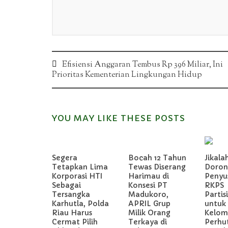
Post
Efisiensi Anggaran Tembus Rp 396 Miliar, Ini
Prioritas Kementerian Lingkungan Hidup
navigation
YOU MAY LIKE THESE POSTS
Segera
Bocah 12 Tahun
Jikala
Tetapkan Lima
Tewas Diserang
Doron
Korporasi HTI
Harimau di
Penyu
Sebagai
Konsesi PT
RKPS
Tersangka
Madukoro,
Partis
Karhutla, Polda
APRIL Grup
untuk
Riau Harus
Milik Orang
Kelom
Cermat Pilih
Terkaya di
Perhu