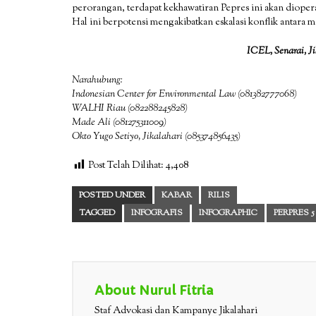
perorangan, terdapat kekhawatiran Pepres ini akan dioper
Hal ini berpotensi mengakibatkan eskalasi konflik antara m
ICEL, Senarai, J
Narahubung:
Indonesian Center for Environmental Law (081382777068)
WALHI Riau (082288245828)
Made Ali (081275311009)
Okto Yugo Setiyo, Jikalahari (085374856435)
Post Telah Dilihat:
4,408
POSTED UNDER
KABAR
RILIS
TAGGED
INFOGRAFIS
INFOGRAPHIC
PERPRES 5
About Nurul Fitria
Staf Advokasi dan Kampanye Jikalahari