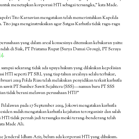
i untuk menetapkan korporasi HTI sebagai tersangka,” kata Made.
Kapolri Tito Karnavian mengatakan telah memerintahkan Kapolda
a. Tito juga menginstruksikan agar Satgas Karhutla tidak ragu-ragu
perusahaan yang dalam areal konsesinya ditemukan kebakaran yaitu:
 Indah di Siak, PT Priatama Rupat (Surya Dumai Group), PT Seraya
[2]
.
i sampai sekarang tidak ada upaya hukum yang dilakukan kepolisian
si HTI seperti PT SRL yang tiap tahun arealnya selalu terbakar,
ebruari 2019 Polda Riau telah melakukan penyidikan terkait karhutla
an sawit PT Sumber Sawit Sejahtera (SSS)—namun baru PT SSS
sian tidak berani melawan perusahaan HTI?”
e Pelalawan pada 17 September 2019, Jokowi mengatakan karhutla
esiden sudah mengatakan karhutla kejahatan terorganisir dan salah
i HTI tidak pernah jadi tersangka meski terang-benderang telah
kata Made Ali.
ke Jenderal Idham Aziz, belum ada korporasi HTI yang dihukum.