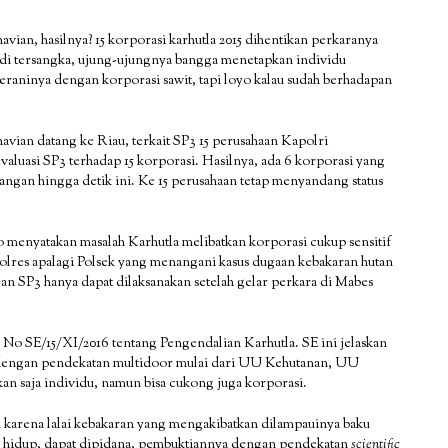
avian, hasilnya? 15 korporasi karhutla 2015 dihentikan perkaranya
jadi tersangka, ujung-ujungnya bangga menetapkan individu
beraninya dengan korporasi sawit, tapi loyo kalau sudah berhadapan
navian datang ke Riau, terkait SP3 15 perusahaan Kapolri
uasi SP3 terhadap 15 korporasi. Hasilnya, ada 6 korporasi yang
ngan hingga detik ini. Ke 15 perusahaan tetap menyandang status
 menyatakan masalah Karhutla melibatkan korporasi cukup sensitif
Polres apalagi Polsek yang menangani kasus dugaan kebakaran hutan
n SP3 hanya dapat dilaksanakan setelah gelar perkara di Mabes
No SE/15/XI/2016 tentang Pengendalian Karhutla. SE ini jelaskan
n dengan pendekatan multidoor mulai dari UU Kehutanan, UU
 saja individu, namun bisa cukong juga korporasi.
 karena lalai kebakaran yang mengakibatkan dilampauinya baku
n hidup, dapat dipidana, pembuktiannya dengan pendekatan
scientific