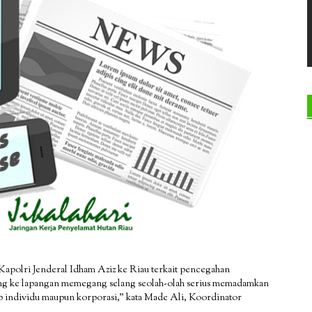
 Kapolri Jenderal Idham Aziz ke Riau terkait pencegahan
atang ke lapangan memegang selang seolah-olah serius memadamkan
p individu maupun korporasi,” kata Made Ali, Koordinator