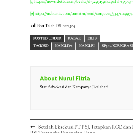
[1]
https://news.detik.com/berita/d-3293159/kapolri-sp3-15
[2]
https://m.bisnis.com/sumatra/read/20190729/534/112997
Post Telah Dilihat:
504
POSTED UNDER
KABAR
RILIS
TAGGED
KAPOLDA
KAPOLRI
SP3 14 KORPORASI
About Nurul Fitria
Staf Advokasi dan Kampanye Jikalahari
Post
Setelah Eksekusi PT PSJ, Tetapkan RGE dan