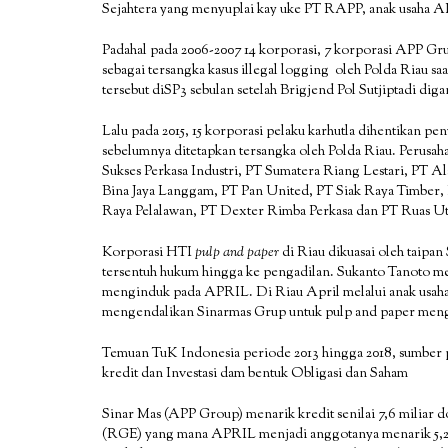
Sejahtera yang menyuplai kay uke PT RAPP, anak usaha 
Padahal pada 2006-2007 14 korporasi, 7 korporasi APP Gru
sebagai tersangka kasus illegal logging oleh Polda Riau sa
tersebut diSP3 sebulan setelah Brigjend Pol Sutjiptadi di
Lalu pada 2015, 15 korporasi pelaku karhutla dihentikan pe
sebelumnya ditetapkan tersangka oleh Polda Riau. Perusah
Sukses Perkasa Industri, PT Sumatera Riang Lestari, PT A
Bina Jaya Langgam, PT Pan United, PT Siak Raya Timber, P
Raya Pelalawan, PT Dexter Rimba Perkasa dan PT Ruas Ut
Korporasi HTI
pulp and paper
di Riau dikuasai oleh taipan
tersentuh hukum hingga ke pengadilan. Sukanto Tanoto 
menginduk pada APRIL. Di Riau April melalui anak usahan
mengendalikan Sinarmas Grup untuk pulp and paper mengi
Temuan TuK Indonesia periode 2013 hingga 2018, sumber
kredit dan Investasi dam bentuk Obligasi dan Saham
Sinar Mas (APP Group) menarik kredit senilai 7,6 miliar 
(RGE) yang mana APRIL menjadi anggotanya menarik 5,2 m