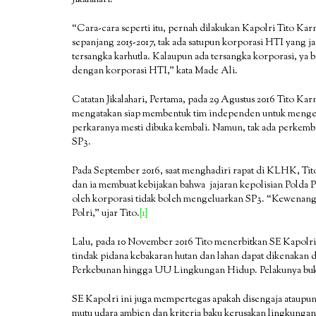
“Cara-cara seperti itu, pernah dilakukan Kapolri Tito Karn
sepanjang 2015-2017, tak ada satupun korporasi HTI yang 
tersangka karhutla. Kalaupun ada tersangka korporasi, ya 
dengan korporasi HTI,” kata Made Ali.
Catatan Jikalahari, Pertama, pada 29 Agustus 2016 Tito Kar
mengatakan siap membentuk tim independen untuk mengeval
perkaranya mesti dibuka kembali. Namun, tak ada perkemba
SP3.
Pada September 2016, saat menghadiri rapat di KLHK, Tito
dan ia membuat kebijakan bahwa jajaran kepolisian Polda 
oleh korporasi tidak boleh mengeluarkan SP3. “Kewenanga
Polri,” ujar Tito.
[1]
Lalu, pada 10 November 2016 Tito menerbitkan SE Kapolri 
tindak pidana kebakaran hutan dan lahan dapat dikenaka
Perkebunan hingga UU Lingkungan Hidup. Pelakunya bukan
SE Kapolri ini juga mempertegas apakah disengaja ataupun
mutu udara ambien dan kriteria baku kerusakan lingkunga