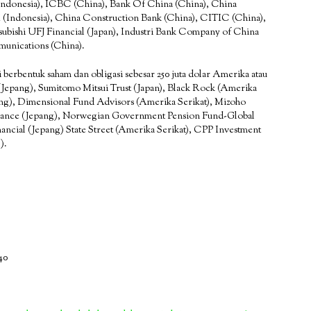
Indonesia), ICBC (China), Bank Of China (China), China
 (Indonesia), China Construction Bank (China), CITIC (China),
tsubishi UFJ Financial (Japan), Industri Bank Company of China
munications (China).
 berbentuk saham dan obligasi sebesar 250 juta dolar Amerika atau
(Jepang), Sumitomo Mitsui Trust (Japan), Black Rock (Amerika
ng), Dimensional Fund Advisors (Amerika Serikat), Mizoho
urance (Jepang), Norwegian Government Pension Fund-Global
ancial (Jepang) State Street (Amerika Serikat), CPP Investment
).
40