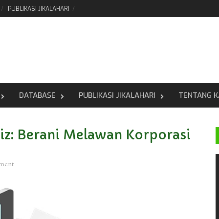
PUBLIKASI JIKALAHARI
DATABASE
PUBLIKASI JIKALAHARI
TENTANG K
ziz: Berani Melawan Korporasi
mment