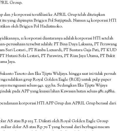
APRIL Group.
p dan 7 korporasi terafiliasi ke APRIL Grup telah ditetapkan
at itu yang dipimpin Brigjen Pol Sutjiptadi. Namun 14 korporasi HTI
gantikan oleh Brigjen Pol Hadiatmoko.
nyidikannya, 11 korporasi diantaranya adalah korporasi HTI setelah
aan-perusahaan tersebut adalah: PT Bina Daya Laksana, PT Perawang
lam Sari Lestari , PT Rimba Lazuardi, PT Suntara Gaja Pati, PT KUD
T Hutani Sola Lestari, PT Parawira, PT Riau Jaya Utama, PT Bukit
ama Jaya.
 Sukanto Tanoto dan Eka Tjipta Widjaya. hingga saat ini tidak pernah
mengendalikan grup Royal Golden Eagle (RGE) untuk pulp paper
ya menguasai seluas 941. 935 ha. Sedangkan Eka Tjipta Wijaya
nduk pada APP yang kuasai lahan Kawasan hutan seluas 981.198ha.
 pendanaan korporasi HTI APP Grup dan APRIL Grup berasal dari
dolar AS atau Rp 103 T. Diikuti oleh Royal Golden Eagle Group
iliar dolar AS atau Rp 70 T yang berasal dari berbagai macam