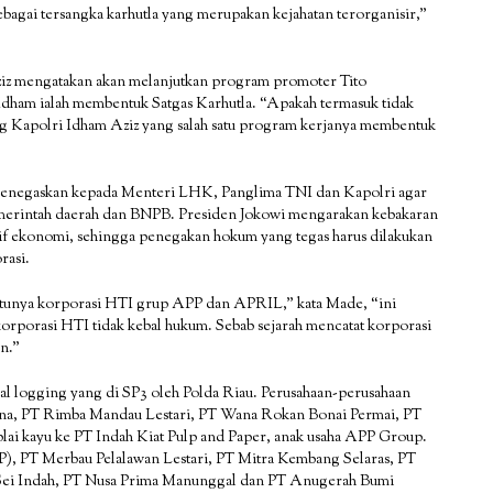
bagai tersangka karhutla yang merupakan kejahatan terorganisir,”
iz mengatakan akan melanjutkan program promoter Tito
Idham ialah membentuk Satgas Karhutla. “Apakah termasuk tidak
ang Kapolri Idham Aziz yang salah satu program kerjanya membentuk
i menegaskan kepada Menteri LHK, Panglima TNI dan Kapolri agar
merintah daerah dan BNPB. Presiden Jokowi mengarakan kebakaran
tif ekonomi, sehingga penegakan hokum yang tegas harus dilakukan
rasi.
atunya korporasi HTI grup APP dan APRIL,” kata Made, “ini
rporasi HTI tidak kebal hukum. Sebab sejarah mencatat korporasi
n.”
egal logging yang di SP3 oleh Polda Riau. Perusahaan-perusahaan
sana, PT Rimba Mandau Lestari, PT Wana Rokan Bonai Permai, PT
lai kayu ke PT Indah Kiat Pulp and Paper, anak usaha APP Group.
P), PT Merbau Pelalawan Lestari, PT Mitra Kembang Selaras, PT
 Sei Indah, PT Nusa Prima Manunggal dan PT Anugerah Bumi