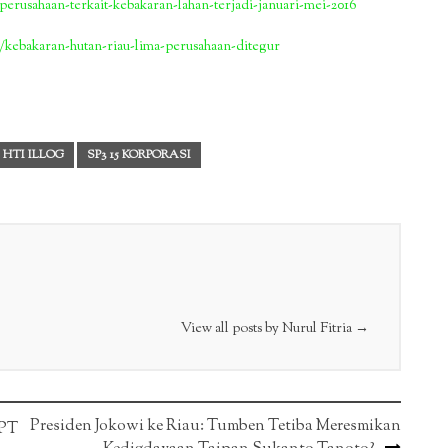
-perusahaan-terkait-kebakaran-lahan-terjadi-januari-mei-2016
4/kebakaran-hutan-riau-lima-perusahaan-ditegur
 HTI ILLOG
SP3 15 KORPORASI
View all posts by Nurul Fitria
→
Presiden Jokowi ke Riau: Tumben Tetiba Meresmikan
 PT