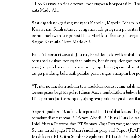
“Tito Karnavian tidak berani menetapkan korporasi HTI se
kata Made Ali.
Saat digadang-gadang menjadi Kapolri, Kapolri Idham Az
Karnavian. Salah satunya yang menjadi program prioritas 
berani melawan korporasi HTI? Mari kita lihat sepak terj
Satgas Karhutla,” kata Made Ali.
Pada 6 Februari 2020 di Jakarta, Presiden Jokowi kembal
terus melakukan penegakan hukum, bersinergi dengan pe
yang terjadi karena ulah manusia yang disengaja untuk mo
tanpa pandang bulu baik pelaku perorangan maupun korpo
“Tentu penegakan hukum termasuk korporasi yang salah s
kesempatan bagi Kapolri Idham Aziz membuktikan bahwa ko
HTI pernah jadi tersangka, ujungnya perkaranya dihentika
Seperti pada 2008, ada 14 korporasi HTI terlibat kasus ill
tersebut diantaranya: PT Arara Abadi, PT Bina Duta Lak
Inhil Hutan Pratama dan PT Suntara Gaja Pati yang menyup
Selain itu ada juga PT Riau Andalan pulp and Paper (RAP
Madukoro, PT Citra Sumber Sejahtera, PT Bukit Betabuh