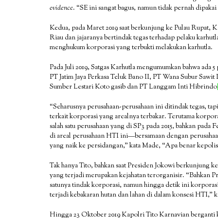
evidence
. “SE ini sangat bagus, namun tidak pernah dipaka
Kedua, pada Maret 2019 saat berkunjung ke Pulau Rupat, 
Riau dan jajaranya bertindak tegas terhadap pelaku karhutl
menghukum korporasi yang terbukti melakukan karhutla.
Pada Juli 2019, Satgas Karhutla mengumumkan bahwa ada 5 
PT Jatim Jaya Perkasa Teluk Bano II, PT Wana Subur Sawit
Sumber Lestari Koto gasib dan PT Langgam Inti Hibrindo
“Seharusnya perusahaan-perusahaan ini ditindak tegas, tap
terkait korporasi yang arealnya terbakar. Terutama korpora
salah satu perusahaan yang di SP3 pada 2015, bahkan pada F
di areal perusahaan HTI ini—bersamaan dengan perusaha
yang naik ke persidangan,” kata Made, “Apa benar kepoli
Tak hanya Tito, bahkan saat Presiden Jokowi berkunjung k
yang terjadi merupakan kejahatan terorganisir. “Bahkan Pr
satunya tindak korporasi, namun hingga detik ini korporas
terjadi kebakaran hutan dan lahan di dalam konsesi HTI,” 
Hingga 23 Oktober 2019 Kapolri Tito Karnavian berganti 