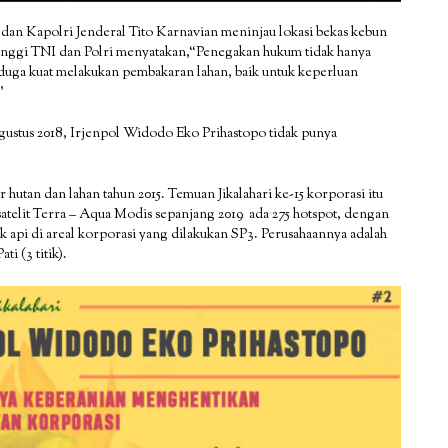
dan Kapolri Jenderal Tito Karnavian meninjau lokasi bekas kebun
etinggi TNI dan Polri menyatakan,“Penegakan hukum tidak hanya
duga kuat melakukan pembakaran lahan, baik untuk keperluan
”
gustus 2018, Irjenpol Widodo Eko Prihastopo tidak punya
hutan dan lahan tahun 2015. Temuan Jikalahari ke-15 korporasi itu
i satelit Terra – Aqua Modis sepanjang 2019 ada 275 hotspot, dengan
ik api di areal korporasi yang dilakukan SP3. Perusahaannya adalah
i (3 titik).