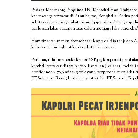
Pada 13 Maret 2019 Panglima TNI Marsekal Hadi Tjahjanto 
karet warga terbakar di Pulau Rupat, Bengkalis. Kedua p
sebatas kepada masyarakat, namun juga perusahaan yang di
perluasan lahan maupun lalai dalam menjaga lahan mereka.
Hampir setahun menjabat sebagai Kapolda Riau sejak 20 A
keberanian menghentikan kejahatan korporasi.
Pertama, tidak membuka kembali SP3 15 korporasi pembakar 
kembali terbakar di tahun 2019. Pantauan Jikalahari melalu
confidence > 70% ada 149 titik yang berpotensi menjadi tit
PT Sumatera Riang Lestari (131 titik) dan PT Suntara Gaja Pat