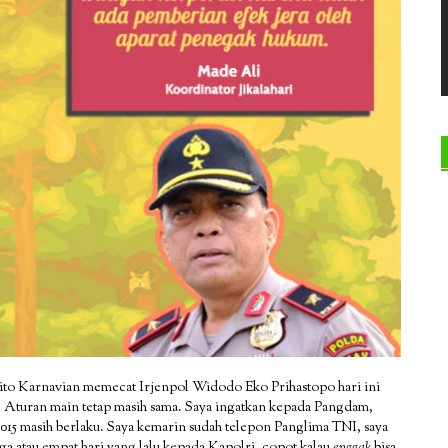
Tito Karnavian memecat Irjenpol Widodo Eko Prihastopo hari ini
 Aturan main tetap masih sama. Saya ingatkan kepada Pangdam,
15 masih berlaku. Saya kemarin sudah telepon Panglima TNI, saya
iga atau empat hari yang lalu kepada Kapolri, copot kalau
enggak
bisa