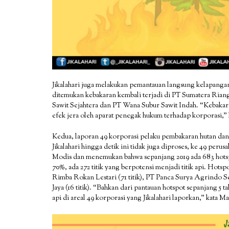
Jikalahari juga melakukan pemantauan langsung kelapangan 
ditemukan kebakaran kembali terjadi di PT Sumatera Riang 
Sawit Sejahtera dan PT Wana Subur Sawit Indah. “Kebakara
efek jera oleh aparat penegak hukum terhadap korporasi,”
Kedua, laporan 49 korporasi pelaku pembakaran hutan dan 
Jikalahari hingga detik ini tidak juga diproses, ke 49 per
Modis dan menemukan bahwa sepanjang 2019 ada 683 hotsp
70%, ada 272 titik yang berpotensi menjadi titik api. Hotsp
Rimba Rokan Lestari (71 titik), PT Panca Surya Agrindo Sej
Jaya (16 titik). “Bahkan dari pantauan hotspot sepanjang 5 t
api di areal 49 korporasi yang Jikalahari laporkan,” kata M