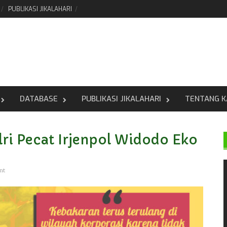
PUBLIKASI JIKALAHARI
DATABASE
PUBLIKASI JIKALAHARI
TENTANG K
lri Pecat Irjenpol Widodo Eko
nt