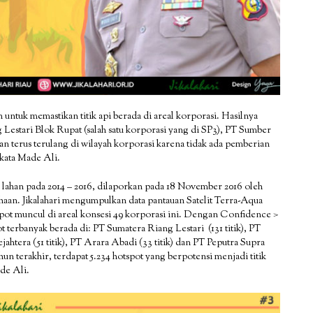
untuk memastikan titik api berada di areal korporasi. Hasilnya
Lestari Blok Rupat (salah satu korporasi yang di SP3), PT Sumber
n terus terulang di wilayah korporasi karena tidak ada pemberian
 kata Made Ali.
lahan pada 2014 – 2016, dilaporkan pada 18 November 2016 oleh
usahaan. Jikalahari mengumpulkan data pantauan Satelit Terra-Aqua
ot muncul di areal konsesi 49 korporasi ini. Dengan Confidence >
ot terbanyak berada di: PT Sumatera Riang Lestari (131 titik), PT
ahtera (51 titik), PT Arara Abadi (33 titik) dan PT Peputra Supra
ahun terakhir, terdapat 5.234 hotspot yang berpotensi menjadi titik
ade Ali.