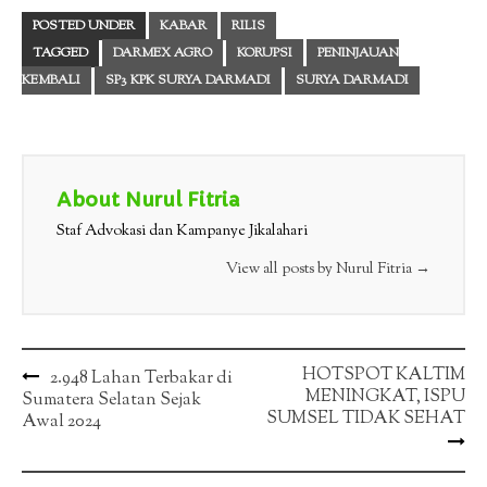
POSTED UNDER
KABAR
RILIS
TAGGED
DARMEX AGRO
KORUPSI
PENINJAUAN
KEMBALI
SP3 KPK SURYA DARMADI
SURYA DARMADI
About Nurul Fitria
Staf Advokasi dan Kampanye Jikalahari
View all posts by Nurul Fitria
→
Post
HOTSPOT KALTIM
2.948 Lahan Terbakar di
MENINGKAT, ISPU
Sumatera Selatan Sejak
navigation
SUMSEL TIDAK SEHAT
Awal 2024