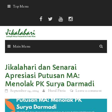
Skip
Top Menu
to
content
Main Menu
Jikalahari dan Senarai
Apresiasi Putusan MA:
Menolak PK Surya Darmadi
September 24, 2024
Nurul Fitria
Leave a comment