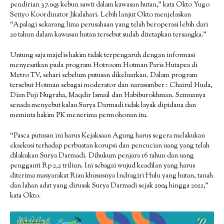
pendirian 37.095 kebun sawit dalam kawasan hutan,” kata Okto Yugo
Setiyo Koordinator Jikalahari. Lebih lanjut Okto menjelaskan
“Apalagi sekarang lima perusahaan yang telah beroperasi lebih dari
20 tahun dalam kawasan hutan tersebut sudah ditetapkan tersangka.”
Untung saja majelis hakim tidak terpengaruh dengan informasi
menyesatkan pada program Hotroom Hotman Paris Hutapea di
Metro TV, sehari sebelum putusan dikeluarkan. Dalam program
tersebut Hotman sebagai moderator dan narasumber : Chairul Huda,
Dian Puji Nugraha, Maqdir Ismail dan Habiburokhman. Semuanya
senada menyebut kalau Surya Darmadi tidak layak dipidana dan
meminta hakim PK menerima permohonan itu.
“Pasca putusan ini harus Kejaksaan Agung harus segera melakukan
eksekusi terhadap perbuatan korupsi dan pencucian uang yang telah
dilakukan Surya Darmadi. Dihukum penjara 16 tahun dan uang
pengganti Rp 2,2 triliun. Ini sebagai wujud keadilan yang harus
diterima masyarakat Riau khususnya Indragiri Hulu yang hutan, tanah
dan lahan adat yang dirusak Surya Darmadi sejak 2004 hingga 2022,”
kata Okto.