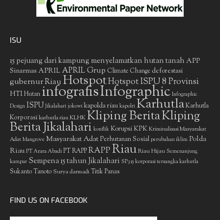
ISU
15 pejuang dari kampung menyelamatkan hutan tanah
APP
APRIL Grup
Sinarmas
APRIL
deforestasi
Climate Change
Hotspot
gubernur Riau
Hotspot ISPU 8 Provinsi
infografis
Infographic
HTI
Hutan
Infographic
Karhutla
ISPU
kapolda riau
Karhutla
Design
Jikalahari
jokowi
kapolri
Kliping Berita
Kliping
Korporasi
KLHK
karhutla riau
Berita Jikalahari
Korupsi
KPK
Kriminalisasi Masyarakat
konflik
Masyarakat Adat
Polda
Perhutanan Sosial
Adat
Mangrove
perubahan iklim
Riau
RAPP
Riau
PT RAPP
Riau Hijau
PT Arara Abadi
Semenanjung
Sempena 15 tahun Jikalahari
kampar
SP3 15 korporasi tersangka karhutla
Sukanto Tanoto
Surya darmadi
Titik Panas
FIND US ON FACEBOOK