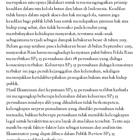
merupakan satu upaya Jikalahari untuk terus mengingatkan prinsip
keadilan dalam tata kelola hutan dan lahan di Indonesia. Keadilan
tidak hanya dalam aspek akses dan hak mengelola, namun juga
keadilan bagi publik lebih luas untuk mendapatkan jaminan hak atas
hidup yang sehat, dan tidak beresiko pada kondisi yang
membahayakan kehidupan masyarakat, terutama anak-anak
sebagaimana terjadi sebagai dampak kebakaran besar di tahun 2015.
Belum genap setahun pasca kebakaran besar di bulan September 2015,
masyarakat Riau harus menghadapi kenyataan pahit bahwa Polda Riau
menerbitkan SP3 15 perusahaan dari 18 perusahaan yang diduga
konsesinya terbakar. Keluarnya SP3 15 perusahaan diduga konsesinya
terbakar ini juga penuh kejanggalan dan kelemahan, sekaligus
menunjukkan ketidakberpihakan penegakan hukum atas hak hidup
publik.
Hasil Eksaminasi dari keputusan SP3 15 perusahaan terlibat karhutla
ini mengungkap beberapa kelemahan dalam keluarnya SP3 15
perusahaan misalnya ahli yang dihadirkan tidak berkompeten,
kelengkapan sarpras pemadaman yang dimiliki perusahaan tidak
memadai, bahkan beberapa perusahaan tidak memiliki kelengkapan
legal untuk beraktivitas secara layak di atas lahan tersebut. Tentu saja
masih ba-nyak faktor-faktor lain sebagai temuan dan analisis tim
Eksaminator yang dapat dibaca dalam Publik Review SP3 15