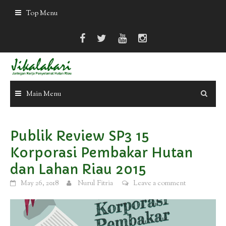
Skip
Top Menu
to
content
Main Menu
Publik Review SP3 15
Korporasi Pembakar Hutan
dan Lahan Riau 2015
May 26, 2018
Nurul Fitria
Leave a comment