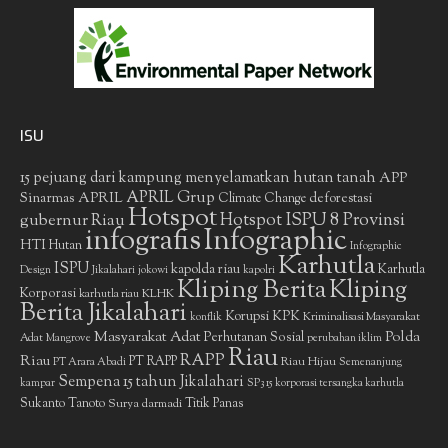
ISU
15 pejuang dari kampung menyelamatkan hutan tanah
APP
APRIL Grup
Sinarmas
APRIL
deforestasi
Climate Change
Hotspot
gubernur Riau
Hotspot ISPU 8 Provinsi
infografis
Infographic
HTI
Hutan
Infographic
Karhutla
ISPU
kapolda riau
Karhutla
Design
Jikalahari
jokowi
kapolri
Kliping Berita
Kliping
Korporasi
KLHK
karhutla riau
Berita Jikalahari
Korupsi
KPK
Kriminalisasi Masyarakat
konflik
Masyarakat Adat
Polda
Perhutanan Sosial
Adat
Mangrove
perubahan iklim
Riau
RAPP
Riau
PT RAPP
Riau Hijau
PT Arara Abadi
Semenanjung
Sempena 15 tahun Jikalahari
kampar
SP3 15 korporasi tersangka karhutla
Sukanto Tanoto
Surya darmadi
Titik Panas