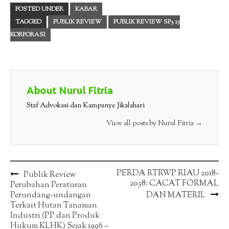
POSTED UNDER
KABAR
TAGGED
PUBLIK REVIEW
PUBLIK REVIEW SP3 15
KORPORASI
About Nurul Fitria
Staf Advokasi dan Kampanye Jikalahari
View all posts by Nurul Fitria
→
Post
PERDA RTRWP RIAU 2018-
Publik Review
2038: CACAT FORMAL
Perubahan Peraturan
navigation
Perundang-undangan
DAN MATERIL
Terkait Hutan Tanaman
Industri (PP dan Produk
Hukum KLHK) Sejak 1996 –