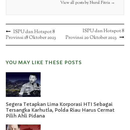
View all posts by Nurul Fitria
→
Post
ISPU dan Hotspot 8
ISPU dan Hotspot 8
Provinsi 18 Oktober 2023
Provinsi 20 Oktober 2023
navigation
YOU MAY LIKE THESE POSTS
Segera Tetapkan Lima Korporasi HTI Sebagai
Tersangka Karhutla, Polda Riau Harus Cermat
Pilih Ahli Pidana