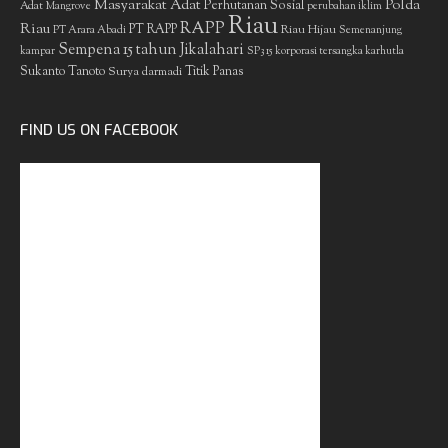
Masyarakat Adat
Polda
Perhutanan Sosial
Adat
Mangrove
perubahan iklim
Riau
RAPP
Riau
PT RAPP
Riau Hijau
PT Arara Abadi
Semenanjung
Sempena 15 tahun Jikalahari
kampar
SP3 15 korporasi tersangka karhutla
Sukanto Tanoto
Surya darmadi
Titik Panas
FIND US ON FACEBOOK