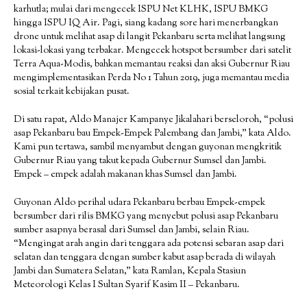
karhutla; mulai dari mengecek ISPU Net KLHK, ISPU BMKG
hingga ISPU IQ Air. Pagi, siang kadang sore hari menerbangkan
drone untuk melihat asap di langit Pekanbaru serta melihat langsung
lokasi-lokasi yang terbakar. Mengecek hotspot bersumber dari satelit
Terra Aqua-Modis, bahkan memantau reaksi dan aksi Gubernur Riau
mengimplementasikan Perda No 1 Tahun 2019, juga memantau media
sosial terkait kebijakan pusat.
Di satu rapat, Aldo Manajer Kampanye Jikalahari berseloroh, “polusi
asap Pekanbaru bau Empek-Empek Palembang dan Jambi,” kata Aldo.
Kami pun tertawa, sambil menyambut dengan guyonan mengkritik
Gubernur Riau yang takut kepada Gubernur Sumsel dan Jambi.
Empek – empek adalah makanan khas Sumsel dan Jambi.
Guyonan Aldo perihal udara Pekanbaru berbau Empek-empek
bersumber dari rilis BMKG yang menyebut polusi asap Pekanbaru
sumber asapnya berasal dari Sumsel dan Jambi, selain Riau.
“Mengingat arah angin dari tenggara ada potensi sebaran asap dari
selatan dan tenggara dengan sumber kabut asap berada di wilayah
Jambi dan Sumatera Selatan,” kata Ramlan, Kepala Stasiun
Meteorologi Kelas I Sultan Syarif Kasim II – Pekanbaru.