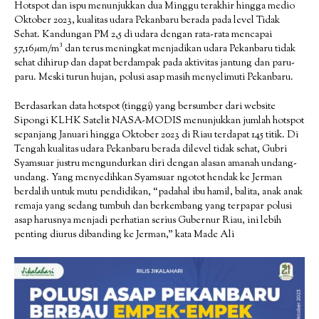
Hotspot dan ispu menunjukkan dua Minggu terakhir hingga medio
Oktober 2023, kualitas udara Pekanbaru berada pada level Tidak
Sehat. Kandungan PM 2,5 di udara dengan rata-rata mencapai
57,16µm/m³ dan terus meningkat menjadikan udara Pekanbaru tidak
sehat dihirup dan dapat berdampak pada aktivitas jantung dan paru-
paru. Meski turun hujan, polusi asap masih menyelimuti Pekanbaru.
Berdasarkan data hotspot (tinggi) yang bersumber dari website
Sipongi KLHK Satelit NASA-MODIS menunjukkan jumlah hotspot
sepanjang Januari hingga Oktober 2023 di Riau terdapat 145 titik. Di
Tengah kualitas udara Pekanbaru berada dilevel tidak sehat, Gubri
Syamsuar justru mengundurkan diri dengan alasan amanah undang-
undang. Yang menyedihkan Syamsuar ngotot hendak ke Jerman
berdalih untuk mutu pendidikan, “padahal ibu hamil, balita, anak anak
remaja yang sedang tumbuh dan berkembang yang terpapar polusi
asap harusnya menjadi perhatian serius Gubernur Riau, ini lebih
penting diurus dibanding ke Jerman,” kata Made Ali