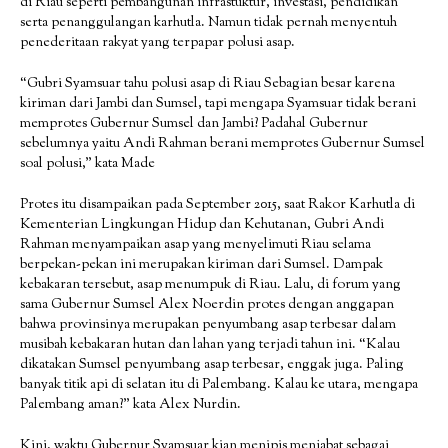
di Riau seperti pembangunan infrastuktur, investasi, pendidikan
serta penanggulangan karhutla. Namun tidak pernah menyentuh
penederitaan rakyat yang terpapar polusi asap.
“Gubri Syamsuar tahu polusi asap di Riau Sebagian besar karena
kiriman dari Jambi dan Sumsel, tapi mengapa Syamsuar tidak berani
memprotes Gubernur Sumsel dan Jambi? Padahal Gubernur
sebelumnya yaitu Andi Rahman berani memprotes Gubernur Sumsel
soal polusi,” kata Made
Protes itu disampaikan pada September 2015, saat Rakor Karhutla di
Kementerian Lingkungan Hidup dan Kehutanan, Gubri Andi
Rahman menyampaikan asap yang menyelimuti Riau selama
berpekan-pekan ini merupakan kiriman dari Sumsel. Dampak
kebakaran tersebut, asap menumpuk di Riau. Lalu, di forum yang
sama Gubernur Sumsel Alex Noerdin protes dengan anggapan
bahwa provinsinya merupakan penyumbang asap terbesar dalam
musibah kebakaran hutan dan lahan yang terjadi tahun ini. “Kalau
dikatakan Sumsel penyumbang asap terbesar, enggak juga. Paling
banyak titik api di selatan itu di Palembang. Kalau ke utara, mengapa
Palembang aman?” kata Alex Nurdin.
Kini, waktu Gubernur Syamsuar kian menipis menjabat sebagai