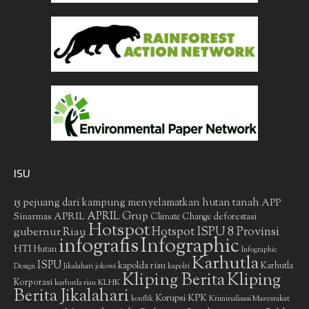
ISU
15 pejuang dari kampung menyelamatkan hutan tanah
APP
APRIL Grup
Sinarmas
APRIL
deforestasi
Climate Change
Hotspot
gubernur Riau
Hotspot ISPU 8 Provinsi
infografis
Infographic
HTI
Hutan
Infographic
Karhutla
ISPU
kapolda riau
Karhutla
Design
Jikalahari
jokowi
kapolri
Kliping Berita
Kliping
Korporasi
KLHK
karhutla riau
Berita Jikalahari
Korupsi
KPK
Kriminalisasi Masyarakat
konflik