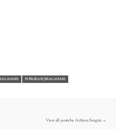
IKALAHARI
PUBLIKASI JIKALAHARI
View all posts by Arfiyan Sargita
→