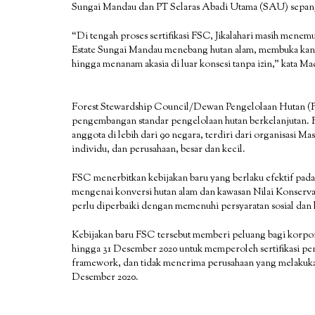
Sungai Mandau dan PT Selaras Abadi Utama (SAU) sepanj
“Di tengah proses sertifikasi FSC, Jikalahari masih me
Estate Sungai Mandau menebang hutan alam, membuka kana
hingga menanam akasia di luar konsesi tanpa izin,” kata Ma
Forest Stewardship Council/Dewan Pengelolaan Hutan (FS
pengembangan standar pengelolaan hutan berkelanjutan. FS
anggota di lebih dari 90 negara, terdiri dari organisasi M
individu, dan perusahaan, besar dan kecil.
FSC menerbitkan kebijakan baru yang berlaku efektif pada
mengenai konversi hutan alam dan kawasan Nilai Konservasi
perlu diperbaiki dengan memenuhi persyaratan sosial dan
Kebijakan baru FSC tersebut memberi peluang bagi korpor
hingga 31 Desember 2020 untuk memperoleh sertifikasi 
framework, dan tidak menerima perusahaan yang melakuka
Desember 2020.