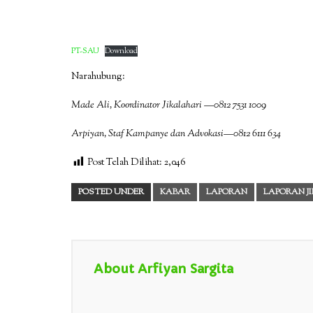
PT-SAU
Download
Narahubung:
Made Ali, Koordinator Jikalahari —0812 7531 1009
Arpiyan, Staf Kampanye dan Advokasi—0812 6111 634
Post Telah Dilihat:
2,046
POSTED UNDER
KABAR
LAPORAN
LAPORAN J
About Arfiyan Sargita