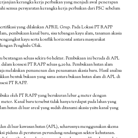
anjian kerangka kerja perbaikan yang menjadi awal penerapan
i semua persyaratan kerangka kerja perbaikan dari FSC sebelum
sertifikasi yang dilakukan APRIL Grup. Pada Lokasi PT RAPP
m, pembukaan kanal baru, sisa tebangan kayu alam, tanaman akasia
t pengangkut kayu serta konflik horizontal antara masyarakat
dengan Penghulu Olak.
u bentangan seluas sekira 60 hektar. Pembukaan ini berada di APL
i dalam konsesi PT RAPP seluas 9,20 ha. Pembukaan hutan alam
ja melakukan pemanenan dan penanaman akasia baru. Hasil analisa
ukkan bentuk bukaan yang sama antara bukaan hutan alam di APL di
onsesi PT RAPP.
 dibuka oleh PT RAPP yang berukuran lebar 4 meter dengan
meter. Kanal baru tersebut tidak hanya terdapat pada lahan yang
lam hutan di luar areal yang sudah ditanami akasia yaitu kanal yang
dan di luar kawasan hutan (APL), seharusnya menggunakan skema
nksi pidana di peraturan perundang-undangan sektor kehutanan.