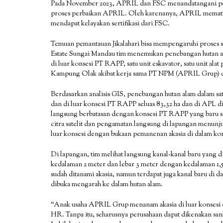
Pada November 2023, APRIL dan FSC menandatangani perj
proses perbaikan APRIL. Oleh karenanya, APRIL mematuh
mendapat kelayakan sertifikasi dari FSC.
Temuan pemantauan Jikalahari bisa mempengaruhi proses 
Estate Sungai Mandau tim menemukan penebangan hutan ala
di luar konsesi PT RAPP, satu unit eskavator, satu unit ala
Kampung Olak akibat kerja sama PT NPM (APRIL Grup) 
Berdasarkan analisis GIS, penebangan hutan alam dalam sat
dan di luar konsesi PT RAPP seluas 83,32 ha dan di APL d
langsung berbatasan dengan konsesi PT RAPP yang baru sa
citra satelit dan pengamatan langsung di lapangan menunj
luar konsesi dengan bukaan pemanenan akasia di dalam k
Di lapangan, tim melihat langsung kanal-kanal baru yang
kedalaman 2 meter dan lebar 3 meter dengan kedalaman 1,5 
sudah ditanami akasia, namun terdapat juga kanal baru di da
dibuka mengarah ke dalam hutan alam.
“Anak usaha APRIL Grup menanam akasia di luar konsesi 
HR. Tanpa itu, seharusnya perusahaan dapat dikenakan sa