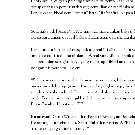
Lebih lanjut, dugaan pelanggaran berupa pembukaan kanal 
berupa paksaan pemerintah yang kemudian dapat dieskalas
Pengelolaan Ekosistem Gambut” kata Difa Shafira, Kepala
Sedangkan di lokasi PT SAU tim juga menemukan bukaan hu
akasia baru tanam di areal bukaan hutan alam dan sisa tegak
Berdasarkan informasi masyarakat, areal ini dibuka tahun 
untuk kemudian ditanami akasia. Areal yang dibuka lebih d
alat berat dan sebagian kayu yang tumbang dibiarkan di lok
dengan diameter 20 – 40 cm.
“Seharusnya ini merupakan temuan pemerintah, kita masuk 
malah banyak ketinggalan informasi, bayangkan saja, dari
kondisi aktual di seluruh Indonesia? Apakah instrumen dan r
tidak. Temuan ini menunjukkan bahwa instrumen pengawasan
Besar Fakultas Kehutanan IPB.
Rahmawati Retno Winarni dari Peneliti Keuangan Berkel
Keberlanjutan Kehutanan, Serat, Pulp dan Kertas’ APRIL d
tata kelola yang ditimbulkannya?”