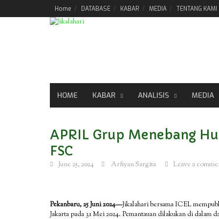
Skip
Home
DATABASE
KABAR
MEDIA
TENTANG KAMI
to
content
HOME
KABAR
ANALISIS
MEDIA
APRIL Grup Menebang Huta
FSC
June 25, 2024
Arfiyan Sargita
Leave a comme
Pekanbaru, 25 Juni 2024—
Jikalahari bersama ICEL mempubl
Jakarta pada 31 Mei 2024. Pemantauan dilakukan di dalam 