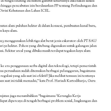
di fungsi lindung ekosistem gambut seharusnya dikenakan sanksi
i hingga pencabutan izin berdasarkan PP tentang Perlindungan dan
 Divisi Kehutanan dan Lahan ICEL.
tan alam puluhan hektar di dalam konsesi, pembuatan kanal baru,
an kayu alam.
2023 menggunakan lebih tiga alat berat jenis eskavator oleh PT SAU
ari 50 hektar. Pohon yang ditebang digunakan untuk galangan jalan
asi. Sekitar areal yang dibuka masih terdapat tegakan kayu alam
ke era penggunaan serba digital dan teknologi, tetapi pemerintah
 dua perusahaan sudah ditemukan berbagai pelanggaran, bagaimana
egulasi yang ada saat ini efektif? Jika melihat temuan ini tentunya
 saat ini tidak memadai,” kata Prof. Hariadi Kartodiharjo, Guru
anjutan juga menambahkan “bagaimana ‘Kerangka Kerja
apat dipercaya di tengah berbagai problem sosial, lingkungan dan