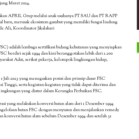
ang Maret 2024.
nemukan APRIL Grup melalui anak usahanya PT SAU dan PT RAPP
l baru, merusak ekosistem gambut yang memiliki fungsi lindung
de Ali, Koordinator Jikalahari
C) adalah lembaga sertifikasi bidang kehutanan yang menyiapkan
C berdiri sejak 1994 dan kini beranggotakan lebih dari 1.200
asyarakat Adat, serikat pekerja, kelompok lingkungan hidup,
 1 Juli 2023 yang menegaskan posisi dan prinsip dasar FSC
 Tinggi, serta kegiatan-kegiatan yang tidak dapat diterima dan
 lingkungan yang diatur dalam Kerangka Perbaikan FSC.
asi yang melakukan konversi hutan alam dari 1 Desember 1994
pengelolaan hutan FSC dengan menyusun dan menjalankan remedy
n konversi hutan alam sebelum Desember 1994 dan setelah 31